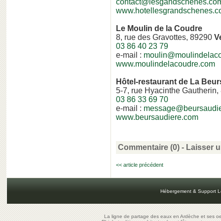
contact@lesgandschenes.co
www.hotellesgrandschenes.
Le Moulin de la Coudre
8, rue des Gravottes, 89290
V
03 86 40 23 79
e-mail :
moulin@moulindelac
www.moulindelacoudre.com
Hôtel-restaurant de La Beur
5-7, rue Hyacinthe Gautherin
03 86 33 69 70
e-mail :
message@beursaudie
www.beursaudiere.com
Commentaire (0) -
Laisser 
<< article précédent
Hébergement & Support L
La ligne de partage des eaux en Ardèche et ses oe