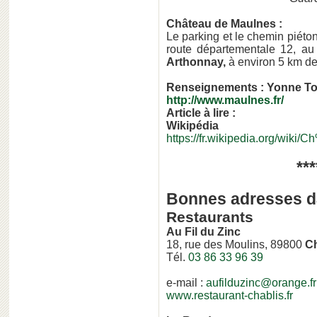
Château de Maulnes :
Le parking et le chemin piéton
route départementale 12, a
Arthonnay,
à environ 5 km d
Renseignements :
Yonne To
http://www.maulnes.fr/
Arti
cle à lire :
Wikipédia
https://fr.wikipedia.org/wi
***
Bonnes adresses d
Restaurants
Au Fil du Zinc
18, rue des Moulins, 89800
Ch
Tél.
03 86 33 96 39
e-mail :
aufilduzinc@orange.fr
www.restaurant-chablis.fr