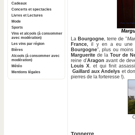
Cadeaux
Concerts et spectacles
Livres et Lectures
Mode
Sports
Margu
Vins et alcools (à consommer
avec modération)
La
Bourgogne
, terre de "
Mar
Les vins par région
France,
il y en a eu une 
Bourgogne
", plus ou moins 
Bières
Marguerite
de la
Tour de Ne
Alcools (à consommer avec
modération)
reine d'
Aragon
avant de dev
Louis X
. et qui finit assa
Météo
Gaillard aux Andelys
et dont
Mentions légales
pierres de la forteresse !).
C
Tonnerre