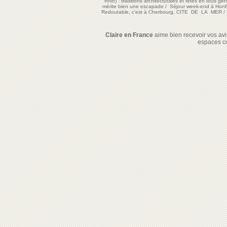
Rhin) : traditions architecturales et fêtes en tous ge
mérite bien une escapade
/
Séjour week-end à Honf
Redoutable, c'est à Cherbourg, CITE DE LA MER
/
Claire en France
aime bien recevoir vos avis
espaces c