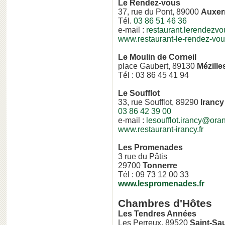
Le Rendez-vous
37, rue du Pont, 89000
Auxer
Tél.
03 86 51 46 36
e-mail :
restaurant.lerendezvo
www.restaurant-le-rendez-vous
Le Moulin de Corneil
place Gaubert, 89130
Mézille
Tél : 03 86 45 41 94
Le Soufflot
33, rue Soufflot, 89290
Irancy
03 86 42 39 00
e-mail :
lesoufflot.irancy@oran
www.restaurant-irancy.fr
Les Promenades
3 rue du Pâtis
29700
Tonnerre
Tél : 09 73 12 00 33
www.lespromenades.fr
Chambres d'Hôtes
Les Tendres Années
Les Perreux, 89520
Saint-Sa