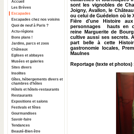
Accueil
sont les vignobles de Chab
Les Brèves
Joigny, Avallon, le Châtea
Escapades
ou celui de Guédelon où le X
Escapades chez nos voisins
Fière d'une Histoire au
Quoi de neuf à Paris ?
personnages hauts en co
Actu-régions
reine Marguerite de Bourg
cultive aussi ses secrets. A
Bons plans !
part belle à cette Histoi
Jardins, parcs et zoos
gastronomie locales, Prem
Châteaux
Maulnes
Eglises et abbayes
Musées et galeries
Reportage (texte et photos)
Sites divers
Insolites
Gîtes, hébergements divers et
chambres d'hôtes
Hôtels et hôtels-restaurants
Restaurants
Expositions et salons
Festivals et fêtes
Gourmandises
Savoir-faire
Tendances
Beauté-Bien être