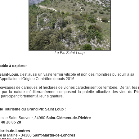
Le Pic Saint-Loup
oble à explorer
Saint-Loup
, c'est aussi un vaste terroir viticole et non des moindres puisqu'il a sa
Appellation d'Origine Contrôlée depuis 2016.
 paysages de garrigues et hectares de vignes caractérisent ce territoire. De fait, les
és par la nature méditerranéenne composent la palette olfactive des vins du
Pic
 participent fortement à leur signature.
 de Tourisme
du Grand Pic Saint Loup :
rc de Saint-Sauveur, 34980
Saint-Clément-de-Rivière
4 48 20 05 28
Martin-de-Londres
e la Mairie - 34380
Saint-Martin-de-Londres