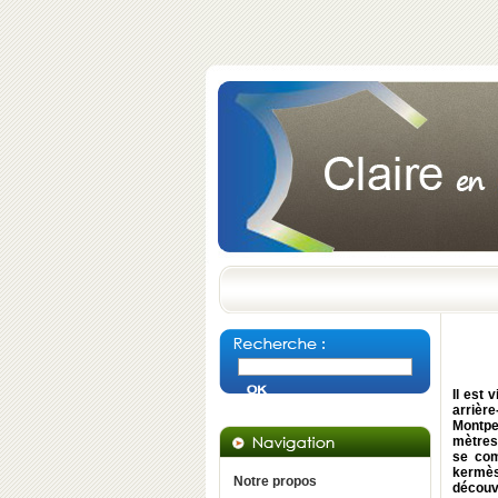
Il est 
arrière
Montpe
mètres 
se com
kermès
Notre propos
découvr