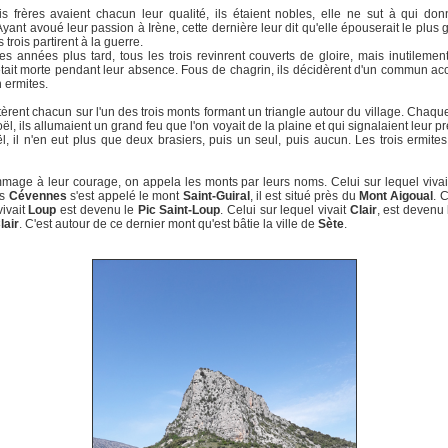
is frères avaient chacun leur qualité, ils étaient nobles, elle ne sut à qui do
Ayant avoué leur passion à Irène, cette dernière leur dit qu'elle épouserait le plus g
 trois partirent à la guerre.
s années plus tard, tous les trois revinrent couverts de gloire, mais inutilement
ait morte pendant leur absence. Fous de chagrin, ils décidèrent d'un commun ac
n ermites.
tèrent chacun sur l'un des trois monts formant un triangle autour du village. Chaq
ël, ils allumaient un grand feu que l'on voyait de la plaine et qui signalaient leur p
, il n'en eut plus que deux brasiers, puis un seul, puis aucun. Les trois ermites
age à leur courage, on appela les monts par leurs noms. Celui sur lequel viva
es
Cévennes
s'est appelé le mont
Saint-Guiral
, il est situé près du
Mont Aigoual
. 
vivait
Loup
est devenu le
Pic Saint-Loup
. Celui sur lequel vivait
Clair
, est devenu
lair
. C'est autour de ce dernier mont qu'est bâtie la ville de
Sète
.