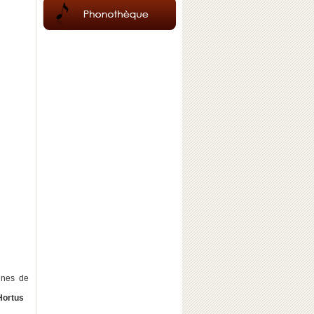
ines de
Hortus