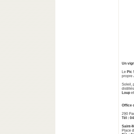
Un vign
Le
Pic 
propre 
Soleil,
distill
Loup
et
Office
290 Pa
Tél : 0
Saint-
Place d