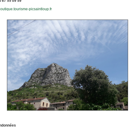
04 67 55 09 59
/boutique.tourisme-picsaintloup.fr
ndonnées