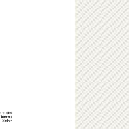
r et ses
e femme
a falaise