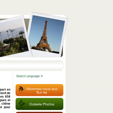
Select Language
▼
 part en
 nord de
ses 658
igues et
, chêne
nt pour