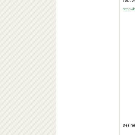
Tél. : 
https:/
Des ra