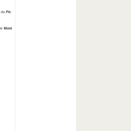
t du
Pic
.
 le
Mont