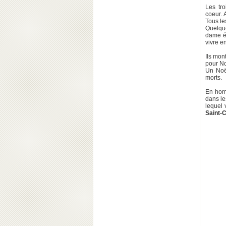
Les tro
coeur. 
Tous les
Quelque
dame ét
vivre e
Ils mon
pour No
Un Noël
morts.
En homm
dans l
lequel 
Saint-C