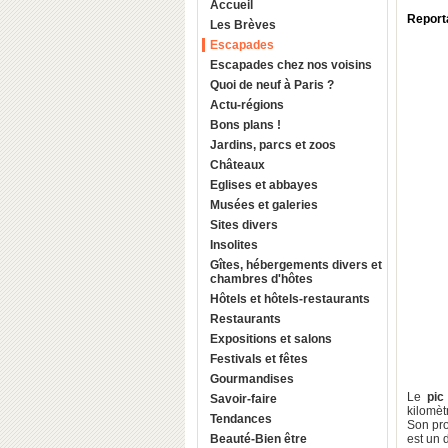
Accueil
Reporta
Les Brèves
Escapades
Escapades chez nos voisins
Quoi de neuf à Paris ?
Actu-régions
Bons plans !
Jardins, parcs et zoos
Châteaux
Eglises et abbayes
Musées et galeries
Sites divers
Insolites
Gîtes, hébergements divers et
chambres d'hôtes
Hôtels et hôtels-restaurants
Restaurants
Expositions et salons
Festivals et fêtes
Gourmandises
Le
pic 
Savoir-faire
kilomèt
Tendances
Son pro
Beauté-Bien être
est un 