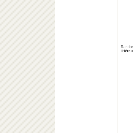
Randon
l'
Héraul