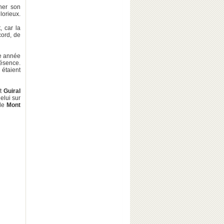
nner son
lorieux.
, car la
cord, de
ue année
résence.
 étaient
it
Guiral
Celui sur
 le
Mont