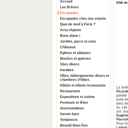
Accueil
Une occ
Les Brèves
Escapades
Escapades chez nos voisins
Quoi de neuf à Paris ?
Actu-régions
Bons plans !
Jardins, parcs et zoos
Châteaux
Eglises et abbayes
Musées et galeries
Sites divers
Insolites
Gîtes, hébergements divers et
chambres d'hôtes
Hôtels et hôtels-restaurants
La for
Restaurants
Picard
palette
Expositions et salons
juste d
Festivals et fêtes
pied de
du 19e 
Gourmandises
ont ma
Savoir-faire
Eugéni
Pierre
Tendances
Pour b
Beauté-Bien être
Laigue