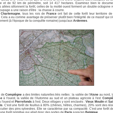
re et de 92 km de périmètre, soit 14 417 hectares. Examinez bien le docum
 allées sillonnent la forêt; celles de la moitié ouest forment un double octogone r
upage a une raison d'être : la chasse à courre.
s
Charlemagne
, tous les rois de
France
ont fait de cette forêt leur territoire d
. Cela a eu comme avantage de préserver plutôt bien l'intégrité de ce massif qui s'
vement (à l'époque de la conquête romaine) jusqu'aux
Ardennes
.
t de
Compiègne
a des limites naturelles très nettes : la vallée de l'
Aisne
au nord, l
se
à l'ouest, la vallée de l'Automne au sud et un plateau agricole à l'est.
Compi
à l'ouest et
Pierrefonds
à l'est. Deux villages y sont enclavés :
Vieux Moulin
et
Sai
is
. C'est une forêt de feuillus à 80% (chênes, hêtres, charmes), 20% sont des rés
iculier des pins sylvestres. Elle se caractérise par sa compacité. C'est une forêt d
'une forêt primitive qui allait donc des portes de
Paris
jusqu'en
Belgique
.