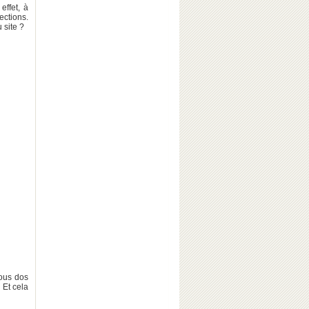
effet, à
ctions.
 site ?
vous dos
 Et cela