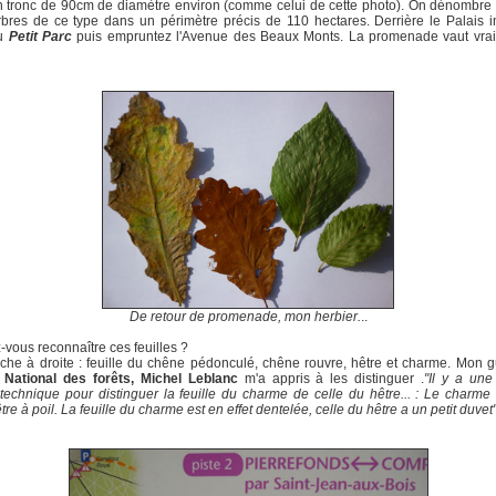
 tronc de 90cm de diamètre environ (comme celui de cette photo). On dénombre
rbres de ce type dans un périmètre précis de 110 hectares. Derrière le Palais i
au
Petit Parc
puis empruntez l'Avenue des Beaux Monts. La promenade vaut vrai
De retour de promenade, mon herbier.
..
-vous reconnaître ces feuilles ?
he à droite : feuille du chêne pédonculé, chêne rouvre, hêtre et charme. Mon 
 National des forêts, Michel Leblanc
m'a appris à les distinguer .
"Il y a une
chnique pour distinguer la feuille du charme de celle du hêtre... : Le charm
être à poil. La feuille du charme est en effet dentelée, celle du hêtre a un petit duvet"