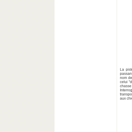
La pis
passan
nom des
celui "
chasse 
Interro
transpor
aux chi