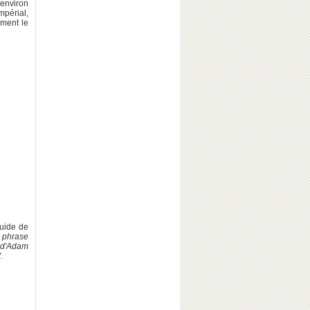
 environ
mpérial,
ment le
guide de
 phrase
e d'Adam
.