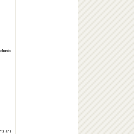
refonds
,
nts ans,