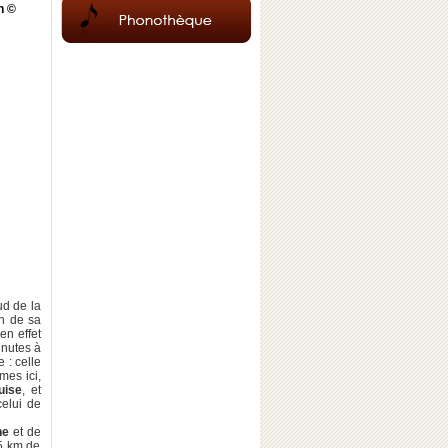
in ©
ud de la
in de sa
en effet
inutes à
 : celle
mes ici,
uise
, et
elui de
ne
et de
15 km de