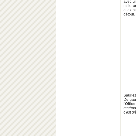
avec un
mille a
allez 
détour.
Sauriez
De gauc
l'
Office
mnémote
c'est d'