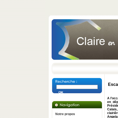
Esca
A l'oc
en dép
Présid
Calais
clairi
Notre propos
Angela