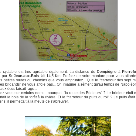
te cyclable est très agréable également. La distance de
Compiègne
à
Pierref
t par
St Jean-aux-Bois
fait 14,5 Km. Profitez de votre monture pour vous attarde
 petites routes ou chemins que vous empruntez... Que le "carrefour des sept m
des brigands" ne vous affole pas... On imagine aisément qu'au temps de Napoléon
aux écus faisait rage...
gez-vous sur certains noms : pourquoi "la route des Brioleurs" ? Le brioleur était c
tait le bois de la forêt à la rivière. Et le "carrefour du puits du roi" ? Le puits étai
ens; il permettait à la meute de s'abreuver.