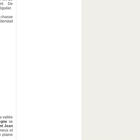
ent. De
égulier.
e chasse
étendait
a vallée
ègne
se
nt Jean
ineux et
e plaine