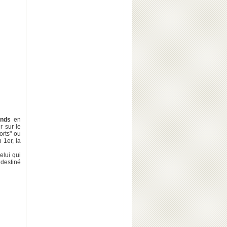
onds
en
r sur le
orts" ou
 1er, la
elui qui
t destiné