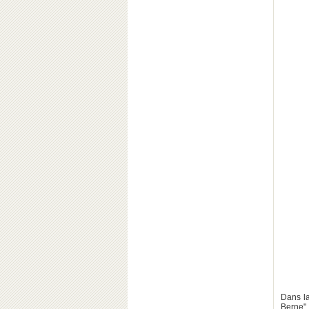
Dans l
Berne",