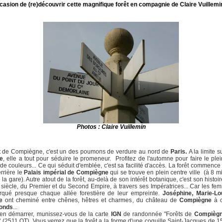
asion de (re)découvrir cette magnifique forêt en compagnie de Claire Vuillem
Photos : Claire Vuillemin
êt de Compiègne, c'est un des poumons de verdure au nord de
Paris.
A la limite s
ie
, elle a tout pour séduire le promeneur. Profitez de l'automne pour faire le ple
 de couleurs... Ce qui séduit d'emblée, c'est sa facilité d'accès. La forêt commence 
errière le
Palais impérial de Compiègne
qui se trouve en plein centre ville (à 8 m
 la gare). Autre atout de la forêt, au-delà de son intérêt botanique, c'est son histoire
siècle, du Premier et du Second Empire, à travers ses Impératrices... Car les fem
rqué presque chaque allée forestière de leur empreinte.
Joséphine, Marie-Lo
e
ont cheminé entre chênes, hêtres et charmes, du château de
Compiègne
à c
fonds
...
ien démarrer, munissez-vous de la carte
IGN
de randonnée "Forêts de
Compièg
" (2511 OT). Vous verrez que la forêt a la forme d'une coquille Saint-Jacques de 