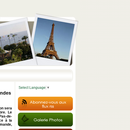
Select Language
▼
ondes
on sera
bre. Le
Pas-de-
ce à la
emande,