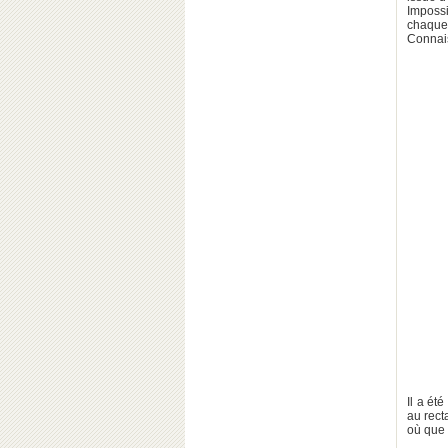
Impossi
chaque
Connais
Il a ét
au rect
où que 