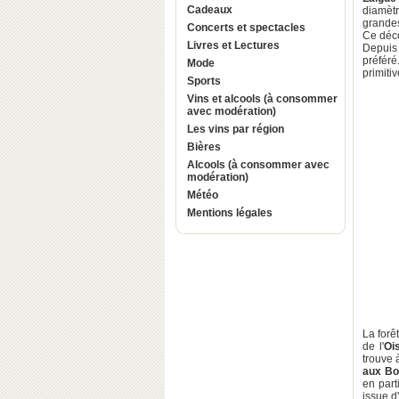
Cadeaux
diamèt
grandes
Concerts et spectacles
Ce déco
Livres et Lectures
Depui
préféré
Mode
primiti
Sports
Vins et alcools (à consommer
avec modération)
Les vins par région
Bières
Alcools (à consommer avec
modération)
Météo
Mentions légales
La forê
de l'
Oi
trouve 
aux Bo
en part
issue d