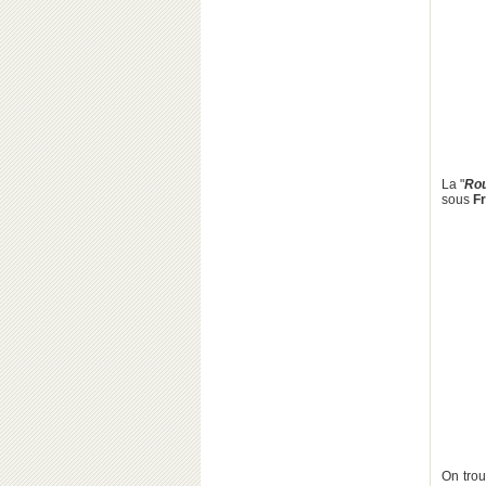
La "
Rou
sous
Fr
On trou