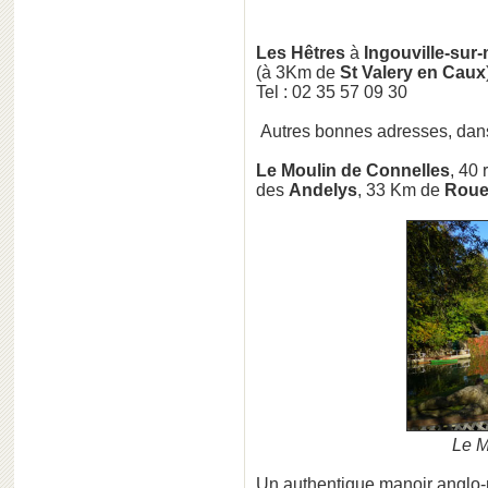
Les Hêtres
à
Ingouville-sur-
(à 3Km de
St Valery en Caux
Tel : 02 35 57 09 30
Autres bonnes adresses, dans
Le Moulin de Connelles
, 40
des
Andelys
, 33 Km de
Rou
Le M
Un authentique manoir anglo-