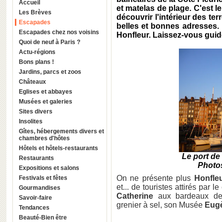
Accueil
et matelas de plage. C'est l
Les Brèves
découvrir l'intérieur des te
Escapades
belles et bonnes adresses.
Escapades chez nos voisins
Honfleur. Laissez-vous guide
Quoi de neuf à Paris ?
Actu-régions
Bons plans !
Jardins, parcs et zoos
Châteaux
Eglises et abbayes
Musées et galeries
Sites divers
Insolites
Gîtes, hébergements divers et
chambres d'hôtes
Hôtels et hôtels-restaurants
Le port de 
Restaurants
Photos
Expositions et salons
On ne présente plus
Honfle
Festivals et fêtes
et... de touristes attirés par
Gourmandises
Catherine
aux bardeaux de
Savoir-faire
grenier à sel, son Musée
Eug
Tendances
Beauté-Bien être