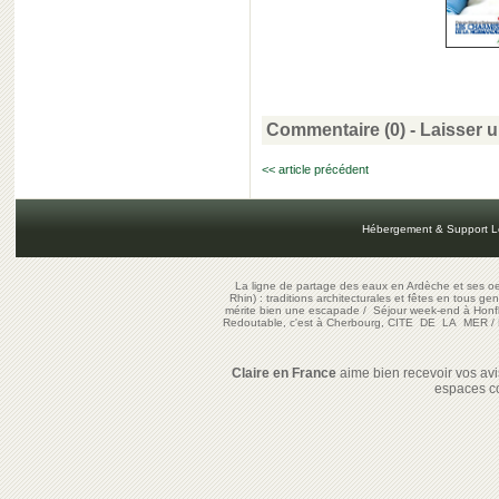
Commentaire (0) -
Laisser 
<< article précédent
Hébergement & Support L
La ligne de partage des eaux en Ardèche et ses oe
Rhin) : traditions architecturales et fêtes en tous ge
mérite bien une escapade
/
Séjour week-end à Honf
Redoutable, c'est à Cherbourg, CITE DE LA MER
/
Claire en France
aime bien recevoir vos avis
espaces c