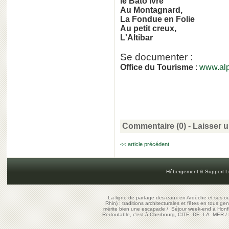
le Bato
Ivre
Au Montagnard,
La Fondue en Folie
Au petit creux,
L'Altibar
Se documenter :
Office du Tourisme
:
www.al
Commentaire (0) -
Laisser 
<< article précédent
Hébergement & Support L
La ligne de partage des eaux en Ardèche et ses oe
Rhin) : traditions architecturales et fêtes en tous ge
mérite bien une escapade
/
Séjour week-end à Honf
Redoutable, c'est à Cherbourg, CITE DE LA MER
/