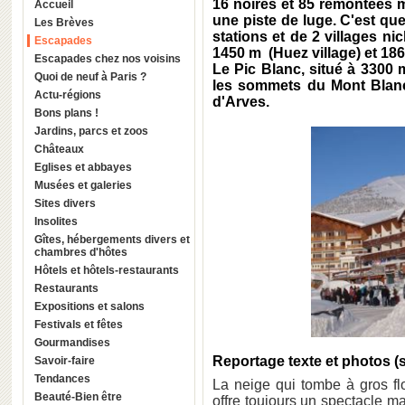
16 noires et 85 remontées 
Accueil
une piste de luge. C'est que
Les Brèves
stations et de 2 villages ni
Escapades
1450 m (Huez village) et 186
Escapades chez nos voisins
Le Pic Blanc, situé à 3300
Quoi de neuf à Paris ?
les sommets du Mont Blanc,
Actu-régions
d'Arves.
Bons plans !
Jardins, parcs et zoos
Châteaux
Eglises et abbayes
Musées et galeries
Sites divers
Insolites
Gîtes, hébergements divers et
chambres d'hôtes
Hôtels et hôtels-restaurants
Restaurants
Expositions et salons
Festivals et fêtes
Gourmandises
Reportage texte et photos (
Savoir-faire
Tendances
La neige qui tombe à gros f
Beauté-Bien être
offre toujours un spectacle ma