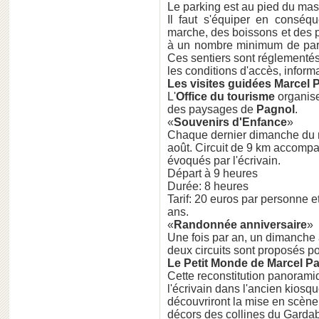
Le parking est au pied du mass
Il faut s'équiper en consé
marche, des boissons et des 
à un nombre minimum de parti
Ces sentiers sont réglementés
les conditions d'accès, inform
Les visites guidées Marcel 
L'
Office du tourisme
organise
des paysages de
Pagnol
.
«
Souvenirs d'Enfance
»
Chaque dernier dimanche du mo
août. Circuit de 9 km accomp
évoqués par l'écrivain.
Départ à 9 heures
Durée: 8 heures
Tarif: 20 euros par personne e
ans.
«
Randonnée anniversaire
»
Une fois par an, un dimanche à
deux circuits sont proposés p
Le Petit Monde de Marcel P
Cette reconstitution panorami
l'écrivain dans l'ancien kiosque
découvriront la mise en scèn
décors des collines du Garda