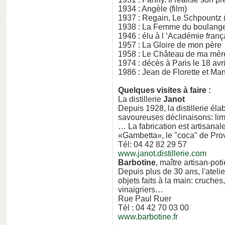
1934 : Angèle (film)
1937 : Regain, Le Schpountz (
1938 : La Femme du boulanger
1946 : élu à l ‘Académie franç
1957 : La Gloire de mon père
1958 : Le Château de ma mèr
1974 : décès à Paris le 18 avri
1986 : Jean de Florette et Ma
Quelques visites à faire :
La distillerie
Janot
Depuis 1928, la distillerie éla
savoureuses déclinaisons: lim
… La fabrication est artisanal
«Gambetta», le "coca" de Pro
Tél: 04 42 82 29 57
www.janot.distillerie.com
Barbotine
, maître artisan-poti
Depuis plus de 30 ans, l'ateli
objets faits à la main: cruches,
vinaigriers…
Rue Paul Ruer
Tél : 04 42 70 03 00
www.barbotine.fr