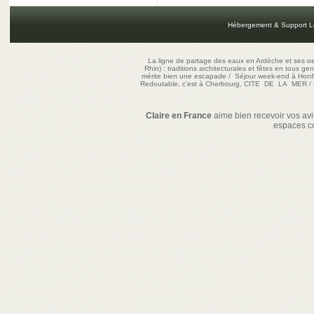
Hébergement & Support L
La ligne de partage des eaux en Ardèche et ses oe
Rhin) : traditions architecturales et fêtes en tous ge
mérite bien une escapade
/
Séjour week-end à Honf
Redoutable, c'est à Cherbourg, CITE DE LA MER
/
Claire en France
aime bien recevoir vos avis
espaces c