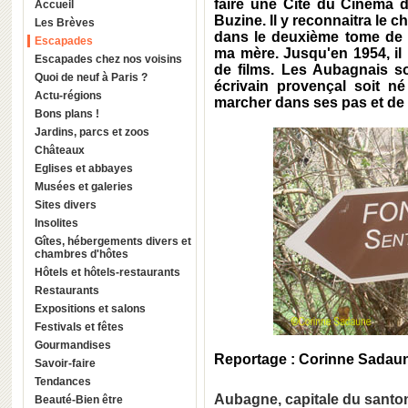
faire une Cité du Cinéma d
Accueil
Buzine. Il y reconnaitra le c
Les Brèves
dans le deuxième tome de 
Escapades
ma mère. Jusqu'en 1954, il 
Escapades chez nos voisins
de films. Les Aubagnais so
Quoi de neuf à Paris ?
écrivain provençal soit né
Actu-régions
marcher dans ses pas et de
Bons plans !
Jardins, parcs et zoos
Châteaux
Eglises et abbayes
Musées et galeries
Sites divers
Insolites
Gîtes, hébergements divers et
chambres d'hôtes
Hôtels et hôtels-restaurants
Restaurants
Expositions et salons
Festivals et fêtes
Gourmandises
Reportage : Corinne Sadau
Savoir-faire
Tendances
Aubagne, capitale du santo
Beauté-Bien être