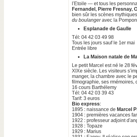
l'Etoile — et tous les person
Fernandel, Pierre Fresnay, 
bien sûr les scènes mythiques:
du boulanger
avec la Pomponet
Esplanade de Gaulle
Tél: 04 42 03 49 98
Tous les jours sauf le 1er mai
Entrée libre
La Maison natale de M
Le petit Marcel est né le 28 f
XIXe siècle. Les visiteurs s'i
manger, la chambre avec le pet
filmographie, ses rmémoires, 
16 cours Barthélemy
Tél: 04 42 03 39 43
Tarif: 3 euros
Bio express
:
1895 : naissance de
Marcel 
1904 : premières vacances fami
1922 : professeur adjoint d'an
1928 : Topaze
1929 : Marius
1931 : Fanny. Il réalise son pr