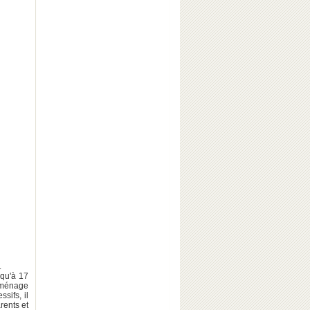
.
squ'à 17
'aménage
sifs, il
rents et