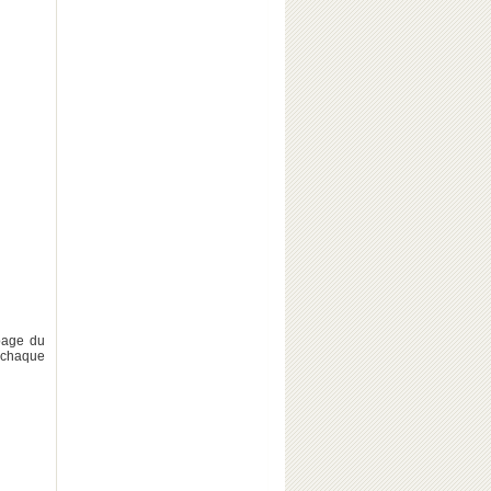
épage du
r chaque