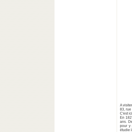
A visit
83, rue
C'est i
En 1827
ans. De
pour y 
étudie 