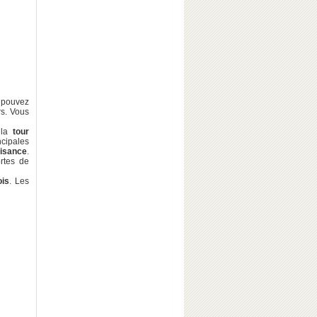
s pouvez
rs. Vous
la
tour
cipales
isance
.
ortes de
is
. Les