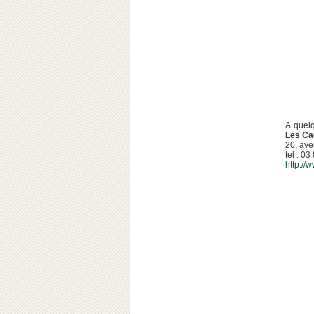
A quel
Les Ca
20, av
tel : 0
http://