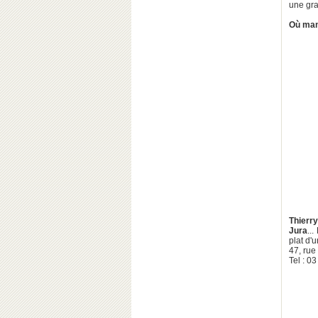
une gra
Où man
Thierr
Jura
..
plat d'u
47, rue
Tel : 0