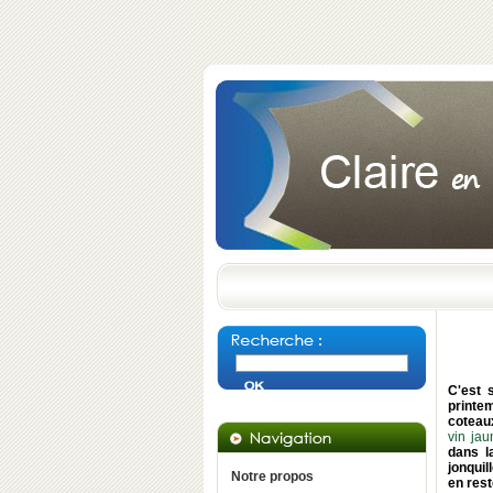
C'est 
printem
coteaux
vin jau
dans l
jonquil
Notre propos
en rest