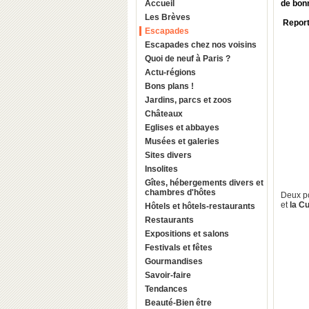
Accueil
de bon
Les Brèves
Reporta
Escapades
Escapades chez nos voisins
Quoi de neuf à Paris ?
Actu-régions
Bons plans !
Jardins, parcs et zoos
Châteaux
Eglises et abbayes
Musées et galeries
Sites divers
Insolites
Gîtes, hébergements divers et
chambres d'hôtes
Deux p
et
la
Cu
Hôtels et hôtels-restaurants
Restaurants
Expositions et salons
Festivals et fêtes
Gourmandises
Savoir-faire
Tendances
Beauté-Bien être