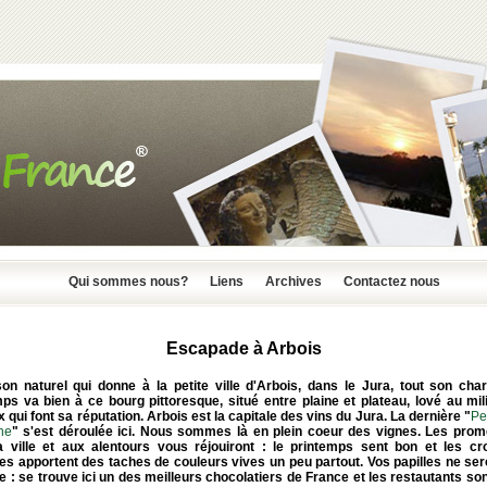
Qui sommes nous?
Liens
Archives
Contactez nous
Escapade à Arbois
son naturel qui donne à la petite ville d'Arbois, dans le Jura, tout son cha
ps va bien à ce bourg pittoresque, situé entre plaine et plateau, lové au mi
 qui font sa réputation. Arbois est la capitale des vins du Jura. La dernière "
Pe
ne
" s'est déroulée ici. Nous sommes là en plein coeur des vignes. Les pro
a ville et aux alentours vous réjouiront : le printemps sent bon et les cr
les apportent des taches de couleurs vives un peu partout. Vos papilles ne se
e : se trouve ici un des meilleurs chocolatiers de France et les restautants son