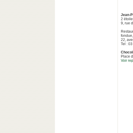
Jean-P
2 étoil
9, rue d
Restau
fondue,
22, av
Tel : 0
Chocol
Place d
Voir re