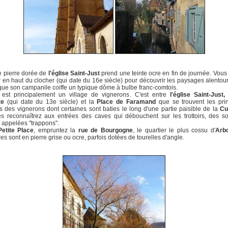
e pierre dorée de
l'église
Saint-Just
prend une teinte ocre en fin de journée. Vou
 en haut du clocher (qui date du 16e siècle) pour découvrir les paysages alentou
que son campanile coiffe un typique dôme à bulbe franc-comtois.
est principalement un village de vignerons. C'est entre
l'église
Saint-Just,
te
(qui date du 13e siècle) et la
Place de Faramand
que se trouvent les prin
 des vignerons dont certaines sont baties le long d'une partie paisible de la
Cu
s reconnaîtrez aux entrées des caves qui débouchent sur les trottoirs, des s
 appelées "trappons".
Petite Place
, empruntez la
rue de Bourgogne
, le quartier le plus cossu d'
Arbo
s sont en pierre grise ou ocre, parfois dotées de tourelles d'angle.