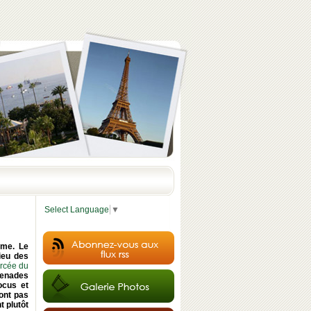
Select Language
▼
rme. Le
lieu des
rcée du
menades
ocus et
ront pas
t plutôt