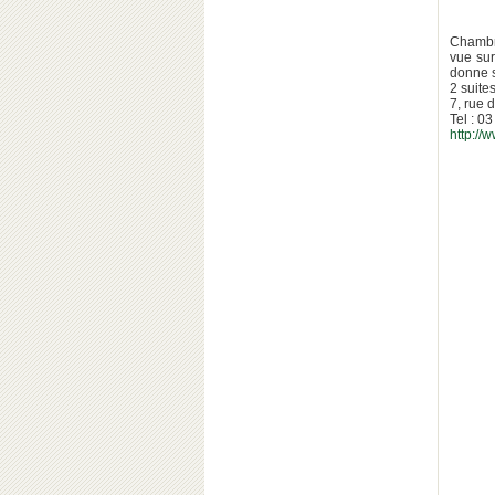
Chambr
vue sur
donne s
2 suite
7, rue
Tel : 0
http://