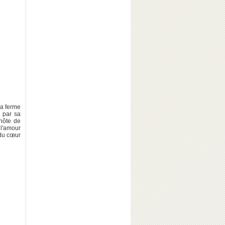
la ferme
, par sa
'hôte de
 l'amour
 du cœur