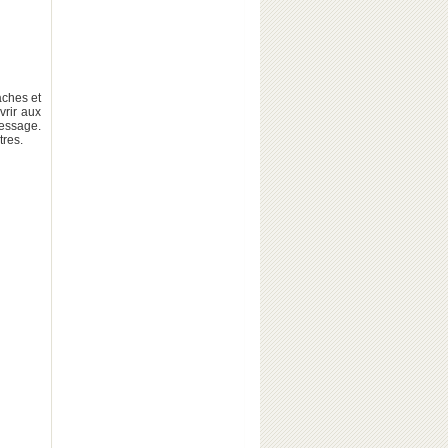
aches et
vrir aux
ressage.
tres.