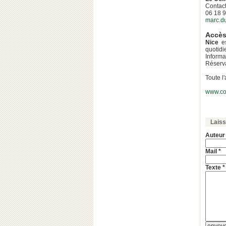
Contact
06 18 9
marc.d
Accè
Nice
es
quotidi
Informa
Réserva
Toute l
www.co
Lais
Auteur
Mail *
Texte *