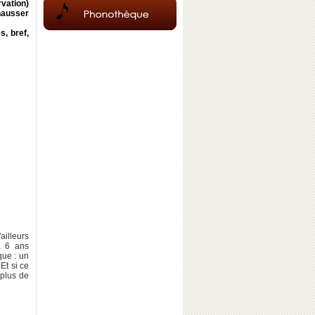
rvation)
chausser
s, bref,
ailleurs
à 6 ans
que : un
Et si ce
(plus de