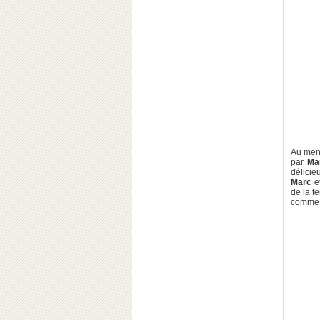
Au menu
par
Ma
délici
Marc
e
de la t
comme 