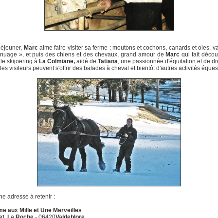
déjeuner,
Marc
aime faire visiter sa ferme : moutons et cochons, canards et oies, v
 nuage », et puis des chiens et des chevaux, grand amour de
Marc
qui fait décou
 le skijoëring à
La Colmiane,
aidé de
Tatiana
, une passionnée d'équitation et de d
les visiteurs peuvent s'offrir des balades à cheval et bientôt d'autres activités éques
he adresse à retenir :
e aux Mille et Une Merveilles
et, La Roche
- 06420
Valdeblore