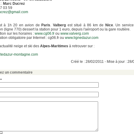
 :
Marc Ducrez
7 03 59
ucrez@gmail.com
s
t à 1h 20 en avion de
Paris
.
Valberg
est situé à 86 km de
Nice
. Un servic
en (ligne 770) dessert la station pour 1 euro, depuis l'aéroport ou la gare routière.
tion sur les horaires :
www.cg06.fr
ou
www.valverg.com
tion obligatoire par Internet : cg06.fr ou
www.lignedazur.com
'actualité neige et ski des
Alpes-Maritimes
à retrouver sur :
tedazur-montagne.com
Créé le : 28/02/2011 - Mise à jour : 28
sez un commentaire
 *