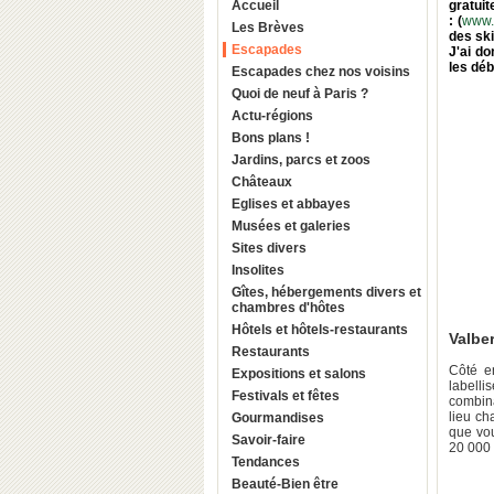
Accueil
gratuit
: (
www.
Les Brèves
des ski
Escapades
J'ai do
les déb
Escapades chez nos voisins
Quoi de neuf à Paris ?
Actu-régions
Bons plans !
Jardins, parcs et zoos
Châteaux
Eglises et abbayes
Musées et galeries
Sites divers
Insolites
Gîtes, hébergements divers et
chambres d'hôtes
Hôtels et hôtels-restaurants
Valbe
Restaurants
Côté e
Expositions et salons
labell
Festivals et fêtes
combina
lieu ch
Gourmandises
que vou
Savoir-faire
20 000 
Tendances
Beauté-Bien être