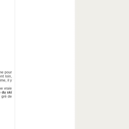
âme pour
nt loin,
me, il y
ne vraie
e du ski
u gré de