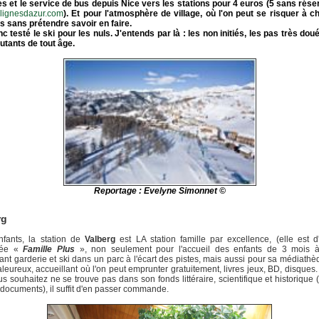
es et le service de bus depuis Nice vers les stations pour 4 euros (5 sans rése
lignesdazur.com
). Et pour l'atmosphère de village, où l'on peut se risquer à 
s sans prétendre savoir en faire.
nc testé le ski pour les nuls. J'entends par là : les non initiés, les pas très doué
utants de tout âge.
Reportage : Evelyne Simonnet ©
rg
nfants, la station de
Valberg
est LA station famille par excellence, (elle est d'
isée «
Famille Plus
», non seulement pour l'accueil des enfants de 3 mois 
nt garderie et ski dans un parc à l'écart des pistes, mais aussi pour sa médiathè
aleureux, accueillant où l'on peut emprunter gratuitement, livres jeux, BD, disques. 
s souhaitez ne se trouve pas dans son fonds littéraire, scientifique et historique 
documents), il suffit d'en passer commande.