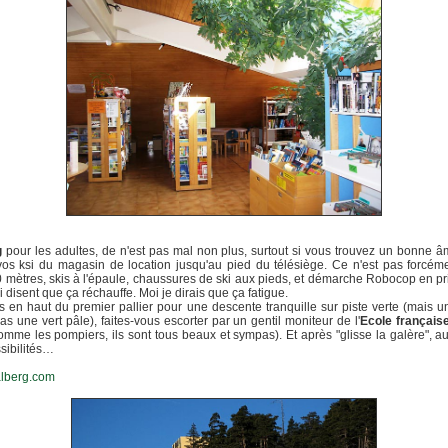
g
pour les adultes, de n'est pas mal non plus, surtout si vous trouvez un bonne 
vos ksi du magasin de location jusqu'au pied du télésiège. Ce n'est pas forcéme
 mètres, skis à l'épaule, chaussures de ski aux pieds, et démarche Robocop en pri
i disent que ça réchauffe. Moi je dirais que ça fatigue.
s en haut du premier pallier pour une descente tranquille sur piste verte (mais u
pas une vert pâle), faites-vous escorter par un gentil moniteur de l'
Ecole français
comme les pompiers, ils sont tous beaux et sympas). Et après "glisse la galère", a
sibilités…
lberg.com