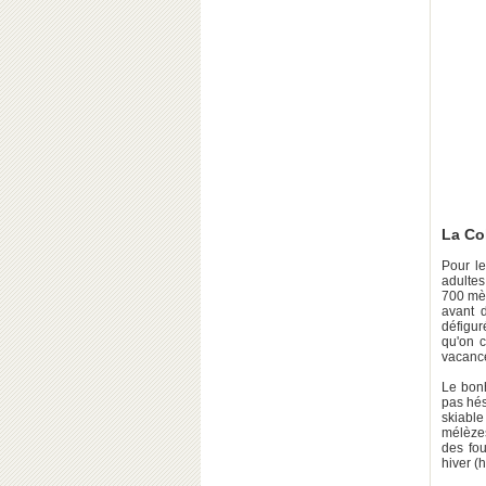
La Co
Pour le
adultes
700 mèt
avant d
défigur
qu'on 
vacance
Le bonh
pas hés
skiable
mélèzes
des fou
hiver (h