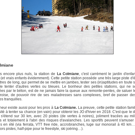
lmiane
s encore plus nuls, la station de
La Colmiane
, c'est carrément le jardin d'enfa
 (et vrais enfants évidemment). Cette petite station possède une très large piste d'
res de long, qui permet de se mettre en jambes, tester ses (in)aptitudes en toute s
e tenter d'autres vertes ou bleues. Le bonheur des petites stations, qui ne 
ées par le béton, est de ne jamais faire la queue aux remonte-pentes, de saluer 
croise, de pouvoir rire de ses maladresses sans complexes, bref de passer des
s tranquilles.
eur existe aussi pour les pros à
La Colmiane.
La preuve, cette petite station famil
ité à tenter sa chance (en vain) pour obtenir les JO d'hiver en 2018. C'est que le
 s'étend sur 30 km, avec 20 pistes (de vertes à noires), joliment tracées au mi
 et totalement à l'abri des risques d'avalanches. Les sportifs peuvent s'amus
s en été (via ferrata, VTT free ride, accrobranches, luge sur monorail à 40 km
ors pistes, half-pipe pour le freestyle, ski joëring…).