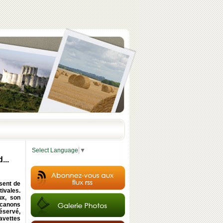
Select Language
▼
...
sent de
ivales.
ux, son
s canons
réservé,
avettes