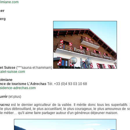
lmiane.com
ger
erg
let Suisse
(***sauna et hammam)
alet-suisse.com
olmiane
nce de tourisme L'Adrechas
Tél. +33 (0)4 93 03 10 68
sidence-adrechas.com
rrir
(et plus)
ucrez
est le dernier agriculteur de la vallée. Il mérite donc tous les superlatifs :
le plus débrouillard, le plus accueillant, le plus courageux, le plus amoureux de 
icile métier… qu'il aime faire partager autour d'un généreux déjeuner maison.