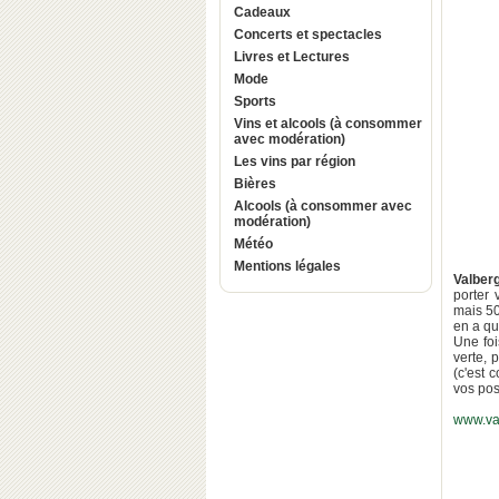
Cadeaux
Concerts et spectacles
Livres et Lectures
Mode
Sports
Vins et alcools (à consommer
avec modération)
Les vins par région
Bières
Alcools (à consommer avec
modération)
Météo
Mentions légales
Valber
porter 
mais 50
en a qu
Une foi
verte, 
(c'est 
vos pos
www.va