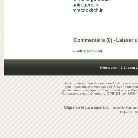
antregens.fr
mrscookitch.fr
Commentaire (0) -
Laisser 
<< article précédent
Hébergement & Support L
La ligne de partage des eaux en Ardèche et ses oe
Rhin) : traditions architecturales et fêtes en tous ge
mérite bien une escapade
/
Séjour week-end à Honf
Redoutable, c'est à Cherbourg, CITE DE LA MER
/
Claire en France
aime bien recevoir vos avis
espaces c