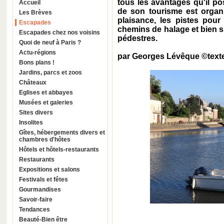
tous les avantages qu'il po
Accueil
de son tourisme est organi
Les Brèves
plaisance, les pistes pour
Escapades
chemins de halage et bien s
Escapades chez nos voisins
pédestres.
Quoi de neuf à Paris ?
Actu-régions
par Georges Lévêque ©text
Bons plans !
Jardins, parcs et zoos
Châteaux
Eglises et abbayes
Musées et galeries
Sites divers
Insolites
Gîtes, hébergements divers et
chambres d'hôtes
Hôtels et hôtels-restaurants
Restaurants
Expositions et salons
Festivals et fêtes
Gourmandises
Savoir-faire
Tendances
Beauté-Bien être