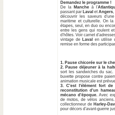
Demandez le programme !
De la
Manche
à l'
Atlantiq
passant par
Laval
et
Angers
,
découvrir les saveurs d'u
maritime et culturelle. On la
étapes, seul, en duo ou encor
entre les gens qui roulent e
d'hôtes. Voir carnet d'adress
vintage de
Laval
en utilise 
remise en forme des participan
1. Pause chicorée sur le ch
2. Pause déjeuner à la hal
sort les sandwiches du sac. 
buvette propose contre paiem
animation musicale est prévu
3. C'est l'élément fort d
reconstitution d'un hame
mécano d'époque.
Avec exp
de motos, de vélos anciens
collectionneur de
Harley-Da
pour décors d'avant-guerre j