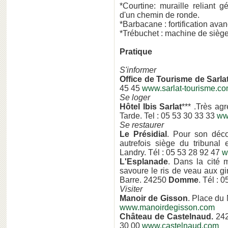
*Courtine: muraille reliant 
d'un chemin de ronde.
*Barbacane : fortification ava
*Trébuchet : machine de siège
Pratique
S'informer
Office de Tourisme de Sarlat
45 45
www.sarlat-tourisme.c
Se loger
Hôtel Ibis Sarlat
*** .Très agr
Tarde. Tel : 05 53 30 33 33
ww
Se restaurer
Le Présidial
. Pour son déco
autrefois siège du tribunal
Landry. Tél : 05 53 28 92 47
w
L'Esplanade
. Dans la cité 
savoure le ris de veau aux gir
Barre. 24250
Domme
. Tél : 
Visiter
Manoir de Gisson
. Place du
www.manoirdegisson.com
Château de Castelnaud.
24
30 00
www.castelnaud.com