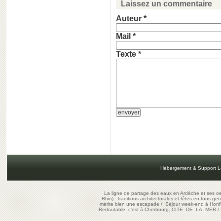
Laissez un commentaire
Auteur *
Mail *
Texte *
Hébergement & Support L
La ligne de partage des eaux en Ardèche et ses oe
Rhin) : traditions architecturales et fêtes en tous ge
mérite bien une escapade
/
Séjour week-end à Honf
Redoutable, c'est à Cherbourg, CITE DE LA MER
/