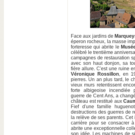
Face aux jardins de
Marquey
éperon rocheux, la masse im
forteresse qui abrite le
Musée
célébré le trentième anniversa
campagnes de restauration sp
avec son haut donjon, sa tour
fière allure. C'est une ruine
Véronique Rossillon
, en 1
pierres. Un an plus tard, le
vieux murs retentissent enco
forte albigeoise incendiée 
guerre de Cent Ans, a changé s
château est restitué aux
Cau
Fief d'une famille hugueno
destructions des guerres de re
la relève de ses parents. Cet 
carrière pour se consacrer à
abrite une exceptionnelle coll
son idée. Les machines de siè