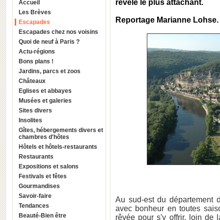
révèle le plus attachant.
Accueil
Les Brèves
Reportage Marianne Lohse.
Escapades
Escapades chez nos voisins
Quoi de neuf à Paris ?
Actu-régions
Bons plans !
Jardins, parcs et zoos
Châteaux
Eglises et abbayes
Musées et galeries
Sites divers
Insolites
Gîtes, hébergements divers et
chambres d'hôtes
Hôtels et hôtels-restaurants
Restaurants
Expositions et salons
Festivals et fêtes
Gourmandises
Savoir-faire
Au sud-est du département 
Tendances
avec bonheur en toutes saiso
Beauté-Bien être
rêvée pour s'y offrir, loin de