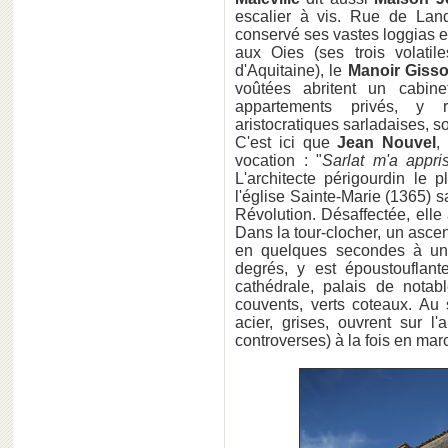
escalier à vis. Rue de Lan
conservé ses vastes loggias 
aux Oies (ses trois volati
d'Aquitaine), le
Manoir Giss
voûtées abritent un cabin
appartements privés, y r
aristocratiques sarladaises, 
C'est ici que
Jean Nouvel
,
vocation : "
Sarlat m'a appri
L'architecte périgourdin le 
l'église Sainte-Marie (1365)
Révolution. Désaffectée, elle
Dans la tour-clocher, un asc
en quelques secondes à une
degrés, y est époustouflant
cathédrale, palais de notab
couvents, verts coteaux. Au 
acier, grises, ouvrent sur 
controverses) à la fois en mar