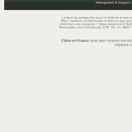
Hébergement & Support L
La ligne de partage des eaux en Ardèche et ses oe
Rhin) : traditions architecturales et fêtes en tous ge
mérite bien une escapade
/
Séjour week-end à Honf
Redoutable, c'est à Cherbourg, CITE DE LA MER
/
Claire en France
aime bien recevoir vos avis
espaces c