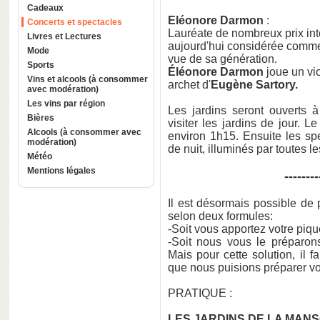
Cadeaux
Eléonore Darmon
:
Concerts et spectacles
Lauréate de nombreux prix in
Livres et Lectures
aujourd'hui considérée comme 
Mode
vue de sa génération.
Sports
Éléonore Darmon
joue un vio
Vins et alcools (à consommer
archet d'
Eugène Sartory.
avec modération)
Les vins par région
Les jardins seront ouverts 
Bières
visiter les jardins de jour.
Alcools (à consommer avec
environ 1h15. Ensuite les spe
modération)
de nuit, illuminés par toutes l
Météo
Mentions légales
--------
Il est désormais possible de 
selon deux formules:
-Soit vous apportez votre piq
-Soit nous vous le préparon
Mais pour cette solution, il f
que nous puisions préparer vo
PRATIQUE :
LES JARDINS DE LA MAN