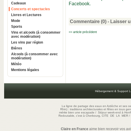
Cadeaux
Facebook.
Concerts et spectacles
Livres et Lectures
Mode
Commentaire (0) -
Laisser 
Sports
<< article précédent
Vins et alcools (à consommer
avec modération)
Les vins par région
Bières
Alcools (à consommer avec
modération)
Météo
Mentions légales
Hébergement & Support L
La ligne de partage des eaux en Ardèche et ses oe
Rhin) : traditions architecturales et fêtes en tous ge
mérite bien une escapade
/
Séjour week-end à Honf
Redoutable, c'est à Cherbourg, CITE DE LA MER
/
Claire en France
aime bien recevoir vos avis