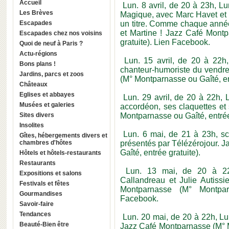
Accueil
Lun. 8 avril, de 20 à 23h, 
Les Brèves
Magique, avec Marc Havet et u
Escapades
un titre. Comme chaque année
et Martine ! Jazz Café Mont
Escapades chez nos voisins
gratuite).
Lien Facebook.
Quoi de neuf à Paris ?
Actu-régions
Lun. 15 avril, de 20 à 22h
Bons plans !
chanteur-humoriste du vendre
Jardins, parcs et zoos
(M° Montparnasse ou Gaîté, ent
Châteaux
Eglises et abbayes
Lun. 29 avril, de 20 à 22h,
Musées et galeries
accordéon, ses claquettes e
Sites divers
Montparnasse ou Gaîté, entrée 
Insolites
Lun. 6 mai, de 21 à 23h, s
Gîtes, hébergements divers et
chambres d'hôtes
présentés par Télézérojour. 
Gaîté, entrée gratuite).
Hôtels et hôtels-restaurants
Restaurants
Lun. 13 mai, de 20 à 2
Expositions et salons
Callandreau et Julie Autiss
Festivals et fêtes
Montparnasse (M° Montparn
Gourmandises
Facebook.
Savoir-faire
Tendances
Lun. 20 mai, de 20 à 22h, Lu
Beauté-Bien être
Jazz Café Montparnasse (M° M