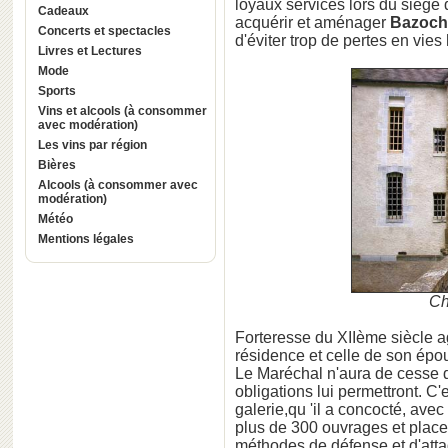
loyaux services lors du siège
Cadeaux
acquérir et aménager
Bazoch
Concerts et spectacles
d'éviter trop de pertes en vie
Livres et Lectures
Mode
Sports
Vins et alcools (à consommer
avec modération)
Les vins par région
Bières
Alcools (à consommer avec
modération)
Météo
Mentions légales
Ch
Forteresse du XIIème siècle 
résidence et celle de son épous
Le Maréchal n'aura de cesse 
obligations lui permettront. C
galerie,qu 'il a concocté, avec
plus de 300 ouvrages et places
méthodes de défense et d'attaq