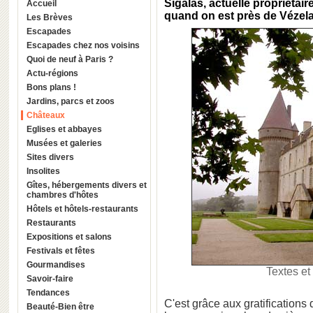
Sigalas
, actuelle propriétai
Accueil
quand on est près de
Vézel
Les Brèves
Escapades
Escapades chez nos voisins
Quoi de neuf à Paris ?
Actu-régions
Bons plans !
Jardins, parcs et zoos
Châteaux
Eglises et abbayes
Musées et galeries
Sites divers
Insolites
Gîtes, hébergements divers et
chambres d'hôtes
Hôtels et hôtels-restaurants
Restaurants
Expositions et salons
Festivals et fêtes
Gourmandises
Textes et
Savoir-faire
Tendances
C'est grâce aux gratifications
Beauté-Bien être