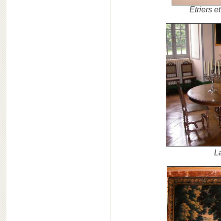
Etriers e
L