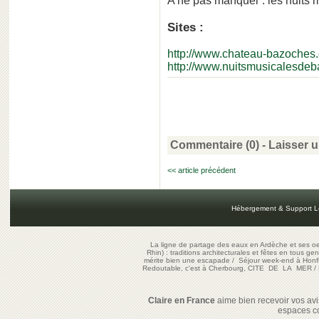
A ne pas manquer : les nuits
Sites :
http://www.chateau-bazoches
http://www.nuitsmusicalesde
Commentaire (0) -
Laisser 
<< article précédent
Hébergement & Support L
La ligne de partage des eaux en Ardèche et ses oe
Rhin) : traditions architecturales et fêtes en tous ge
mérite bien une escapade
/
Séjour week-end à Honf
Redoutable, c'est à Cherbourg, CITE DE LA MER
/
Claire en France
aime bien recevoir vos avis
espaces c