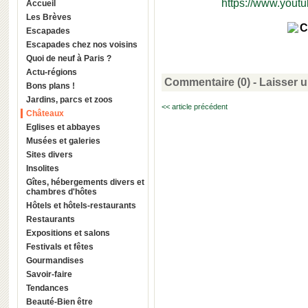
https://www.you
Accueil
Les Brèves
Escapades
Escapades chez nos voisins
Quoi de neuf à Paris ?
Actu-régions
Commentaire (0) -
Laisser 
Bons plans !
Jardins, parcs et zoos
<< article précédent
Châteaux
Eglises et abbayes
Musées et galeries
Sites divers
Insolites
Gîtes, hébergements divers et
chambres d'hôtes
Hôtels et hôtels-restaurants
Restaurants
Expositions et salons
Festivals et fêtes
Gourmandises
Savoir-faire
Tendances
Beauté-Bien être