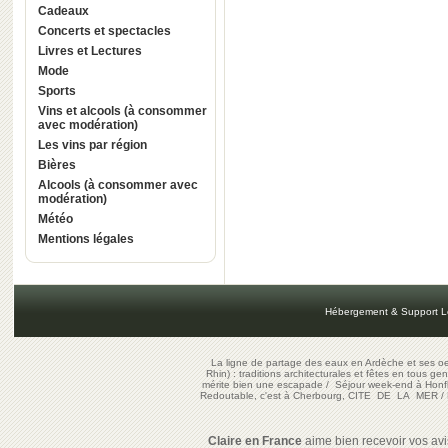
Cadeaux
Concerts et spectacles
Livres et Lectures
Mode
Sports
Vins et alcools (à consommer
avec modération)
Les vins par région
Bières
Alcools (à consommer avec
modération)
Météo
Mentions légales
Hébergement & Support L
La ligne de partage des eaux en Ardèche et ses oe
Rhin) : traditions architecturales et fêtes en tous ge
mérite bien une escapade
/
Séjour week-end à Honf
Redoutable, c'est à Cherbourg, CITE DE LA MER
/
Claire en France
aime bien recevoir vos avis