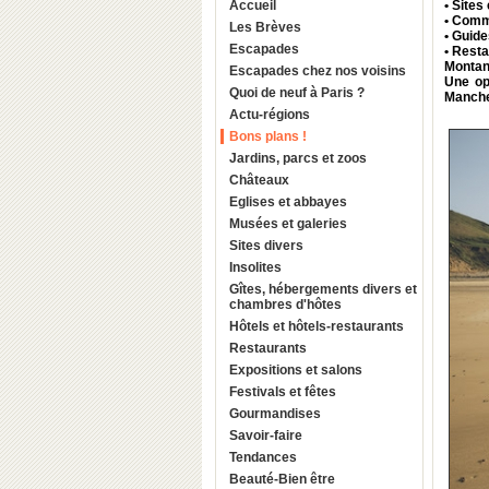
Accueil
• Sites 
• Comm
Les Brèves
• Guide
Escapades
• Rest
Montant
Escapades chez nos voisins
Une op
Quoi de neuf à Paris ?
Manch
Actu-régions
Bons plans !
Jardins, parcs et zoos
Châteaux
Eglises et abbayes
Musées et galeries
Sites divers
Insolites
Gîtes, hébergements divers et
chambres d'hôtes
Hôtels et hôtels-restaurants
Restaurants
Expositions et salons
Festivals et fêtes
Gourmandises
Savoir-faire
Tendances
Beauté-Bien être