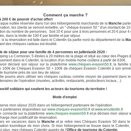
Comment ça marche ?
 200 € de pouvoir d'achat offert
haque nuitée réservée dans l'un des hébergements marchands de la
Manche
parte
ération, les clients se verront remettre, un " chèque évasion 50 " d'un montant de 10
tion du nombre de personnes. Soit 10 € pour une à trois personnes et 20 € pour 4 e
tée, dans la limite de 100 € par famille et par séjour.
: si la réservation est faite dans le Cotentin (la partie nord du département de la
Ma
ant des chèques cadeau est doublé.
 de séjour pour une famille de 4 personnes en juillet/août 2020 :
ing Le Cormoran, 5 étoiles à 20 mètres de la plage et situé au cœur des Plages 
ement dans le Cotentin, la location d'un mobile-home coûtera à partir de 630€.
voir déclaré son séjour sur la plateforme
www.chèques-evasion50.fr
, la famille 
re 100€ de Chèques Evasion 50 + 100€ de chèques Evasion Cotentin à son arrivé
e de tourisme près de son lieu de séjour.
ille pourra alors utiliser ses chèques cadeau comme moyen de paiement dans le
tenaires de l'opération (musées, activités, restaurants, producteurs locaux,...).
ositif solidaire qui soutient les acteurs du tourisme du territoire !
Mode d'emploi
éserve mon séjour 2020 dans un hébergement partenaire de l'opération.
es partenaires disponibles sur
www.cheques-evasion50.fr
et
www.encotentin.fr
e connecte sur la plateforme
www.cheques-evasion50.fr
et je déclare mon séjour e
charge mon justificatif de réservation.
pars en vacances dans la
Manche
et je retire mes Chèques Evasion 50 dans le
mation touristique de mon choix. Si mon hébergement se trouve dans le Cotentin,
 en plus, mes chèques Cotentin auprès de l'
Office de tourisme du Cotentin
.