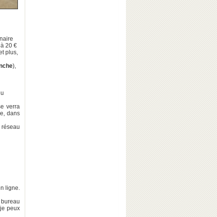
naire
 à 20 €
t plus,
nche
),
du
se verra
e, dans
 réseau
n ligne.
 bureau
 je peux