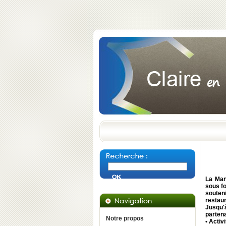
La Man
sous fo
souten
restaur
Jusqu
partena
Notre propos
• Activ