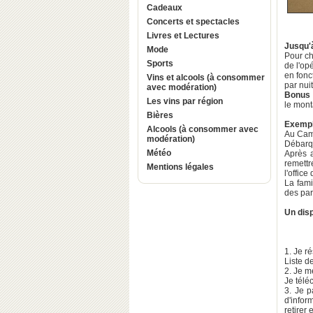
Cadeaux
Concerts et spectacles
Livres et Lectures
Jusqu'à
Mode
Pour c
Sports
de l'op
en fonc
Vins et alcools (à consommer
par nui
avec modération)
Bonus
Les vins par région
le mont
Bières
Exemple
Alcools (à consommer avec
Au Camp
modération)
Débarqu
Météo
Après a
remett
Mentions légales
l'offic
La fam
des par
Un disp
1. Je r
Liste d
2. Je m
Je télé
3. Je 
d'infor
retirer