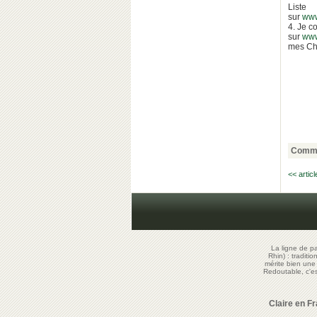
Liste
sur
www
4. Je c
sur
www
mes Ch
Comme
<< artic
La ligne de p
Rhin) : traditi
mérite bien un
Redoutable, c'
Claire en F