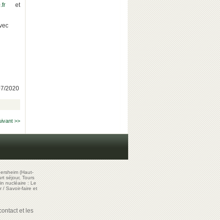
fr
et
avec
/07/2020
uivant >>
ersheim (Haut-
t séjour, Tours
in nucléaire : Le
r
/
Savoir-faire et
ontact et les