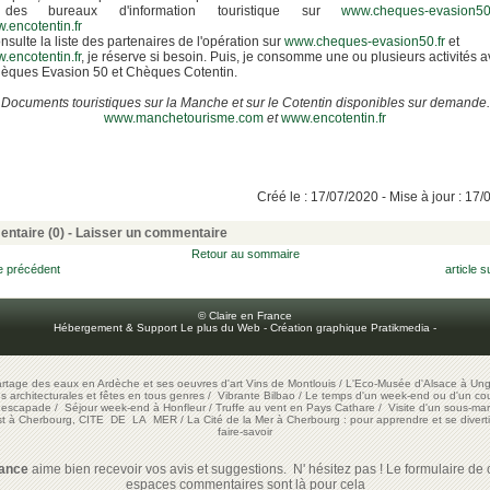
 des bureaux d'information touristique sur
www.cheques-evasion50.
.encotentin.fr
onsulte la liste des partenaires de l'opération sur
www.cheques-evasion50.fr
et
.encotentin.fr
, je réserve si besoin. Puis, je consomme une ou plusieurs activités 
èques Evasion 50 et Chèques Cotentin.
Documents touristiques sur la Manche et sur le Cotentin disponibles sur demande.
www.manchetourisme.com
et
www.encotentin.fr
Créé le : 17/07/2020 - Mise à jour : 17
ntaire (0) -
Laisser un commentaire
Retour au sommaire
le précédent
article s
© Claire en France
Hébergement & Support Le plus du Web
-
Création graphique Pratikmedia
-
artage des eaux en Ardèche et ses oeuvres d'art
Vins de Montlouis
/
L'Eco-Musée d'Alsace à Ung
ons architecturales et fêtes en tous genres
/
Vibrante Bilbao
/
Le temps d'un week-end ou d'un cour
e escapade
/
Séjour week-end à Honfleur
/
Truffe au vent en Pays Cathare
/
Visite d'un sous-mar
est à Cherbourg, CITE DE LA MER
/
La Cité de la Mer à Cherbourg : pour apprendre et se diverti
faire-savoir
rance
aime bien recevoir vos avis et suggestions. N' hésitez pas ! Le formulaire de c
espaces commentaires sont là pour cela