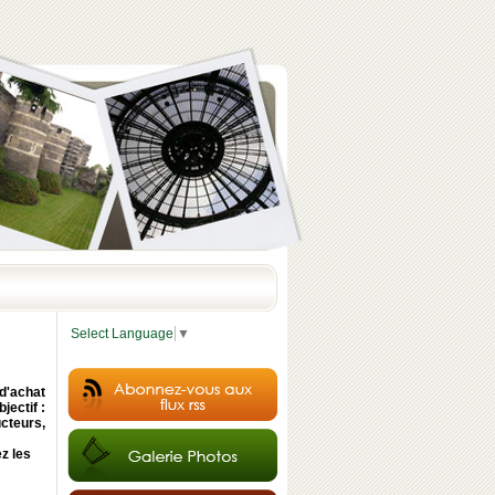
Select Language
▼
d'achat
jectif :
cteurs,
ez les