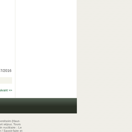
/07/2016
uivant >>
ersheim (Haut-
t séjour, Tours
in nucléaire : Le
r
/
Savoir-faire et