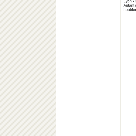
Lyon • 
Autant 
houblo