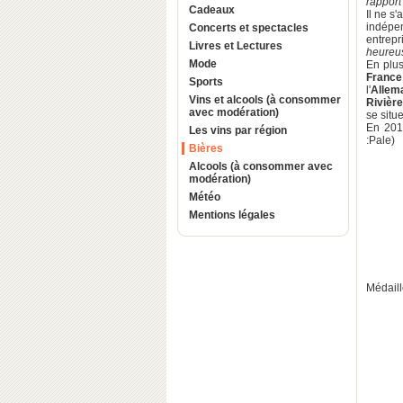
rapport
Cadeaux
Il ne s'
indépen
Concerts et spectacles
entrepri
Livres et Lectures
heureus
Mode
En plus
France
Sports
l'
Allem
Vins et alcools (à consommer
Rivière
avec modération)
se situ
En 2013
Les vins par région
:Pale)
Bières
Alcools (à consommer avec
modération)
Météo
Mentions légales
Médail