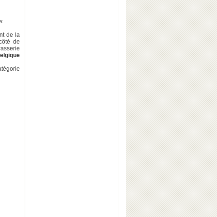
s
nt de la
côté de
asserie
elgique
atégorie