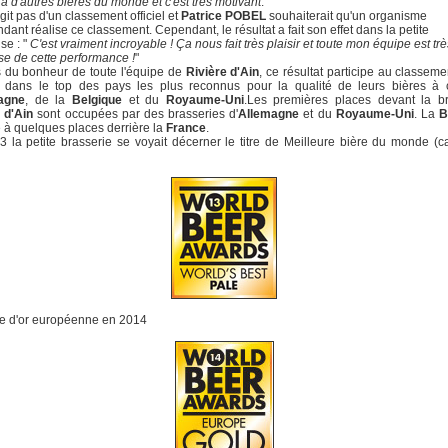
 à d'autres bières du monde et c'est très motivant
. "
agit pas d'un classement officiel et
Patrice POBEL
souhaiterait qu'un organisme
dant réalise ce classement. Cependant, le résultat a fait son effet dans la petite
se : "
C'est vraiment incroyable ! Ça nous fait très plaisir et toute mon équipe est trè
e de cette performance !
"
 du bonheur de toute l'équipe de
Rivière d'Ain
, ce résultat participe au classeme
dans le top des pays les plus reconnus pour la qualité de leurs bières à 
agne
, de la
Belgique
et du
Royaume-Uni
.Les premières places devant la br
 d'Ain
sont occupées par des brasseries d'
Allemagne
et du
Royaume-Uni
. La
B
e à quelques places derrière la
France
.
 la petite brasserie se voyait décerner le titre de Meilleure bière du monde (c
le d'or européenne en 2014