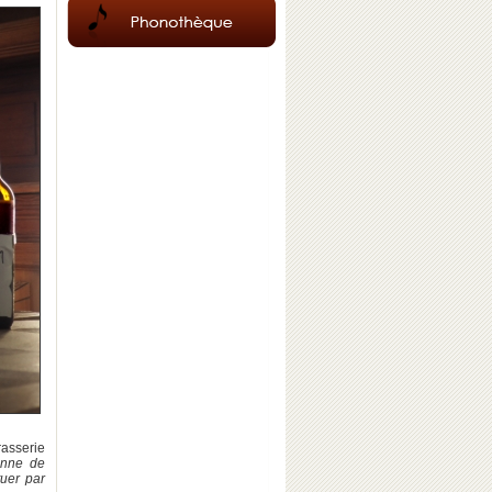
rasserie
onne de
tuer par