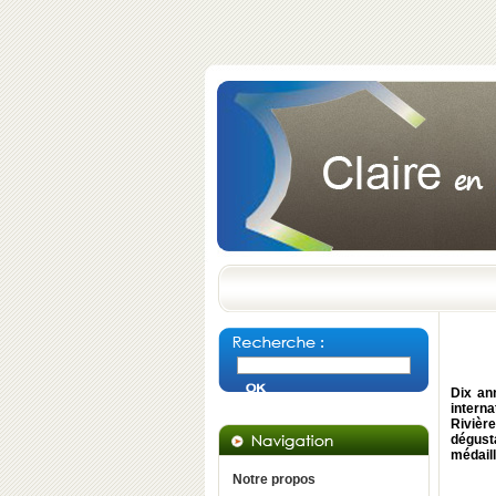
Dix an
interna
Rivière
dégusta
médail
Notre propos