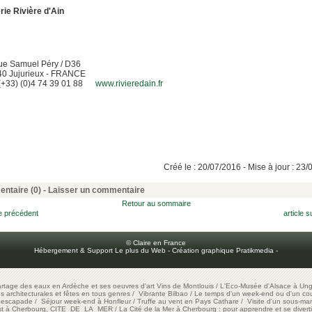
rie Rivière d'Ain
ue Samuel Péry / D36
40 Jujurieux - FRANCE
 (+33) (0)4 74 39 01 88
www.rivieredain.fr
Créé le : 20/07/2016 - Mise à jour : 23
ntaire (0) -
Laisser un commentaire
Retour au sommaire
le précédent
article s
© Claire en France
Hébergement & Support Le plus du Web
-
Création graphique Pratikmedia
-
artage des eaux en Ardèche et ses oeuvres d'art
Vins de Montlouis
/
L'Eco-Musée d'Alsace à Ung
ons architecturales et fêtes en tous genres
/
Vibrante Bilbao
/
Le temps d'un week-end ou d'un cour
e escapade
/
Séjour week-end à Honfleur
/
Truffe au vent en Pays Cathare
/
Visite d'un sous-mar
est à Cherbourg, CITE DE LA MER
/
La Cité de la Mer à Cherbourg : pour apprendre et se diverti