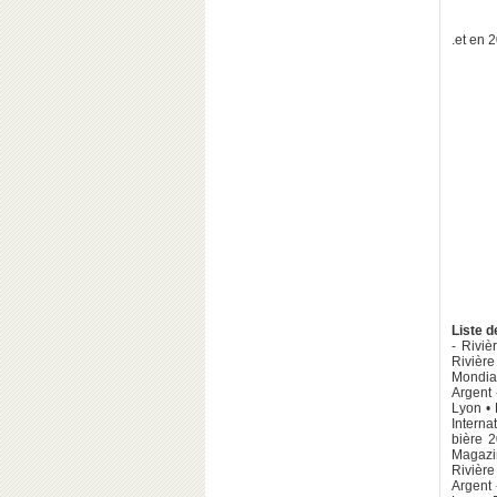
.et en 
Liste d
- Riviè
Rivière
Mondial
Argent 
Lyon • 
Interna
bière 2
Magazin
Rivière
Argent 