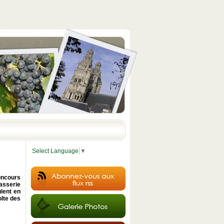
Select Language
▼
oncours
rasserie
ulent en
olte des