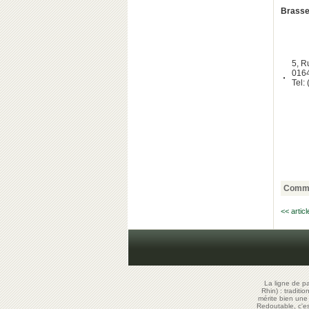
Bras
se
5, R
016
Tel:
Comme
<< artic
La ligne de p
Rhin) : traditi
mérite bien un
Redoutable, c'