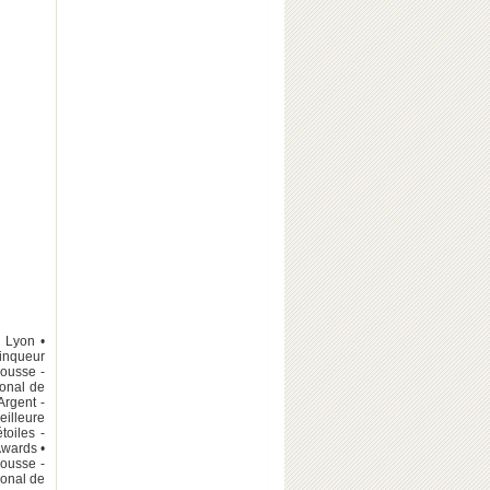
e Lyon •
ainqueur
Rousse -
ional de
Argent -
eilleure
toiles -
Awards •
Rousse -
ional de