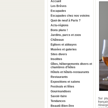
Accueil
Les Brèves
Escapades
Escapades chez nos voisins
Quoi de neuf à Paris ?
Actu-régions
Bons plans !
Jardins, parcs et zoos
Châteaux
Eglises et abbayes
Musées et galeries
Sites divers
Insolites
Gîtes, hébergements divers et
chambres d'hôtes
Hôtels et hôtels-restaurants
Restaurants
Expositions et salons
Festivals et fêtes
Gourmandises
Savoir-faire
Sur pl
Tendances
frança
l'énerg
Beauté-Bien être