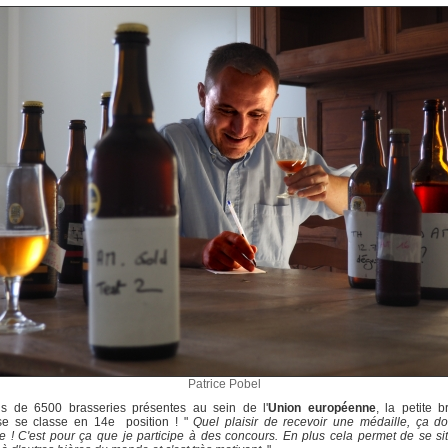
Patrice Pobel
us de 6500 brasseries présentes au sein de l'
Union européenne
, la petite b
ise se classe en 14e position ! "
Quel plaisir de recevoir une médaille, ça d
ie ! C'est pour ça que je participe à des concours. En plus cela permet de se si