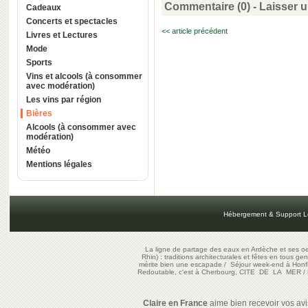
Commentaire (0) -
Laisser 
Cadeaux
Concerts et spectacles
<< article précédent
Livres et Lectures
Mode
Sports
Vins et alcools (à consommer
avec modération)
Les vins par région
Bières
Alcools (à consommer avec
modération)
Météo
Mentions légales
Hébergement & Support L
La ligne de partage des eaux en Ardèche et ses oe
Rhin) : traditions architecturales et fêtes en tous ge
mérite bien une escapade
/
Séjour week-end à Honf
Redoutable, c'est à Cherbourg, CITE DE LA MER
/
Claire en France
aime bien recevoir vos avis