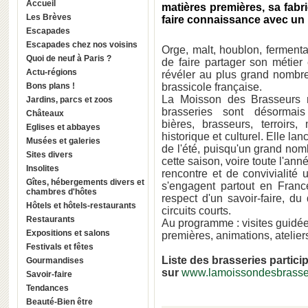
Accueil
matières premières, sa fabr
Les Brèves
faire connaissance avec un mé
Escapades
Escapades chez nos voisins
Orge, malt, houblon, ferment
Quoi de neuf à Paris ?
de faire partager son métier
Actu-régions
révéler au plus grand nombre 
Bons plans !
brassicole française.
La Moisson des Brasseurs 
Jardins, parcs et zoos
brasseries sont désorma
Châteaux
bières, brasseurs, terroir
Eglises et abbayes
historique et culturel. Elle la
Musées et galeries
de l'été, puisqu'un grand nom
Sites divers
cette saison, voire toute l'an
Insolites
rencontre et de convivialit
Gîtes, hébergements divers et
s'engagent partout en Franc
chambres d'hôtes
respect d'un savoir-faire, d
Hôtels et hôtels-restaurants
circuits courts.
Restaurants
Au programme : visites guidée
Expositions et salons
premières, animations, atelier
Festivals et fêtes
Liste des brasseries partici
Gourmandises
sur
www.lamoissondesbrasse
Savoir-faire
Tendances
Beauté-Bien être