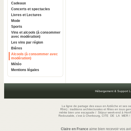
Cadeaux
Concerts et spectacles
Livres et Lectures
Mode
Sports
Vins et alcools (à consommer
avec modération)
Les vins par région
Bières
Alcools (à consommer avec
modération)
Météo
Mentions légales
Hébergement & Support L
La ligne de partage des eaux en Ardèche et ses oe
Rhin) : traditions architecturales et fêtes en tous ge
mérite bien une escapade
/
Séjour week-end à Honf
Redoutable, c'est à Cherbourg, CITE DE LA MER
/
Claire en France
aime bien recevoir vos avis