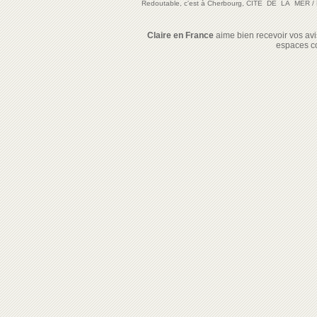
Redoutable, c'est à Cherbourg, CITE DE LA MER
/
Claire en France
aime bien recevoir vos avis
espaces c