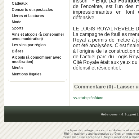
frisson ! * Erigé par
Foulque
Cadeaux
de l'enceinte, est l'un des
Concerts et spectacles
impressionnantes en font 
Livres et Lectures
défensive.
Mode
Sports
LE LOGIS ROYAL RÉVÈLE 
La campagne de fouilles mené
Vins et alcools (à consommer
avec modération)
Royal a permis de mettre à j
Les vins par région
ont été analysées. C'est fina
à l'origine de la construction
Bières
de l'actuel parc du Logis Ro
Alcools (à consommer avec
modération)
Cité Royale était aux yeux du 
défensif et résidentiel.
Météo
Mentions légales
Commentaire (0) -
Laisser 
<< article précédent
Hébergement & Support L
La ligne de partage des eaux en Ardèche et ses oe
Rhin) : traditions architecturales et fêtes en tous ge
mérite bien une escapade
/
Séjour week-end à Honf