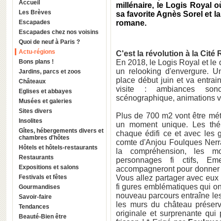
Accueil
millénaire, le Logis Royal 
Les Brèves
sa favorite Agnès Sorel et l
Escapades
romane.
Escapades chez nos voisins
Quoi de neuf à Paris ?
Actu-régions
C'est la révolution à la Cité
Bons plans !
En 2018, le Logis Royal et le
un relooking d'envergure. 
Jardins, parcs et zoos
place début juin et va entra
Châteaux
visite : ambiances sonor
Eglises et abbayes
scénographique, animations vi
Musées et galeries
Sites divers
Plus de 700 m2 vont être mét
Insolites
un moment unique. Les thém
Gîtes, hébergements divers et
chaque édifi ce et avec les 
chambres d'hôtes
comte d'Anjou Foulques Nerra
Hôtels et hôtels-restaurants
la compréhension, les m
Restaurants
personnages fi ctifs, E
Expositions et salons
accompagneront pour donner u
Festivals et fêtes
Vous allez partager avec eux 
fi gures emblématiques qui o
Gourmandises
nouveau parcours entraîne les 
Savoir-faire
les murs du château préserve
Tendances
originale et surprenante qui 
Beauté-Bien être