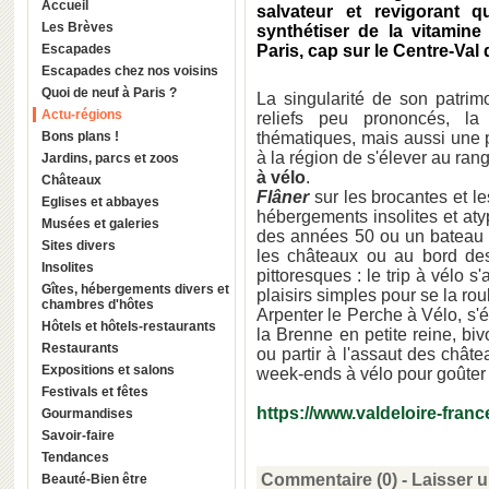
Accueil
salvateur et revigorant 
Les Brèves
synthétiser de la vitamin
Escapades
Paris, cap sur le Centre-Val 
Escapades chez nos voisins
Quoi de neuf à Paris ?
La singularité de son patrim
Actu-régions
reliefs peu prononcés, la 
Bons plans !
thématiques, mais aussi une p
à la région de s'élever au ran
Jardins, parcs et zoos
à vélo
.
Châteaux
Flâner
sur les brocantes et 
Eglises et abbayes
hébergements insolites et at
Musées et galeries
des années 50 ou un bateau 
Sites divers
les châteaux ou au bord de
Insolites
pittoresques : le trip à vélo 
Gîtes, hébergements divers et
plaisirs simples pour se la ro
chambres d'hôtes
Arpenter le Perche à Vélo, s'é
Hôtels et hôtels-restaurants
la Brenne en petite reine, biv
Restaurants
ou partir à l'assaut des châte
Expositions et salons
week-ends à vélo pour goûter 
Festivals et fêtes
https://www.valdeloire-fran
Gourmandises
Savoir-faire
Tendances
Commentaire (0) -
Laisser 
Beauté-Bien être