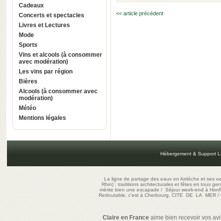
Cadeaux
<< article précédent
Concerts et spectacles
Livres et Lectures
Mode
Sports
Vins et alcools (à consommer
avec modération)
Les vins par région
Bières
Alcools (à consommer avec
modération)
Météo
Mentions légales
Hébergement & Support L
La ligne de partage des eaux en Ardèche et ses oe
Rhin) : traditions architecturales et fêtes en tous ge
mérite bien une escapade
/
Séjour week-end à Honf
Redoutable, c'est à Cherbourg, CITE DE LA MER
/
Claire en France
aime bien recevoir vos avis