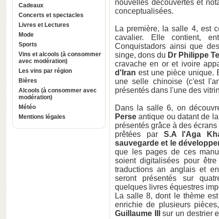
nouvelles découvertes et not
Cadeaux
conceptualisées.
Concerts et spectacles
Livres et Lectures
La première, la salle 4, est
Mode
cavalier. Elle contient, e
Sports
Conquistadors ainsi que des
Vins et alcools (à consommer
singe, dons du
Dr Philippe T
avec modération)
cravache en or et ivoire app
Les vins par région
d'Iran
est une pièce unique. 
Bières
une selle chinoise (c'est l
présentés dans l'une des vitrin
Alcools (à consommer avec
modération)
Météo
Dans la salle 6, on découvr
Perse
antique ou datant de la
Mentions légales
présentés grâce à des écrans 
prêtées par
S.A l'Aga Kh
sauvegarde et le développe
que les pages de ces manus
soient digitalisées pour êtr
traductions an anglais et en 
seront présentés sur quat
quelques livres équestres imp
La salle 8, dont le thème est 
enrichie de plusieurs pièces
Guillaume III
sur un destrier e