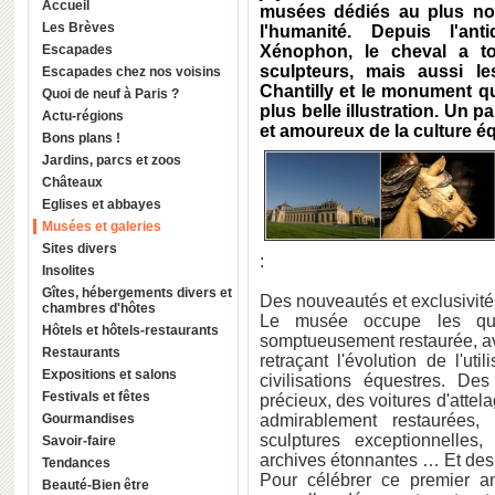
Accueil
musées dédiés au plus no
Les Brèves
l'humanité. Depuis l'an
Escapades
Xénophon, le cheval a tou
sculpteurs, mais aussi l
Escapades chez nos voisins
Chantilly et le monument qui
Quoi de neuf à Paris ?
plus belle illustration. Un 
Actu-régions
et amoureux de la culture é
Bons plans !
Jardins, parcs et zoos
Châteaux
Eglises et abbayes
Musées et galeries
Sites divers
:
Insolites
Gîtes, hébergements divers et
Des nouveautés et exclusivités
chambres d'hôtes
Le musée occupe les qu
Hôtels et hôtels-restaurants
somptueusement restaurée, ave
Restaurants
retraçant l'évolution de l'ut
Expositions et salons
civilisations équestres. D
Festivals et fêtes
précieux, des voitures d'atte
Gourmandises
admirablement restaurées,
sculptures exceptionnelles,
Savoir-faire
archives étonnantes … Et des
Tendances
Pour célébrer ce premier ann
Beauté-Bien être