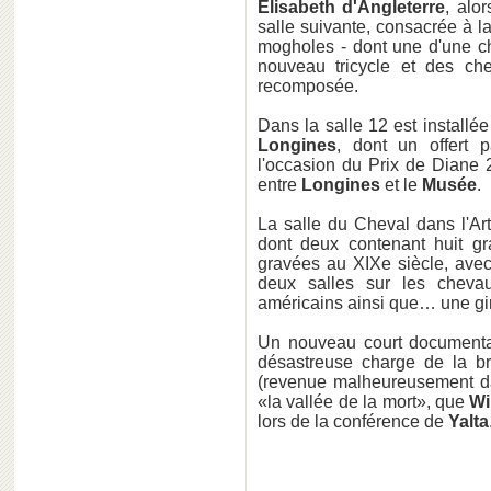
Elisabeth d'Angleterre
, alo
salle suivante, consacrée à l
mogholes - dont une d'une ch
nouveau tricycle et des ch
recomposée.
Dans la salle 12 est installé
Longines
, dont un offert 
l'occasion du Prix de Diane 
entre
Longines
et le
Musée
.
La salle du Cheval dans l'Art
dont deux contenant huit g
gravées au XIXe siècle, avec
deux salles sur les chevau
américains ainsi que… une gira
Un nouveau court documentair
désastreuse charge de la b
(revenue malheureusement dan
«la vallée de la mort», que
Wi
lors de la conférence de
Yalta