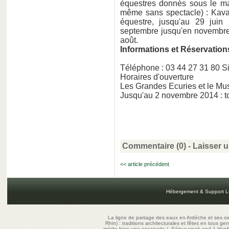
équestres donnés sous le maj
même sans spectacle) : Kaval
équestre, jusqu'au 29 juin 
septembre jusqu'en novembr
août.
Informations et Réservation
Téléphone : 03 44 27 31 80 Sit
Horaires d'ouverture
Les Grandes Ecuries et le Mus
Jusqu'au 2 novembre 2014 : to
Commentaire (0) -
Laisser 
<< article précédent
Hébergement & Support L
La ligne de partage des eaux en Ardèche et ses oe
Rhin) : traditions architecturales et fêtes en tous ge
mérite bien une escapade
/
Séjour week-end à Honf