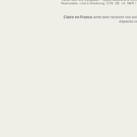
Redoutable, c'est à Cherbourg, CITE DE LA MER
/
Claire en France
aime bien recevoir vos avis
espaces c