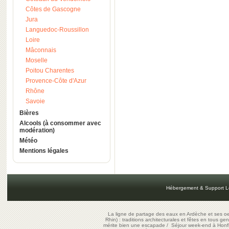
Côtes de Gascogne
Jura
Languedoc-Roussillon
Loire
Mâconnais
Moselle
Poitou Charentes
Provence-Côte d'Azur
Rhône
Savoie
Bières
Alcools (à consommer avec
modération)
Météo
Mentions légales
Hébergement & Support L
La ligne de partage des eaux en Ardèche et ses oe
Rhin) : traditions architecturales et fêtes en tous ge
mérite bien une escapade
/
Séjour week-end à Honf