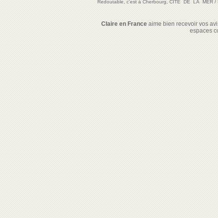
Redoutable, c'est à Cherbourg, CITE DE LA MER
/
Claire en France
aime bien recevoir vos avis
espaces c