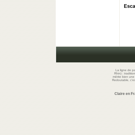
Esca
La ligne de p
Rhin) : traditi
mérite bien un
Redoutable, c'
Claire en F