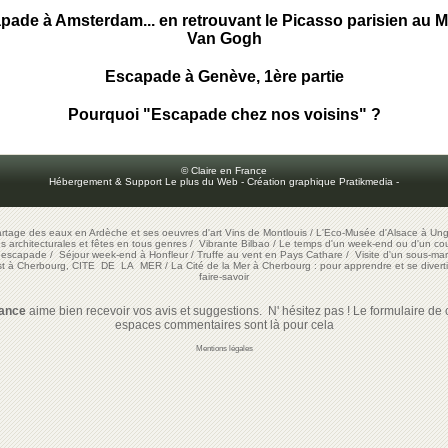
pade à Amsterdam... en retrouvant le Picasso parisien au 
Van Gogh
Escapade à Genève, 1ère partie
Pourquoi "Escapade chez nos voisins" ?
© Claire en France
Hébergement & Support Le plus du Web
-
Création graphique Pratikmedia
-
artage des eaux en Ardèche et ses oeuvres d'art
Vins de Montlouis
/
L'Eco-Musée d'Alsace à Ung
ons architecturales et fêtes en tous genres
/
Vibrante Bilbao
/
Le temps d'un week-end ou d'un cour
e escapade
/
Séjour week-end à Honfleur
/
Truffe au vent en Pays Cathare
/
Visite d'un sous-mar
est à Cherbourg, CITE DE LA MER
/
La Cité de la Mer à Cherbourg : pour apprendre et se diverti
faire-savoir
rance
aime bien recevoir vos avis et suggestions. N' hésitez pas ! Le formulaire de c
espaces commentaires sont là pour cela
Mentions légales