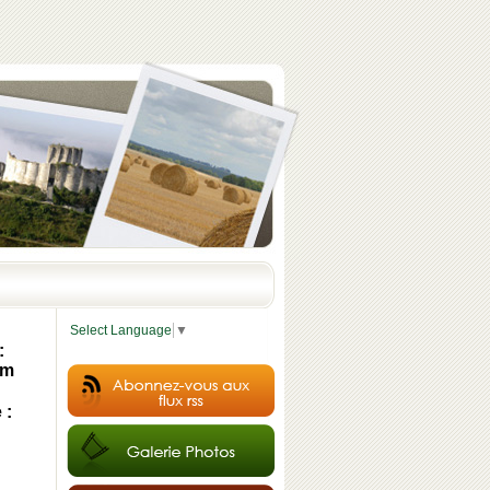
Select Language
▼
:
am
 :