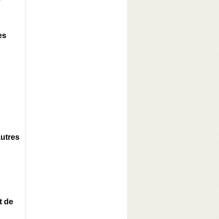
es
autres
t de