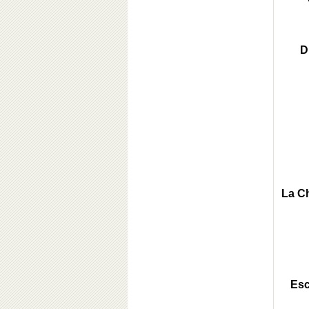
D
La Ch
Esc