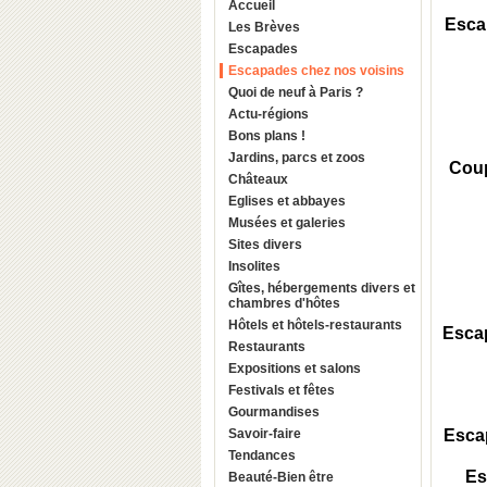
Accueil
Escap
Les Brèves
Escapades
Escapades chez nos voisins
Quoi de neuf à Paris ?
Actu-régions
Bons plans !
Jardins, parcs et zoos
Coup
Châteaux
Eglises et abbayes
Musées et galeries
Sites divers
Insolites
Gîtes, hébergements divers et
chambres d'hôtes
Hôtels et hôtels-restaurants
Escap
Restaurants
Expositions et salons
Festivals et fêtes
Gourmandises
Savoir-faire
Escap
Tendances
Es
Beauté-Bien être