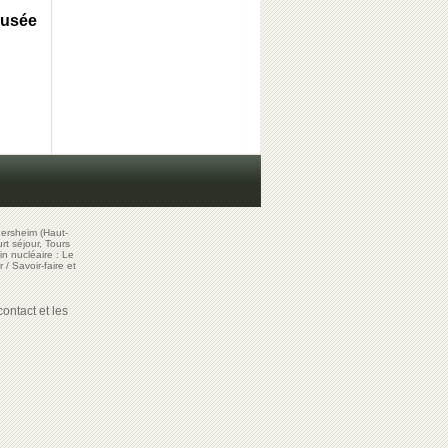
Musée
ersheim (Haut-
t séjour, Tours
in nucléaire : Le
r
/
Savoir-faire et
ontact et les