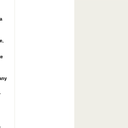
a
e,
te
any
r
e