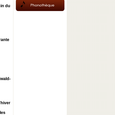
cin du
rante
lwald-
'hiver
les