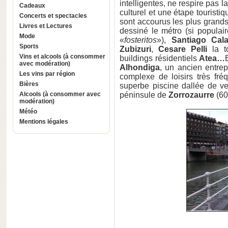
intelligentes, ne respire pas la
Cadeaux
culturel et une étape touristi
Concerts et spectacles
sont accourus les plus grands
Livres et Lectures
dessiné le métro (si popula
Mode
«
fosteritos
»),
Santiago Cala
Sports
Zubizuri
,
Cesare Pelli
la t
Vins et alcools (à consommer
buildings résidentiels
Atea…
avec modération)
Alhondig
a
, un ancien entrep
Les vins par région
complexe de loisirs très fré
Bières
superbe piscine dallée de ve
Alcools (à consommer avec
péninsule de
Zorrozaurre
(60 
modération)
Météo
Mentions légales