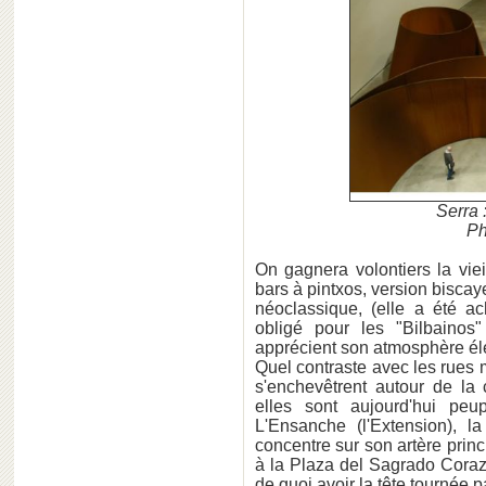
Serra 
Ph
On gagnera volontiers la vie
bars à pintxos, version biscay
néoclassique, (elle a été 
obligé pour les "Bilbainos"
apprécient son atmosphère élé
Quel contraste avec les rues 
s'enchevêtrent autour de la
elles sont aujourd'hui peu
L'Ensanche (l'Extension), l
concentre sur son artère prin
à la Plaza del Sagrado Coraz
de quoi avoir la tête tournée 