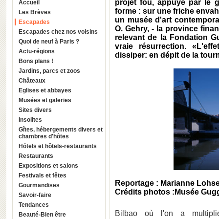
projet fou, appuyé par le 
Accueil
forme : sur une friche envahi
Les Brèves
un musée d'art contemporai
Escapades
O. Gehry, - la province fina
Escapades chez nos voisins
relevant de la Fondation G
Quoi de neuf à Paris ?
vraie résurrection. «L'e
Actu-régions
dissiper: en dépit de la tou
Bons plans !
Jardins, parcs et zoos
Châteaux
Eglises et abbayes
Musées et galeries
Sites divers
Insolites
Gîtes, hébergements divers et
chambres d'hôtes
Hôtels et hôtels-restaurants
Restaurants
Expositions et salons
Festivals et fêtes
Reportage : Marianne Lohs
Gourmandises
Crédits photos :Musée Gug
Savoir-faire
Tendances
Bilbao où l'on a multipli
Beauté-Bien être