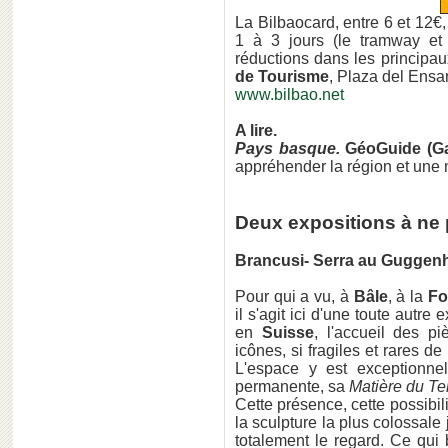
La Bilbaocard, entre 6 et 12€
1 à 3 jours (le tramway et 
réductions dans les principa
de Tourisme
, Plaza del Ensa
www.bilbao.net
A lire.
Pays basque.
GéoGuide (Ga
appréhender la région et une 
Deux expositions à ne 
Brancusi- Serra au Guggen
Pour qui a vu, à
Bâle
, à la
Fo
il s'agit ici d'une toute autre
en
Suisse
, l'accueil des 
icônes, si fragiles et rares de
L'espace y est exceptionne
permanente, sa
Matière du T
Cette présence, cette possibilit
la sculpture la plus colossale
totalement le regard. Ce qui 