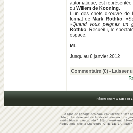
automatique, est représentée
ou
Willem de Kooning
.
L'un des chefs d'œuvre de l
format de
Mark Rothko
: «
Sa
«
Quand vous peignez un gr
Rothko
. Recueilli, le specta
espace.
ML
Jusqu'au 8 janvier 2012
Commentaire (0) -
Laisser 
Re
Hébergement & Support L
La ligne de partage des eaux en Ardèche et ses oe
Rhin) : traditions architecturales et fêtes en tous ge
mérite bien une escapade
/
Séjour week-end à Honf
Redoutable, c'est à Cherbourg, CITE DE LA MER
/