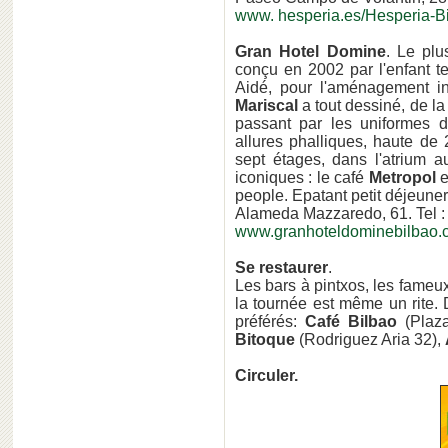
www. hesperia.es/Hesperia-B
Gran Hotel Domine
. Le pl
conçu en 2002 par l'enfant t
Aidé, pour l'aménagement in
Mariscal
a tout dessiné, de la
passant par les uniformes 
allures phalliques, haute de
sept étages, dans l'atrium a
iconiques : le café
Metropol
e
people. Epatant petit déjeuner
Alameda Mazzaredo, 61. Tel :
www.granhoteldominebilbao.
Se restaurer
.
Les bars à pintxos, les fame
la tournée est même un rite. 
préférés:
Café Bilbao
(Plaz
Bitoque
(Rodriguez Aria 32),
Circuler.