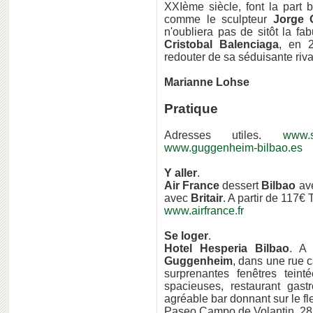
XXIème siècle, font la part 
comme le sculpteur
Jorge 
n'oubliera pas de sitôt la fa
Cristobal Balenciaga
, en 2
redouter de sa séduisante riv
Marianne Lohse
Pratique
Adresses utiles.
www.sp
www.guggenheim-bilbao.es
Y aller
.
Air France
dessert
Bilbao
ave
avec
Britair
. A partir de 117€
www.airfrance.fr
Se loger
.
Hotel Hesperia Bilbao
. A
Guggenheim
, dans une rue 
surprenantes fenêtres tein
spacieuses, restaurant gas
agréable bar donnant sur le fl
Paseo Campo de Volantin, 28.