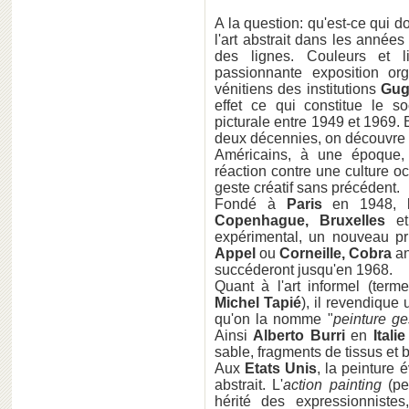
A la question: qu'est-ce qui d
l'art abstrait dans les année
des lignes. Couleurs et 
passionnante exposition or
vénitiens des institutions
Gug
effet ce qui constitue le so
picturale entre 1949 et 1969. 
deux décennies, on découvre l
Américains, à une époque, c
réaction contre une culture o
geste créatif sans précédent.
Fondé à
Paris
en 1948, 
Copenhague, Bruxelles
e
expérimental, un nouveau pr
Appel
ou
Corneille, Cobra
an
succéderont jusqu'en 1968.
Quant à l'art informel (term
Michel Tapié
), il revendique 
qu'on la nomme "
peinture ge
Ainsi
Alberto Burri
en
Italie
sable, fragments de tissus et 
Aux
Etats Unis
, la peinture
abstrait. L'
action painting
(pei
hérité des expressionnistes,