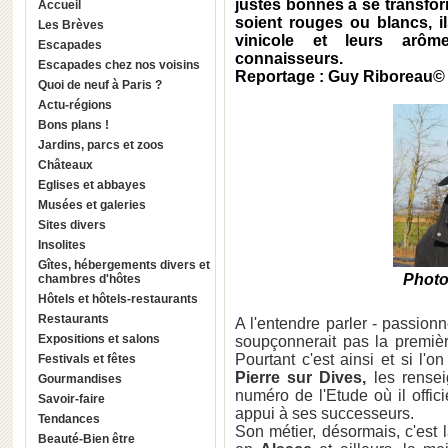
justes bonnes à se transfor
Accueil
soient rouges ou blancs, il
Les Brèves
vinicole et leurs arôm
Escapades
connaisseurs.
Escapades chez nos voisins
Reportage : Guy Riboreau©
Quoi de neuf à Paris ?
Actu-régions
Bons plans !
Jardins, parcs et zoos
Châteaux
Eglises et abbayes
Musées et galeries
Sites divers
Insolites
Gîtes, hébergements divers et
Photo
chambres d'hôtes
Hôtels et hôtels-restaurants
Restaurants
A l'entendre parler - passion
Expositions et salons
soupçonnerait pas la premiè
Pourtant c'est ainsi et si l
Festivals et fêtes
Pierre sur Dives,
les rensei
Gourmandises
numéro de l'Etude où il offic
Savoir-faire
appui à ses successeurs.
Tendances
Son métier, désormais, c'est l
Beauté-Bien être