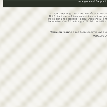
Hébergement & Support L
La ligne de partage des eaux en Ardèche et ses oe
Rhin) : traditions architecturales et fêtes en tous ge
mérite bien une escapade
/
Séjour week-end à Honf
Redoutable, c'est à Cherbourg, CITE DE LA MER
/
Claire en France
aime bien recevoir vos avis
espaces c