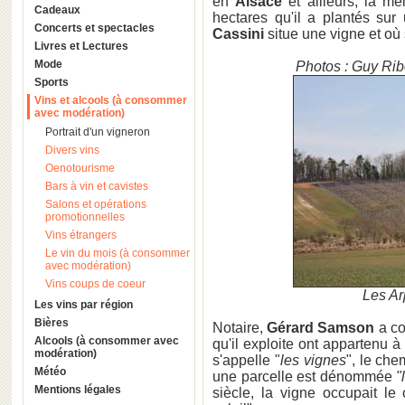
en
Alsace
et ailleurs, la me
Cadeaux
hectares qu'il a plantés su
Concerts et spectacles
Cassini
situe une vigne et où
Livres et Lectures
Mode
Photos : Guy Ri
Sports
Vins et alcools (à consommer
avec modération)
Portrait d'un vigneron
Divers vins
Oenotourisme
Bars à vin et cavistes
Salons et opérations
promotionnelles
Vins étrangers
Le vin du mois (à consommer
avec modération)
Vins coups de coeur
Les Arp
Les vins par région
Bières
Notaire,
Gérard Samson
a co
Alcools (à consommer avec
qu'il exploite ont appartenu 
modération)
s'appelle "
les vignes
", le che
Météo
une parcelle est dénommée
"
Mentions légales
siècle, la vigne occupait le