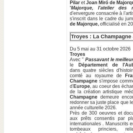
Pilar
et
Joan Miró de Majorq
'
Majorque, l'atelier des 
d'envergure consacrée à l'art
s'inscrit dans le cadre du ju
de Majorque,
officialisé en 2
Troyes : La Champagne
Du 5 mai au 31 octobre 2026
Troyes
Avec "
Passavant le meilleu
le
Département de l'A
dans quatre siècles d'histo
comté au royaume de
Fra
Champagne
s'impose comme 
d'
Europe
, au coeur des écha
de la création artistique méd
Champagne
demeure encore
redonner sa juste place que l
année culturelle 2026.
Près de 300 oeuvres et docu
aux prêts consentis par plu
internationales . Manuscrits 
tombeaux princiers, reli