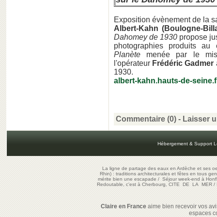
Exposition évènement de la 
Albert-Kahn (Boulogne-Bill
Dahomey de 1930
propose jus
photographies produits au
Planète
menée par le mis
l'opérateur
Frédéric Gadmer
1930.
albert-kahn.hauts-de-seine.f
Commentaire (0) -
Laisser 
Hébergement & Support L
La ligne de partage des eaux en Ardèche et ses oe
Rhin) : traditions architecturales et fêtes en tous ge
mérite bien une escapade
/
Séjour week-end à Honf
Redoutable, c'est à Cherbourg, CITE DE LA MER
/
Claire en France
aime bien recevoir vos avis
espaces c