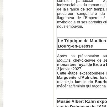
combien paradoxal ! Se
indissociables du roman nat
de la France de son temps, 
procureur sanguinaire du T
flagorneur de l'Empereur !
mythologie et ses portraits c
nous émouvoir.
Le Triptique de Moulins
Bourg-en-Bresse
Après sa présentation 
Moulins
, chef-d'œuvre de
J
monastère royal de Brou à
3 janvier 2027.
Cette étape exceptionnelle 
Marguerite d'Autriche
, fon
retable,la
famille de Bourb
mécénat féminin qui façonna 
Musée Albert Kahn expo
sur le Dahomey de 193