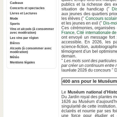
Cadeaux
publics et la richesse des 
Concerts et spectacles
situation de handicap ("
Di
Livres et Lectures
aux jeunes des quartiers prior
les
élèves ("
Concours scolair
Mode
et les jeunes en exil ("
Dis-moi
Sports
Ces cérémonies, organisées d
Vins et alcools (à consommer
France
,
Cité internationale de
avec modération)
ont envoyé un message fort :
Les vins par région
accessible. En 2026, les pa
Bières
science-fiction, autobiograp
Alcools (à consommer avec
témoignent d'un bel optimism
modération)
demain.
Météo
"
Les mots sont des particules :
Mentions légales
par créer un continuum entre
lauréate 2026 du concours " Di
400 ans pour le Muséum n
Le
Muséum national d'Histoi
Du Jardin royal des plantes mé
1626 au Muséum d'aujourd'hui,
singularité de cette institutio
éclairés et nourrie par ses fo
une force pour étudier et