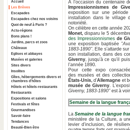
Accueil
À l'occasion du centenaire 
Impressionnismes de Giv
Les Brèves
exposition sur une périod
Escapades
installation dans le village
Escapades chez nos voisins
notoriété.
Quoi de neuf à Paris ?
On célèbre en cette année 202
Actu-régions
Monet,
disparu le 5 décembre
Bons plans !
des Impressionnismes
de Gi
Jardins, parcs et zoos
une exposition baptisée
"Av
Châteaux
1883-1890"
. Elle s'attarde s
Eglises et abbayes
son installation, dans des c
Giverny
, jusqu'à ce qu'il pui
Musées et galeries
l'année 1890.
Sites divers
Pour cette expo consacré
Insolites
des musées et des collectio
Gîtes, hébergements divers et
États-Unis,
d'
Allemagne
et 
chambres d'hôtes
musée de Giverny
. L'expos
Hôtels et hôtels-restaurants
Giverny, 1883-1890"
est à voir
Restaurants
Expositions et salons
Semaine de la langue franç
Festivals et fêtes
Gourmandises
La
Semaine de la langue fra
Savoir-faire
ministère de la Culture, a u
Tendances
levier d'inclusion, de résili
Beauté-Bien être
quatre temps forts ont marqué 