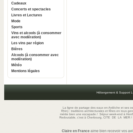
Cadeaux
Concerts et spectacles
Livres et Lectures
Mode
Sports
Vins et alcools (à consommer
avec modération)
Les vins par région
Bières
Alcools (à consommer avec
modération)
Météo
Mentions légales
Hébergement & Support L
La ligne de partage des eaux en Ardèche et ses oe
Rhin) : traditions architecturales et fêtes en tous ge
mérite bien une escapade
/
Séjour week-end à Honf
Redoutable, c'est à Cherbourg, CITE DE LA MER
/
Claire en France
aime bien recevoir vos avis