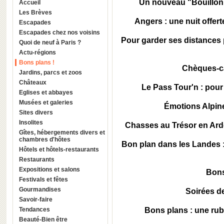
Un nouveau "Bouillon C
Accueil
Les Brèves
Angers : une nuit offer
Escapades
Escapades chez nos voisins
Pour garder ses distances
Quoi de neuf à Paris ?
Actu-régions
Bons plans !
Chèques-c
Jardins, parcs et zoos
Châteaux
Le Pass Tour'n : pou
Eglises et abbayes
Musées et galeries
Émotions Alpin
Sites divers
Insolites
Chasses au Trésor en Ar
Gîtes, hébergements divers et
chambres d'hôtes
Bon plan dans les Landes 
Hôtels et hôtels-restaurants
Restaurants
Expositions et salons
Bons
Festivals et fêtes
Gourmandises
Soirées de
Savoir-faire
Tendances
Bons plans : une rub
Beauté-Bien être