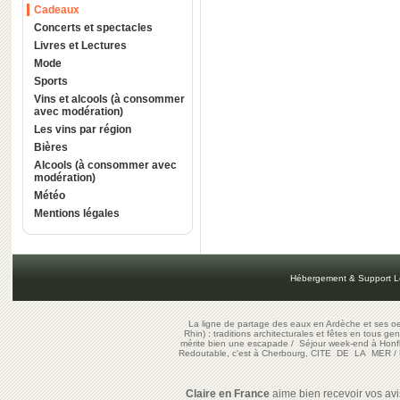
Cadeaux
Concerts et spectacles
Livres et Lectures
Mode
Sports
Vins et alcools (à consommer
avec modération)
Les vins par région
Bières
Alcools (à consommer avec
modération)
Météo
Mentions légales
Hébergement & Support L
La ligne de partage des eaux en Ardèche et ses oe
Rhin) : traditions architecturales et fêtes en tous ge
mérite bien une escapade
/
Séjour week-end à Honf
Redoutable, c'est à Cherbourg, CITE DE LA MER
/
Claire en France
aime bien recevoir vos avis