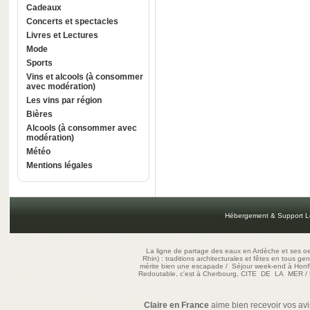
Cadeaux
Concerts et spectacles
Livres et Lectures
Mode
Sports
Vins et alcools (à consommer
avec modération)
Les vins par région
Bières
Alcools (à consommer avec
modération)
Météo
Mentions légales
Hébergement & Support L
La ligne de partage des eaux en Ardèche et ses oe
Rhin) : traditions architecturales et fêtes en tous ge
mérite bien une escapade
/
Séjour week-end à Honf
Redoutable, c'est à Cherbourg, CITE DE LA MER
/
Claire en France
aime bien recevoir vos avis