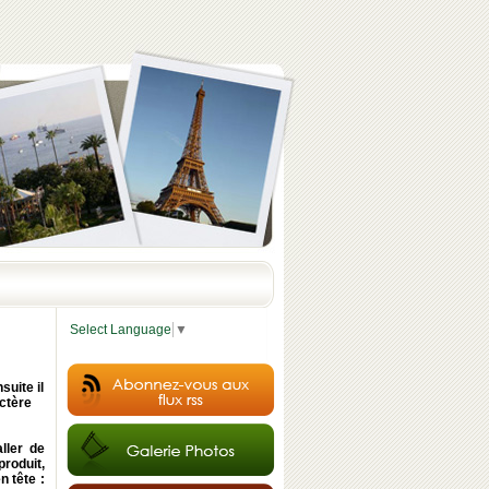
Select Language
▼
suite il
actère
ller de
produit,
n tête :