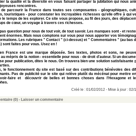
gier la qualité et la diversité en vous faisant partager la jubilation qui nous an
 joyeuses rencontres.
fit de parcourir la France dans toutes ses composantes - géographiques, cultu
s, touristiques - pour constater les incroyables richesses qu'elle offre à qui v
 le temps de les explorer. Ce site vous propose, au fil des jours, des déplace
ups de cœur, un voyage à travers ces richesses.
t pas question pour nous de tout voir, de tout savoir. Les manques sont - et reste
ent énormes. Mais nous comptons sur vous pour nous apporter vos témoignag
ormations. Les rubriques " Contact " (ci-dessus) et " Commentaires " (au bas 
s) sont faites pour vous. Usez en !
 en France est une marque déposée. Ses textes, photos et sons, ne peuve
s au mépris de la notion - essentielle pour nous - de droit d'auteur. Si un docum
se pour publication, dites le nous. On trouvera bien une solution satisfaisante 
rties.
s,
le fonctionnement du site est basé sur des contributions bénévoles des dif
nants. Pas de publicité sur le site qui relève plutôt du mécénat pour mettre e
voir-faire et découvrir de belles et bonnes choses dans l'Hexagone et l
phes.
Créé le : 01/02/2012 - Mise à jour : 02
ntaire (0) -
Laisser un commentaire