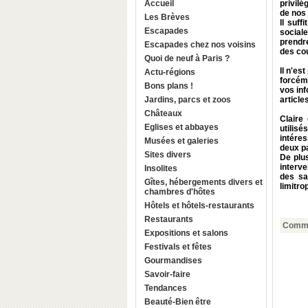
Accueil
privilé
de nos
Les Brèves
Il suf
Escapades
sociale
prendre
Escapades chez nos voisins
des co
Quoi de neuf à Paris ?
Il n'es
Actu-régions
forcém
Bons plans !
vos inf
Jardins, parcs et zoos
article
Châteaux
Claire
Eglises et abbayes
utilisé
intéres
Musées et galeries
deux pa
Sites divers
De plu
interve
Insolites
des sa
Gîtes, hébergements divers et
limitro
chambres d'hôtes
Hôtels et hôtels-restaurants
Restaurants
Comme
Expositions et salons
Festivals et fêtes
Gourmandises
Savoir-faire
Tendances
Beauté-Bien être