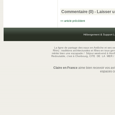
Commentaire (0) -
Laisser 
<< article précédent
Hébergement & Support L
La ligne de partage des eaux en Ardèche et ses oe
Rhin) : traditions architecturales et fêtes en tous ge
mérite bien une escapade
/
Séjour week-end à Honf
Redoutable, c'est à Cherbourg, CITE DE LA MER
/
Claire en France
aime bien recevoir vos avis
espaces c