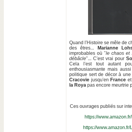
Quand l'Histoire se mêle de ch
des êtres...
Marianne Loh
improbables où "
le chaos et 
débâcle
"... C'est vrai pour
So
Cela l'est tout autant po
enthousiasmante mais aussi t
politique sert de décor à un
Cracovie
jusqu'en
France
et
la Roya
pas encore meurtrie par
Ces ouvrages publiés sur int
https://www.amazon.f
https://www.amazon.fr