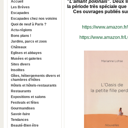
"
L'amant polonais
". Deux l
Accueil
la période très spéciale qu
Les Brèves
Ces ouvrages publiés sur
Escapades
Escapades chez nos voisins
Quoi de neuf à Paris ?
https://www.amazon.f
Actu-régions
Bons plans !
https://www.amazon.fr/
Jardins, parcs et zoos
Châteaux
Eglises et abbayes
Musées et galeries
Sites divers
Insolites
Gîtes, hébergements divers et
chambres d'hôtes
Hôtels et hôtels-restaurants
Restaurants
Expositions et salons
Festivals et fêtes
Gourmandises
Savoir-faire
Tendances
Beauté-Bien être