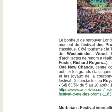
Le bonheur de retrouver Londr
moment du
festival des Pr
classique. Côté tourisme : la
de
Westminster, Wood S
d'architectes de renom a réal
Foster, Richard Rogers...
), 
One New Change
, centre c
oublier les grands classiques 
et les joyaux de la couronn
festival : 3 spectacles au
Roya
• Séj 6J/5N du 5 au 10 août : 
https://www.artsetvie.com/fest
festival-d-ete-des-proms-1163
Morbihan : Festival intercel