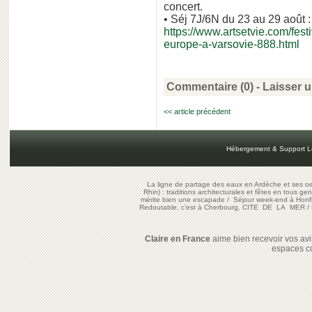
concert.
• Séj 7J/6N du 23 au 29 août :
https://www.artsetvie.com/fest
europe-a-varsovie-888.html
Commentaire (0) -
Laisser 
<< article précédent
Hébergement & Support L
La ligne de partage des eaux en Ardèche et ses oe
Rhin) : traditions architecturales et fêtes en tous ge
mérite bien une escapade
/
Séjour week-end à Honf
Redoutable, c'est à Cherbourg, CITE DE LA MER
/
Claire en France
aime bien recevoir vos avis
espaces c