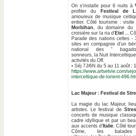
On s'installe pour 6 nuits à
profiter du
Festival de L
amoureux de musique celtiq
entier. Côté tourisme : visit
Morbihan
, du domaine du
croisière sur la ria d'
Etel
... Cô
Parade des nations celtes - 3
sites en compagnie d'un béné
national des " bagad
sonneurs, la Nuit Interceltique
activités du Off.
• Séj 7J/6N du 5 au 11 août : 
https://www.artsetvie.com/sejo
interceltique-de-lorient-496.ht
Lac Majeur : Festival de Str
La magie du lac Majeur, lieu
artistes. Le festival de
Stre
concerts de musique classiqu
cadre idyllique et par un be
aux accents d'
Italie
. Côté tou
Côme, les balades 