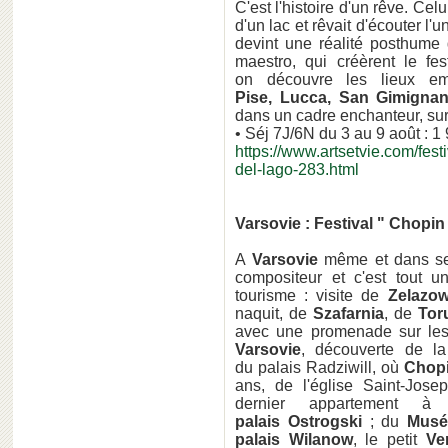
C'est l'histoire d'un rêve. Cel
d'un lac et rêvait d'écouter l'
devint une réalité posthume
maestro, qui créèrent le fe
on découvre les lieux e
Pise, Lucca, San Gimignan
dans un cadre enchanteur, sur
• Séj 7J/6N du 3 au 9 août : 1
https://www.artsetvie.com/festiv
del-lago-283.html
Varsovie : Festival " Chopi
A
Varsovie
même et dans ses
compositeur et c'est tout 
tourisme : visite de
Zelazo
naquit, de
Szafarnia
, de
Tor
avec une promenade sur le
Varsovie
, découverte de la 
du palais Radziwill, où
Chop
ans, de l'église Saint-Jos
dernier appartement 
palais Ostrogski
; du
Musé
palais Wilanow
, le petit
Ver