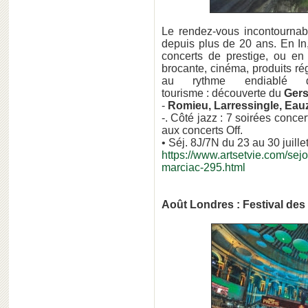
Le rendez-vous incontournabl
depuis plus de 20 ans. En In
concerts de prestige, ou en 
brocante, cinéma, produits ré
au rythme endiablé 
tourisme : découverte du
Ger
-
Romieu, Larressingle, Eau
-. Côté jazz : 7 soirées concer
aux concerts Off.
• Séj. 8J/7N du 23 au 30 juille
https://www.artsetvie.com/sejou
marciac-295.html
Août Londres : Festival de