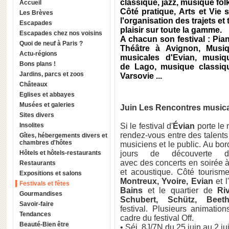
classique, jazz, musique folk
Accueil
Côté pratique, Arts et Vie 
Les Brèves
l'organisation des trajets et
Escapades
plaisir sur toute la gamme.
Escapades chez nos voisins
A chacun son festival : Pia
Quoi de neuf à Paris ?
Théâtre à
Avignon
, Musi
Actu-régions
musicales d'
Evian
, musiq
Bons plans !
de Lago
, musique classi
Jardins, parcs et zoos
Varsovie
...
Châteaux
Eglises et abbayes
Musées et galeries
Juin Les Rencontres musica
Sites divers
Insolites
Si le festival d'
Évian
porte le 
rendez-vous entre des talents
Gîtes, hébergements divers et
chambres d'hôtes
musiciens et le public. Au bor
Hôtels et hôtels-restaurants
jours de découverte d
avec des concerts en soirée à 
Restaurants
et acoustique. Côté tourism
Expositions et salons
Montreux, Yvoire, Evian
et l
Festivals et fêtes
Bains
et le quartier de
Ri
Gourmandises
Schubert, Schütz, Bee
Savoir-faire
festival. Plusieurs animation
Tendances
cadre du festival Off.
Beauté-Bien être
• Séj. 8J/7N du 25 juin au 2 jui