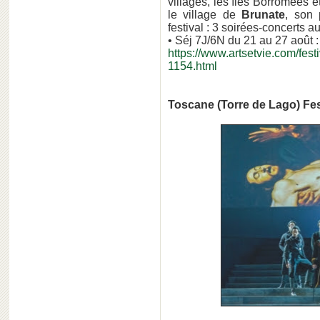
villages, les îles Borromées e
le village de
Brunate
, son
festival : 3 soirées-concerts a
• Séj 7J/6N du 21 au 27 août :
https://www.artsetvie.com/festi
1154.html
Toscane (Torre de Lago) Fes