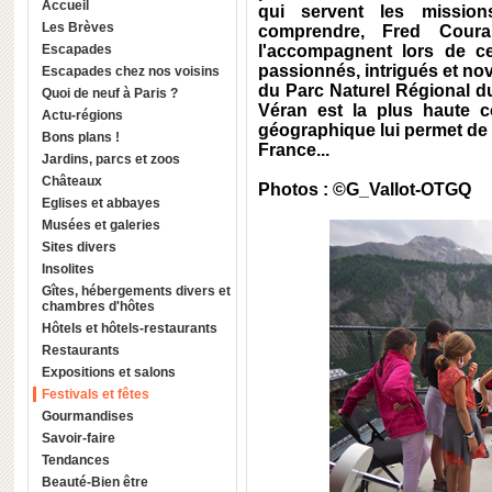
Accueil
qui servent les mission
Les Brèves
comprendre, Fred Couran
Escapades
l'accompagnent lors de c
passionnés, intrigués et no
Escapades chez nos voisins
du Parc Naturel Régional du
Quoi de neuf à Paris ?
Véran est la plus haute 
Actu-régions
géographique lui permet de r
Bons plans !
France...
Jardins, parcs et zoos
Châteaux
Photos : ©G_Vallot-OTGQ
Eglises et abbayes
Musées et galeries
Sites divers
Insolites
Gîtes, hébergements divers et
chambres d'hôtes
Hôtels et hôtels-restaurants
Restaurants
Expositions et salons
Festivals et fêtes
Gourmandises
Savoir-faire
Tendances
Beauté-Bien être