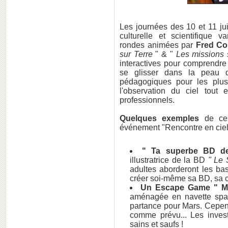
Les journées des 10 et 11 ju
culturelle et scientifique 
rondes
animées par
Fred Co
sur Terre
" & "
Les missions 
interactives pour comprendre
se glisser dans la peau d'
pédagogiques pour les plus
l'observation du ciel tout 
professionnels.
Quelques exemples
de ce 
événement "Rencontre en ciel 
" Ta superbe BD de
illustratrice de la BD
" Le 
adultes aborderont les ba
créer soi-même sa BD, sa co
Un Escape Game " Mi
aménagée en navette spat
partance pour Mars. Cepend
comme prévu... Les invest
sains et saufs !