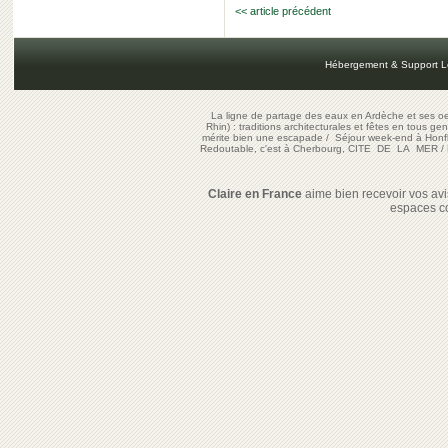
<< article précédent
Hébergement & Support L
La ligne de partage des eaux en Ardèche et ses oe
Rhin) : traditions architecturales et fêtes en tous ge
mérite bien une escapade
/
Séjour week-end à Honf
Redoutable, c'est à Cherbourg, CITE DE LA MER
/
Claire en France
aime bien recevoir vos avis
espaces c