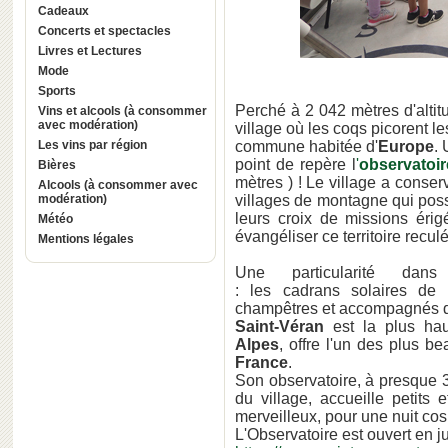
Cadeaux
Concerts et spectacles
Livres et Lectures
Mode
Sports
Perché à 2 042 mètres d'altit
Vins et alcools (à consommer
avec modération)
village où les coqs picorent l
Les vins par région
commune habitée d'
Europe
.
point de repère l
'
observatoi
Bières
mètres ) ! Le village a conser
Alcools (à consommer avec
modération)
villages de montagne qui possé
leurs croix de missions ér
Météo
évangéliser ce territoire reculé
Mentions légales
Une particularité da
: les cadrans solaires de
champêtres et accompagnés de
Saint-Véran
est la plus ha
Alpes
, offre l'un des plus b
France
.
Son observatoire, à presque 
du village, accueille petits
merveilleux, pour une nuit cos
L'Observatoire est ouvert en ju