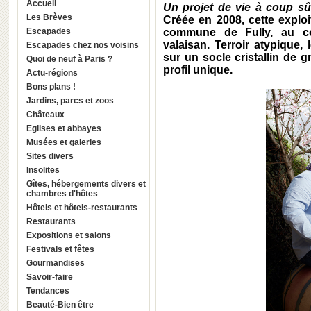
Accueil
Un projet de vie à coup s
Les Brèves
Créée en 2008, cette exploit
Escapades
commune de Fully, au c
valaisan. Terroir atypique,
Escapades chez nos voisins
sur un socle cristallin de g
Quoi de neuf à Paris ?
profil unique.
Actu-régions
Bons plans !
Jardins, parcs et zoos
Châteaux
Eglises et abbayes
Musées et galeries
Sites divers
Insolites
Gîtes, hébergements divers et
chambres d'hôtes
Hôtels et hôtels-restaurants
Restaurants
Expositions et salons
Festivals et fêtes
Gourmandises
Savoir-faire
Tendances
Beauté-Bien être