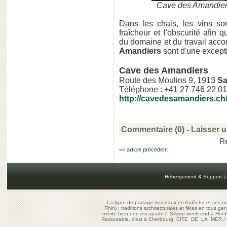
Cave des Amandiers
Dans les chais, les vins so
fraîcheur et l'obscurité afin 
du domaine et du travail accom
Amandiers
sont d'une excepti
Cave des Amandiers
Route des Moulins 9, 1913
Sa
Téléphone : +41 27 746 22 01
http://cavedesamandiers.ch
Commentaire (0) -
Laisser 
Re
<< article précédent
Hébergement & Support L
La ligne de partage des eaux en Ardèche et ses oe
Rhin) : traditions architecturales et fêtes en tous ge
mérite bien une escapade
/
Séjour week-end à Honf
Redoutable, c'est à Cherbourg, CITE DE LA MER
/