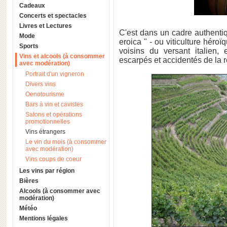
Cadeaux
Concerts et spectacles
Livres et Lectures
C'est dans un cadre authentiq
Mode
eroica " - ou viticulture héro
Sports
voisins du versant italien,
Vins et alcools (à consommer
escarpés et accidentés de la r
avec modération)
Portrait d'un vigneron
Divers vins
Oenotourisme
Bars à vin et cavistes
Salons et opérations
promotionnelles
Vins étrangers
Le vin du mois (à consommer
avec modération)
Vins coups de coeur
Les vins par région
Bières
Alcools (à consommer avec
modération)
Météo
Mentions légales