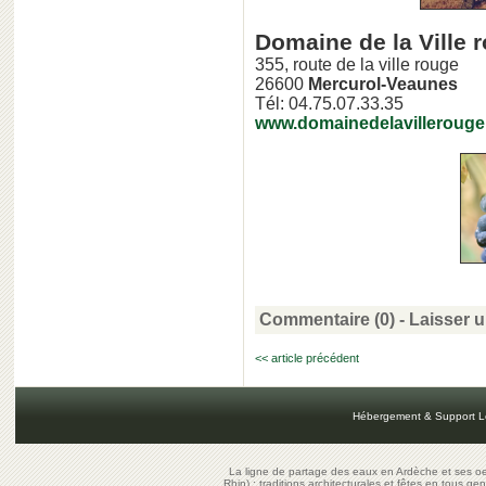
Domaine de la Ville 
355, route de la ville rouge
26600
Mercurol-Veaunes
Tél: 04.75.07.33.35
www.domainedelavillerouge.
Commentaire (0) -
Laisser 
<< article précédent
Hébergement & Support L
La ligne de partage des eaux en Ardèche et ses oe
Rhin) : traditions architecturales et fêtes en tous ge