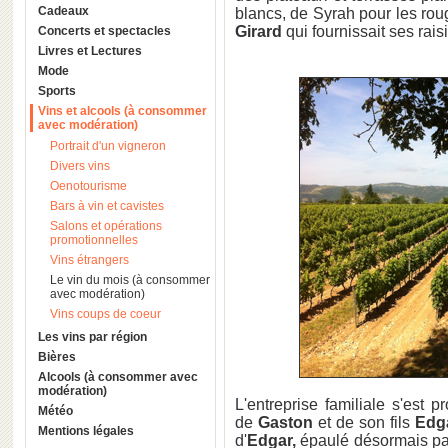
Cadeaux
blancs, de Syrah pour les ro
Girard
qui fournissait ses rais
Concerts et spectacles
Livres et Lectures
Mode
Sports
Vins et alcools (à consommer
avec modération)
Portrait d'un vigneron
Divers vins
Oenotourisme
Bars à vin et cavistes
Salons et opérations
promotionnelles
Vins étrangers
Le vin du mois (à consommer
avec modération)
Vins coups de coeur
Les vins par région
Bières
Alcools (à consommer avec
modération)
L'entreprise familiale s'est
Météo
de
Gaston
et de son fils
Edg
Mentions légales
d'
Edgar,
épaulé désormais p