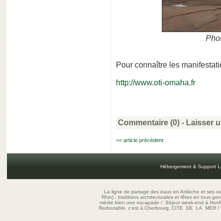
Pho
Pour connaître les manifestati
http://www.oti-omaha.fr
Commentaire (0) -
Laisser 
<< article précédent
Hébergement & Support L
La ligne de partage des eaux en Ardèche et ses oe
Rhin) : traditions architecturales et fêtes en tous ge
mérite bien une escapade
/
Séjour week-end à Honf
Redoutable, c'est à Cherbourg, CITE DE LA MER
/