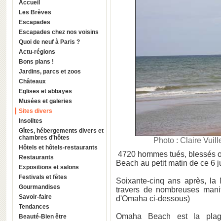
Accueil
Les Brèves
Escapades
Escapades chez nos voisins
Quoi de neuf à Paris ?
Actu-régions
Bons plans !
Jardins, parcs et zoos
Châteaux
Eglises et abbayes
Musées et galeries
Sites divers
Insolites
Gîtes, hébergements divers et
chambres d'hôtes
Photo : Claire Vuill
Hôtels et hôtels-restaurants
4720 hommes tués, blessés o
Restaurants
Beach au petit matin de ce 6 j
Expositions et salons
Festivals et fêtes
Soixante-cinq ans après, la 
Gourmandises
travers de nombreuses manife
Savoir-faire
d'Omaha ci-dessous)
Tendances
Omaha Beach est la pla
Beauté-Bien être