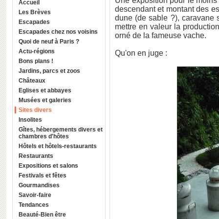
Une exposition pour le moins o
Accueil
descendant et montant des esc
Les Brèves
dune (de sable ?), caravane su
Escapades
mettre en valeur la production
Escapades chez nos voisins
orné de la fameuse vache.
Quoi de neuf à Paris ?
Actu-régions
Qu'on en juge :
Bons plans !
Jardins, parcs et zoos
Châteaux
Eglises et abbayes
Musées et galeries
Sites divers
Insolites
Gîtes, hébergements divers et
chambres d'hôtes
Hôtels et hôtels-restaurants
Restaurants
Expositions et salons
Festivals et fêtes
Gourmandises
Savoir-faire
Tendances
Beauté-Bien être