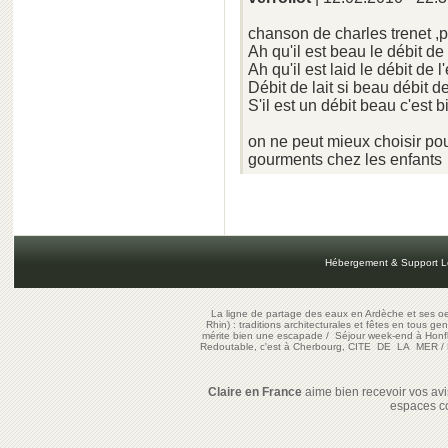
chanson de charles trenet ,p
Ah qu'il est beau le débit de 
Ah qu'il est laid le débit de l
Débit de lait si beau débit de
S'il est un débit beau c'est b
on ne peut mieux choisir pour
gourments chez les enfants
Hébergement & Support L
La ligne de partage des eaux en Ardèche et ses oe
Rhin) : traditions architecturales et fêtes en tous ge
mérite bien une escapade
/
Séjour week-end à Honf
Redoutable, c'est à Cherbourg, CITE DE LA MER
/
Claire en France
aime bien recevoir vos avis
espaces c