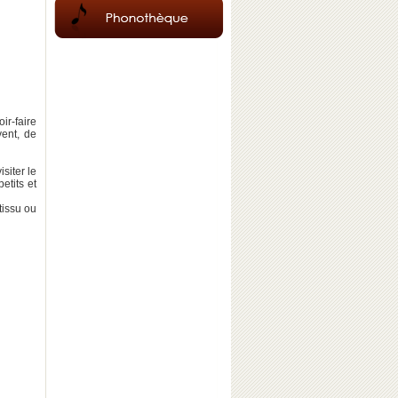
ir-faire
vent, de
siter le
etits et
tissu ou