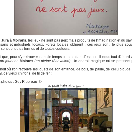
e
Jura
à
Moirans
, les jeux ne sont pas jeux mais produits de l'imagination et du savo
isans et industriels locaux. Forêts locales obligent : ces jeux sont, le plus sou
ls sont de toutes formes et de toutes couleurs.
t que, pour s'y retrouver, dans le temps comme dans l'espace, il nous faut d'abord vi
du jouet
de
Moirans
(en pleine rénovation)
. Un endroit magique où se pressent p
..
oit où l'on retrouve les jouets de son enfance, de bois, de paille, de celluloïd, de 
, de vieux chiffons, de fil de fer :
t photos : Guy Riboreau ©
le petit train et sa gare