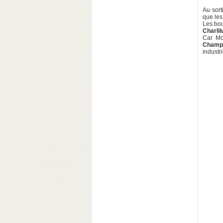
Au sort
que le
Les bou
Charlil
Car Mo
Champ
industri