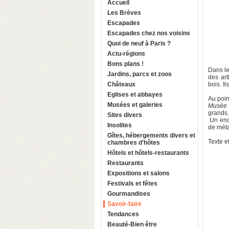
Accueil
Les Brèves
Escapades
Escapades chez nos voisins
Quoi de neuf à Paris ?
Actu-régions
Bons plans !
Dans l
Jardins, parcs et zoos
des art
Châteaux
bois. I
Eglises et abbayes
Au poin
Musées et galeries
Musée 
grands.
Sites divers
Un endr
Insolites
de métal
Gîtes, hébergements divers et
Texte e
chambres d'hôtes
Hôtels et hôtels-restaurants
Restaurants
Expositions et salons
Festivals et fêtes
Gourmandises
Savoir-faire
Tendances
Beauté-Bien être