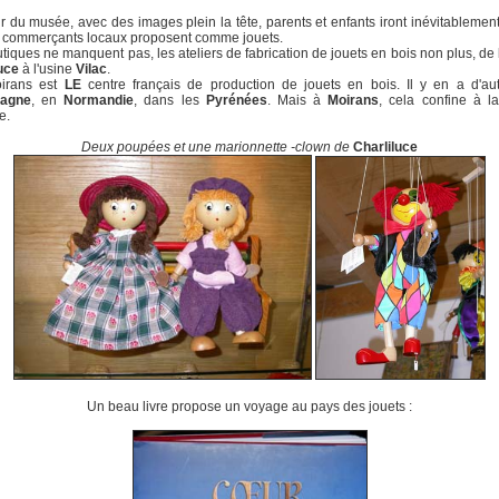
ir du musée, avec des images plein la tête, parents et enfants iront inévitablement
s commerçants locaux proposent comme jouets.
tiques ne manquent pas, les ateliers de fabrication de jouets en bois non plus, de l
uce
à l'usine
Vilac
.
irans est
LE
centre français de production de jouets en bois. Il y en a d'aut
agne
, en
Normandie
, dans les
Pyrénées
. Mais à
Moirans
, cela confine à l
e.
Deux poupées et une marionnette -clown de
Charliluce
Un beau livre propose un voyage au pays des jouets :