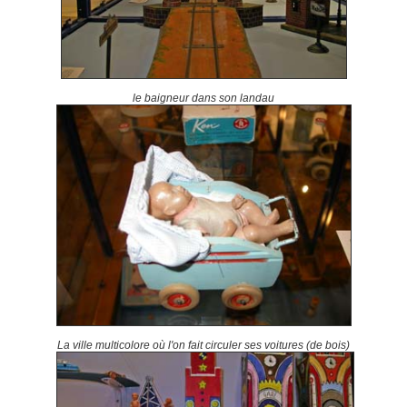
le baigneur dans son landau
La ville multicolore
où l'on fait circuler ses voitures (de bois)