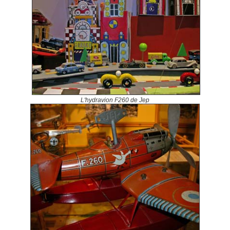
L'hydravion F260 de Jep