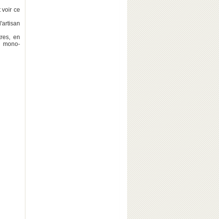
 voir ce
'artisan
res, en
a mono-