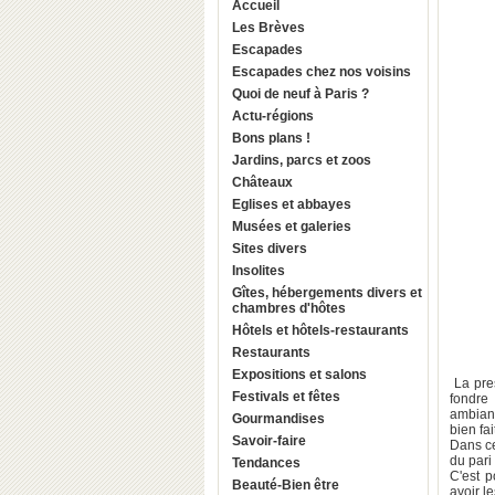
Accueil
Les Brèves
Escapades
Escapades chez nos voisins
Quoi de neuf à Paris ?
Actu-régions
Bons plans !
Jardins, parcs et zoos
Châteaux
Eglises et abbayes
Musées et galeries
Sites divers
Insolites
Gîtes, hébergements divers et
chambres d'hôtes
Hôtels et hôtels-restaurants
Restaurants
Expositions et salons
La pres
Festivals et fêtes
fondre
ambiant
Gourmandises
bien fai
Savoir-faire
Dans ce
du pari
Tendances
C'est p
Beauté-Bien être
avoir le