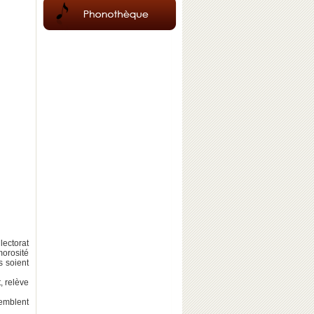
lectorat
orosité
s soient
, relève
semblent