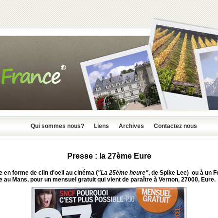
Qui sommes nous?
Liens
Archives
Contactez nous
Presse : la 27ème Eure
tre en forme de clin d'oeil au cinéma (
"La 25ème heure"
, de
Spike Lee
) ou à un
F
re au Mans
, pour un mensuel gratuit qui vient de paraître à
Vernon
, 27000,
Eure
.