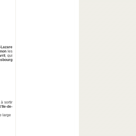
-Lazare
rnon
les
vril
, qui
nsbourg
à sortir
d'
Ile-de-
e large