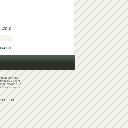
/11/2010
uivant >>
ersheim (Haut-
t séjour, Tours
in nucléaire : Le
r
/
Savoir-faire et
ontact et les