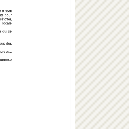
st sorti
its pour
toffer,
 locale
ce qui se
oup dur,
prévu...
 suppose