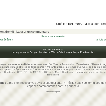
Créé le : 15/11/2010 - Mise à jour : 15
ntaire (0) -
Laisser un commentaire
Retour au sommaire
le précédent
article s
© Claire en France
Hébergement & Support Le plus du Web
-
Création graphique Pratikmedia
-
artage des eaux en Ardèche et ses oeuvres d'art
Vins de Montlouis
/
L'Eco-Musée d'Alsace à Ung
ons architecturales et fêtes en tous genres
/
Vibrante Bilbao
/
Le temps d'un week-end ou d'un cour
e escapade
/
Séjour week-end à Honfleur
/
Truffe au vent en Pays Cathare
/
Visite d'un sous-mar
est à Cherbourg, CITE DE LA MER
/
La Cité de la Mer à Cherbourg : pour apprendre et se diverti
faire-savoir
rance
aime bien recevoir vos avis et suggestions. N' hésitez pas ! Le formulaire de c
espaces commentaires sont là pour cela
Mentions légales