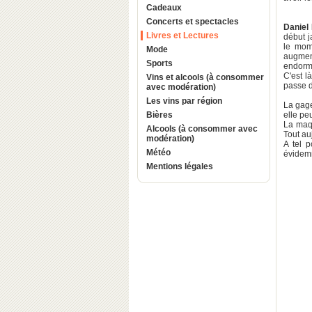
Cadeaux
Concerts et spectacles
Daniel
Livres et Lectures
début j
le mom
Mode
augmen
Sports
endormie
C'est là
Vins et alcools (à consommer
passe d
avec modération)
Les vins par région
La gage
Bières
elle pe
La maqu
Alcools (à consommer avec
Tout au
modération)
A tel p
Météo
évidem
Mentions légales