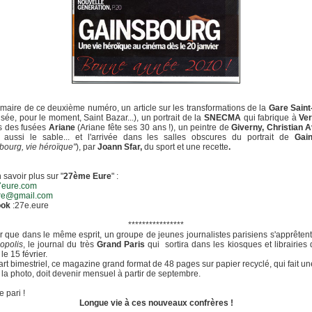
aire de ce deuxième numéro, un article sur les transformations de la
Gare Saint
isée, pour le moment, Saint Bazar...), un portrait de la
SNECMA
qui fabrique à
Ve
s des fusées
Ariane
(Ariane fête ses 30 ans !), un peintre de
Giverny, Christian A
e aussi le sable... et l'arrivée dans les salles obscures du portrait de
Gai
bourg, vie héroïque"
), par
Joann Sfar,
du sport et une recette
.
 savoir plus sur "
27ème Eure
" :
eure.com
re@gmail.com
ook
:27e.eure
****************
 que dans le même esprit, un groupe de jeunes journalistes parisiens s'apprêtent 
opolis
, le journal du très
Grand Paris
qui sortira dans les kiosques et librairies 
le 15 février.
rt bimestriel, ce magazine grand format de 48 pages sur papier recyclé, qui fait un
 la photo, doit devenir mensuel à partir de septembre.
e pari !
Longue vie à ces nouveaux confrères !