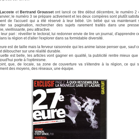
 Lacoste
et
Bertrand Grousset
ont lancé ce titre début décembre, le numéro 2 e
anvier; le numéro 3 se prépare activement et les deux compères sont plutôt satisfa
ent de l'accueil qui a été réservé à leur bébé. Un bébé qui va maintenant s'é
ter sa pagination, rechercher des sujets rarement traités dans une presse
, vieillissante, peu attractive.
 leur pari : réveiller le lectorat, lui redonner envie de lire un journal, d'apprendre 
ans la région et d'aller l'explorer dans sa formidable diversité.
ure est de taille mais la ferveur raisonnée qui les anime laisse penser que, sauf c
ut déboucher sur une réalité durable.
ette est belle, les articles vont gagner en qualité, la publicité rentre mieux que 
joud'hui porte à l'optimisme.
oint, que, de locale, sa zone de couverture va s'étendre à la région, ce qui
ment des moyens, des réseaux, une équipe.