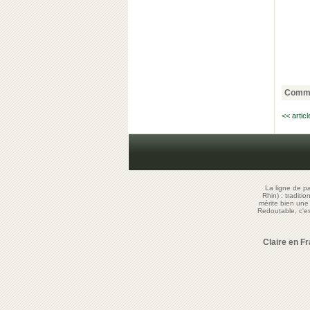
Comme
<< artic
La ligne de p
Rhin) : traditi
mérite bien un
Redoutable, c'
Claire en F