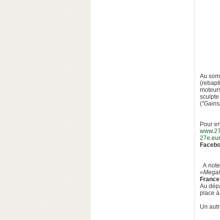
Au somm
(rebapt
moteur
sculpt
(
"Gains
Pour en
www.27
27e.eu
Faceb
A noter
«Megal
France
Au dépa
place à
Un autr