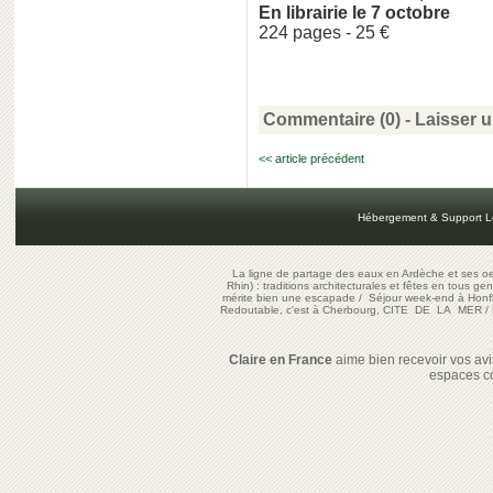
En librairie le 7 octobre
224 pages - 25 €
Commentaire (0) -
Laisser 
<< article précédent
Hébergement & Support L
La ligne de partage des eaux en Ardèche et ses oe
Rhin) : traditions architecturales et fêtes en tous ge
mérite bien une escapade
/
Séjour week-end à Honf
Redoutable, c'est à Cherbourg, CITE DE LA MER
/
Claire en France
aime bien recevoir vos avis
espaces c