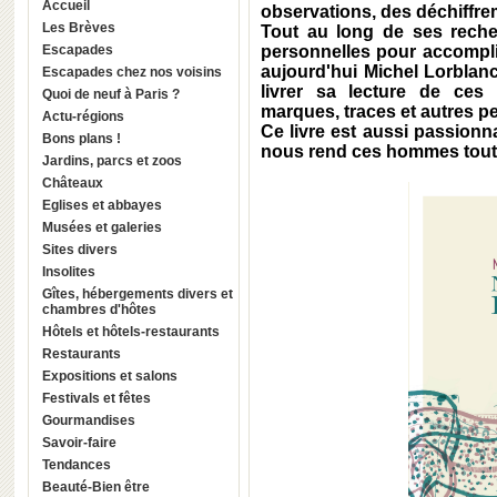
Accueil
observations, des déchiffre
Les Brèves
Tout au long de ses recherc
Escapades
personnelles pour accomplir 
aujourd'hui Michel Lorblanc
Escapades chez nos voisins
livrer sa lecture de ces
Quoi de neuf à Paris ?
marques, traces et autres pe
Actu-régions
Ce livre est aussi passionn
Bons plans !
nous rend ces hommes tout
Jardins, parcs et zoos
Châteaux
Eglises et abbayes
Musées et galeries
Sites divers
Insolites
Gîtes, hébergements divers et
chambres d'hôtes
Hôtels et hôtels-restaurants
Restaurants
Expositions et salons
Festivals et fêtes
Gourmandises
Savoir-faire
Tendances
Beauté-Bien être