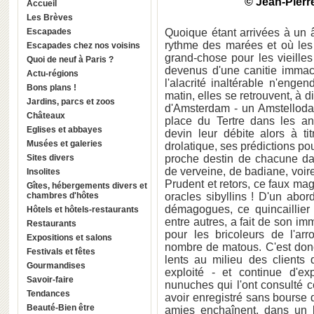
© Jean-Pierr
Accueil
Les Brèves
Escapades
Quoique étant arrivées à un â
rythme des marées et où les 
Escapades chez nos voisins
grand-chose pour les vieill
Quoi de neuf à Paris ?
devenus d'une canitie immacu
Actu-régions
l'alacrité inaltérable n'eng
Bons plans !
matin, elles se retrouvent, à 
Jardins, parcs et zoos
d'Amsterdam - un Amstellodam
Châteaux
place du Tertre dans les an
Eglises et abbayes
devin leur débite alors à t
Musées et galeries
drolatique, ses prédictions pou
Sites divers
proche destin de chacune da
de verveine, de badiane, voire 
Insolites
Prudent et retors, ce faux mag
Gîtes, hébergements divers et
chambres d'hôtes
oracles sibyllins ! D'un abo
démagogues, ce quincaillier 
Hôtels et hôtels-restaurants
entre autres, a fait de son 
Restaurants
pour les bricoleurs de l'ar
Expositions et salons
nombre de matous. C'est don
Festivals et fêtes
lents au milieu des clients 
Gourmandises
exploité - et continue d'exp
Savoir-faire
nunuches qui l'ont consulté ce 
Tendances
avoir enregistré sans bourse 
Beauté-Bien être
amies enchaînent, dans un be