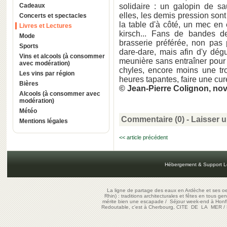
Cadeaux
solidaire : un galopin de sa
elles, les demis pression sont 
Concerts et spectacles
la table d'à côté, un mec en 
Livres et Lectures
kirsch... Fans de bandes de
Mode
brasserie préférée, non pas 
Sports
dare-dare, mais afin d'y dég
Vins et alcools (à consommer
meunière sans entraîner pour
avec modération)
chyles, encore moins une tro
Les vins par région
heures tapantes, faire une cur
Bières
© Jean-Pierre Colignon, no
Alcools (à consommer avec
modération)
Météo
Commentaire (0) -
Laisser 
Mentions légales
<< article précédent
Hébergement & Support L
La ligne de partage des eaux en Ardèche et ses oe
Rhin) : traditions architecturales et fêtes en tous ge
mérite bien une escapade
/
Séjour week-end à Honf
Redoutable, c'est à Cherbourg, CITE DE LA MER
/