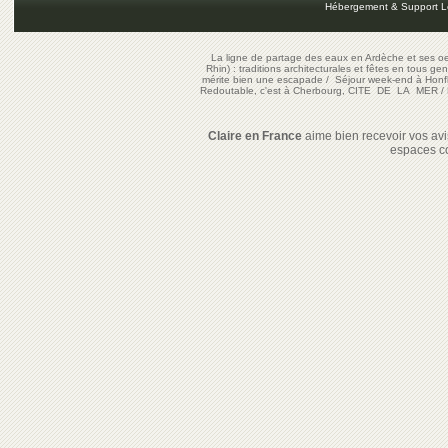
Hébergement & Support L
La ligne de partage des eaux en Ardèche et ses oe
Rhin) : traditions architecturales et fêtes en tous ge
mérite bien une escapade
/
Séjour week-end à Honf
Redoutable, c'est à Cherbourg, CITE DE LA MER
/
Claire en France
aime bien recevoir vos avis
espaces c