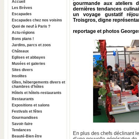
Accueil
gourmande aux ateliers d
Les Brèves
dernières tendances culinai
Escapades
un voyage gustatif réjou
Troisgros, digne représentan
Escapades chez nos voisins
Quoi de neuf à Paris ?
reportage et photos Georg
Actu-régions
Bons plans !
Jardins, parcs et zoos
Châteaux
Eglises et abbayes
Musées et galeries
Sites divers
Insolites
Gîtes, hébergements divers et
chambres d'hôtes
Hôtels et hôtels-restaurants
Restaurants
Expositions et salons
Festivals et fêtes
Gourmandises
Savoir-faire
Tendances
En plus des chefs déclinant le
Beauté-Bien être
d'une nouvelle génération de 