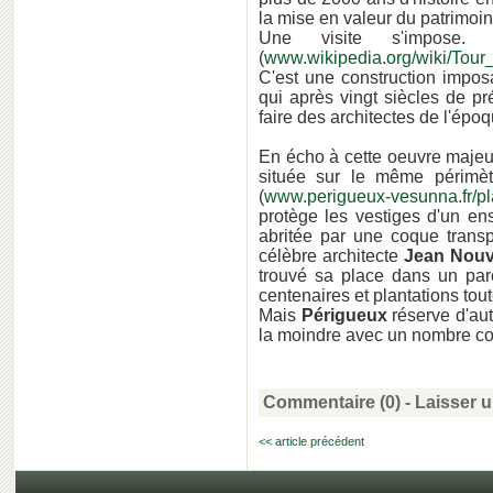
la mise en valeur du patrimoin
Une visite s'impos
(
www.wikipedia.org/wiki/Tou
C'est une construction impo
qui après vingt siècles de p
faire des architectes de l'époq
En écho à cette oeuvre majeu
située sur le même périmèt
(
www.perigueux-vesunna.fr/pl
protège les vestiges d'un en
abritée par une coque transpa
célèbre architecte
Jean Nouv
trouvé sa place dans un par
centenaires et plantations tout
Mais
Périgueux
réserve d'aut
la moindre avec un nombre co
Commentaire (0) -
Laisser 
<< article précédent