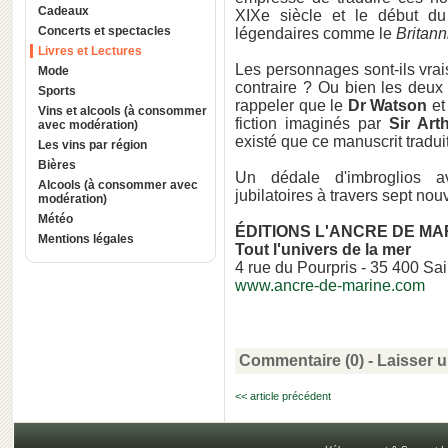
Cadeaux
XIXe siècle et le début d
Concerts et spectacles
légendaires comme le
Britann
Livres et Lectures
Les personnages sont-ils vrai
Mode
contraire ? Ou bien les deux
Sports
rappeler que le
Dr Watson
et
Vins et alcools (à consommer
fiction imaginés par
Sir Ar
avec modération)
existé que ce manuscrit traduit
Les vins par région
Bières
Un dédale d'imbroglios a
Alcools (à consommer avec
jubilatoires à travers sept nou
modération)
Météo
ÉDITIONS L'ANCRE DE MA
Mentions légales
Tout l'univers de la mer
4 rue du Pourpris - 35 400 Sa
www.ancre-de-marine.com
Commentaire (0) -
Laisser 
<< article précédent