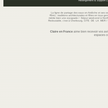
Hébergement & Support L
La ligne de partage des eaux en Ardèche et ses oe
Rhin) : traditions architecturales et fêtes en tous ge
mérite bien une escapade
/
Séjour week-end à Honf
Redoutable, c'est à Cherbourg, CITE DE LA MER
/
Claire en France
aime bien recevoir vos avis
espaces c