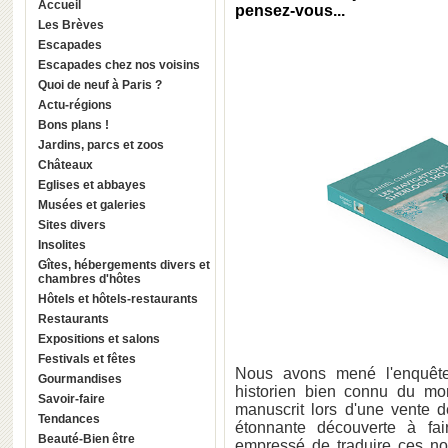
Accueil
pensez-vous...
Les Brèves
Escapades
Escapades chez nos voisins
Quoi de neuf à Paris ?
Actu-régions
Bons plans !
Jardins, parcs et zoos
Châteaux
Eglises et abbayes
Musées et galeries
Sites divers
Insolites
Gîtes, hébergements divers et
chambres d'hôtes
Hôtels et hôtels-restaurants
Restaurants
Expositions et salons
Festivals et fêtes
Nous avons mené l'enquêt
Gourmandises
historien bien connu du mon
Savoir-faire
manuscrit lors d'une vente 
Tendances
étonnante découverte à fair
Beauté-Bien être
empressé de traduire ces nou