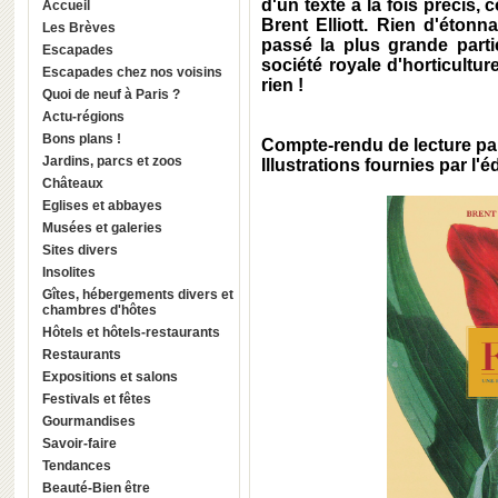
d'un texte à la fois précis,
Accueil
Brent Elliott. Rien d'éton
Les Brèves
passé la plus grande parti
Escapades
société royale d'horticultur
Escapades chez nos voisins
rien !
Quoi de neuf à Paris ?
Actu-régions
Bons plans !
Compte-rendu de lecture p
Jardins, parcs et zoos
Illustrations fournies par l'é
Châteaux
Eglises et abbayes
Musées et galeries
Sites divers
Insolites
Gîtes, hébergements divers et
chambres d'hôtes
Hôtels et hôtels-restaurants
Restaurants
Expositions et salons
Festivals et fêtes
Gourmandises
Savoir-faire
Tendances
Beauté-Bien être