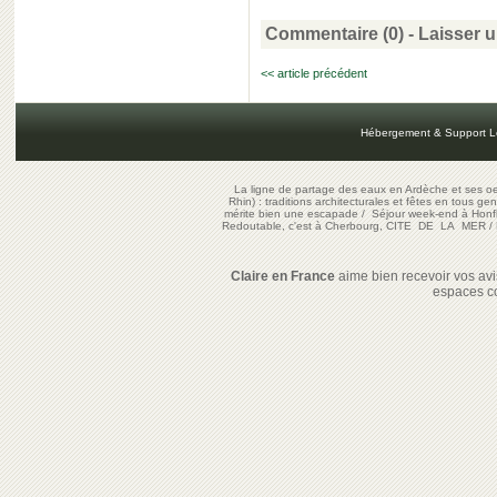
Commentaire (0) -
Laisser 
<< article précédent
Hébergement & Support L
La ligne de partage des eaux en Ardèche et ses oe
Rhin) : traditions architecturales et fêtes en tous ge
mérite bien une escapade
/
Séjour week-end à Honf
Redoutable, c'est à Cherbourg, CITE DE LA MER
/
Claire en France
aime bien recevoir vos avis
espaces c