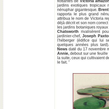
flottantes de
Victoria amazo
jardins exotiques tropicaux
nénuphar gigantesque.
Brent
rapporta le plus grand nén
attribua le nom de Victoria re
déjà décrit et son nom correc
les jardins botaniques royaux
Chatsworth
rivalisèrent pour
jardinier-chef,
Joseph Paxto
l'héberger (édifice qui lui
quelques années plus tard)
News
daté du 17 novembre mon
Annie,
debout sur une feuille 
la suite, ceux qui cultivaient 
le fait. "