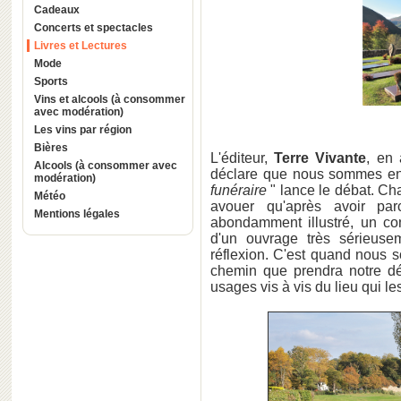
Cadeaux
Concerts et spectacles
Livres et Lectures
Mode
Sports
Vins et alcools (à consommer
avec modération)
Les vins par région
Bières
L'éditeur,
Terre Vivante
, en 
Alcools (à consommer avec
déclare que nous sommes en
modération)
funéraire
" lance le débat. Ch
Météo
avouer qu'après avoir pa
Mentions légales
abondamment illustré, un c
d'un ouvrage très sérieuse
réflexion. C'est quand nous
chemin que prendra notre dép
usages vis à vis du lieu qui les