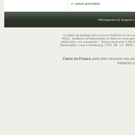
<< article précédent
Hébergement & Support L
La ligne de partage des eaux en Ardèche et ses oe
Rhin) : traditions architecturales et fêtes en tous ge
mérite bien une escapade
/
Séjour week-end à Honf
Redoutable, c'est à Cherbourg, CITE DE LA MER
/
Claire en France
aime bien recevoir vos avis
espaces c