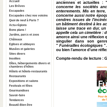
Accueil
anciennes et actuelles :
Les Brèves
concerne les sociétés anc
Escapades
enterrements. Mis en terre,
concerne aussi notre époqu
Escapades chez nos voisins
cendres issues de l'inciné
Quoi de neuf à Paris ?
un bâtiment destiné à les ac
Actu-régions
laisse une trace en dur, un 
Bons plans !
appelle cela un cimetière : d
Jardins, parcs et zoos
amorce ainsi une réflexion q
Châteaux
singulier dans son genre
Eglises et abbayes
"
Funérailles écologiques
".
Musées et galeries
ou bien l'amorce d'une réfle
Sites divers
Compte-rendu de lecture :
G
Insolites
Gîtes, hébergements divers et
chambres d'hôtes
Hôtels et hôtels-restaurants
Restaurants
Expositions et salons
Festivals et fêtes
Gourmandises
Savoir-faire
Tendances
Beauté-Bien être