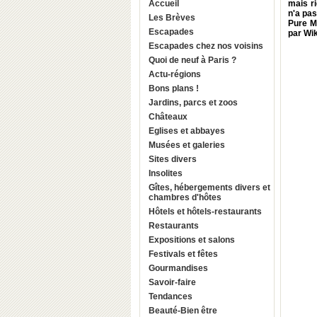
Accueil
mais ri
n'a pa
Les Brèves
Pure Ma
Escapades
par Wik
Escapades chez nos voisins
Quoi de neuf à Paris ?
Actu-régions
Bons plans !
Jardins, parcs et zoos
Châteaux
Eglises et abbayes
Musées et galeries
Sites divers
Insolites
Gîtes, hébergements divers et
chambres d'hôtes
Hôtels et hôtels-restaurants
Restaurants
Expositions et salons
Festivals et fêtes
Gourmandises
Savoir-faire
Tendances
Beauté-Bien être