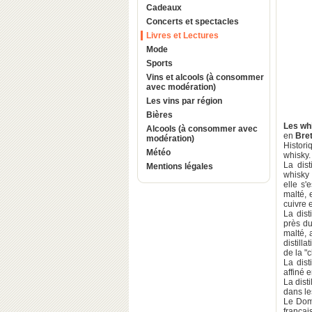
Cadeaux
Concerts et spectacles
Livres et Lectures
Mode
Sports
Vins et alcools (à consommer
avec modération)
Les vins par région
Bières
Les wh
Alcools (à consommer avec
en
Bre
modération)
Histori
Météo
whisky. 
La dist
Mentions légales
whisky 
elle s
malté, 
cuivre 
La dist
près du
malté, 
distill
de la "
La dist
affiné 
La disti
dans l
Le Doma
françai