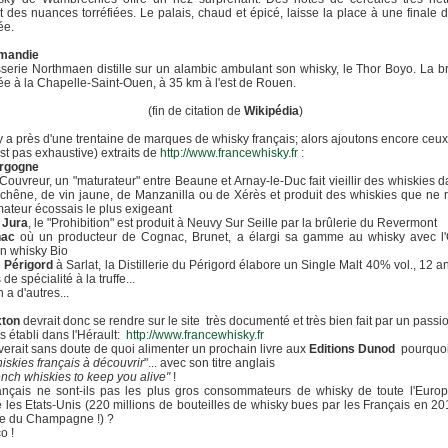
t des nuances torréfiées. Le palais, chaud et épicé, laisse la place à une finale 
ée.
mandie
serie Northmaen distille sur un alambic ambulant son whisky, le Thor Boyo. La b
uée à la Chapelle-Saint-Ouen, à 35 km à l'est de Rouen.
(fin de citation de
Wikipédia
)
 y a près d'une trentaine de marques de whisky français; alors ajoutons encore ceux-
'est pas exhaustive) extraits de
http://www.francewhisky.fr
:
rgogne
Couvreur, un "maturateur" entre Beaune et Arnay-le-Duc fait vieillir des whiskies 
 chêne, de vin jaune, de Manzanilla ou de Xérès et produit des whiskies que ne r
mateur écossais le plus exigeant
e
Jura
, le "Prohibition" est produit à Neuvy Sur Seille par la brûlerie du Revermont
nac
où un producteur de Cognac, Brunet, a élargi sa gamme au whisky avec l'
 un whisky Bio
e
Périgord
à Sarlat, la Distillerie du Périgord élabore un Single Malt 40% vol., 12 a
 de spécialité à la truffe...
en a d'autres...
xton
devrait donc se rendre sur le site très documenté et très bien fait par un pass
s établi dans l'Hérault:
http://www.francewhisky.fr
ouverait sans doute de quoi alimenter un prochain livre aux
Editions Dunod
pourquoi
iskies français à découvrir
"... avec son titre anglais
ench whiskies to keep you alive"
!
nçais ne sont-ils pas les plus gros consommateurs de whisky de toute l'Europ
e les Etats-Unis (220 millions de bouteilles de whisky bues par les Français en 20
ue du Champagne !) ?
o !