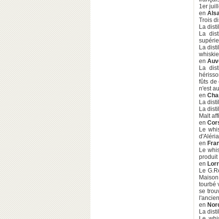
1er juil
en
Als
Trois d
La dist
La dis
supérie
La dist
whiskie
en
Auv
La dist
hérisso
fûts de
n'est a
en
Cha
La dist
La dist
Malt aff
en
Cor
Le whis
d'Aléria
en
Fra
Le whis
produit
en
Lorr
Le G.Ro
Maison 
tourbé 
se trou
l'ancie
en
Nor
La dist
Le whi