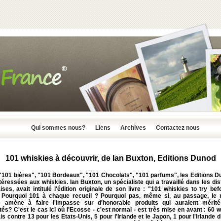
Qui sommes nous?
Liens
Archives
Contactez nous
101 whiskies à découvrir, de Ian Buxton, Editions Dunod
"101 bières", "101 Bordeaux", "101 Chocolats", "101 parfums", les Editions D
téressées aux whiskies. Ian Buxton, un spécialiste qui a travaillé dans les dist
ses, avait intitulé l'édition originale de son livre : "101 whiskies to try be
. Pourquoi 101 à chaque recueil ? Pourquoi pas, même si, au passage, le
 amène à faire l'impasse sur d'honorable produits qui auraient mérité
és? C'est le cas ici où l'Ecosse - c'est normal - est très mise en avant : 60 
s contre 13 pour les Etats-Unis, 5 pour l'Irlande et le Japon, 1 pour l'Irlande 