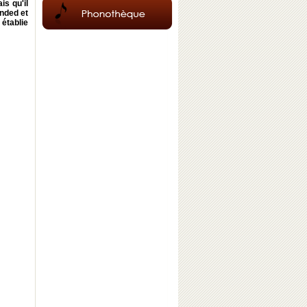
is qu'il
nded et
 établie