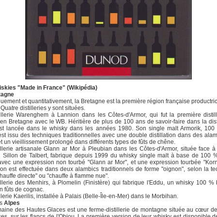
iskies "Made in France" (Wikipédia)
tagne
quement et quantitativement, la Bretagne est la première région française productri
Quatre distilleries y sont situées.
illerie Warenghem à Lannion dans les Côtes-d'Armor, qui fut la première distil
en Bretagne avec le WB. Héritière de plus de 100 ans de savoir-faire dans la disti
'est lancée dans le whisky dans les années 1980. Son single malt Armorik, 100
est issu des techniques traditionnelles avec une double distillation dans des ala
et un vieillissement prolongé dans différents types de fûts de chêne.
illerie artisanale Glann ar Mor à Pleubian dans les Côtes-d'Armor, située face à
 Sillon de Talbert, fabrique depuis 1999 du whisky single malt à base de 100 
avec une expression non tourbé "Glann ar Mor", et une expression tourbée "Kor
ation est effectuée dans deux alambics traditionnels de forme "oignon", selon la t
chauffe directe" ou "chauffe à flamme nue".
illerie des Menhirs, à Plomelin (Finistère) qui fabrique l'Eddu, un whisky 100 % 
en fûts de cognac.
llerie Kaerilis, installée à Palais (Belle-Île-en-Mer) dans le Morbihan.
es
Alpes
ine des Hautes Glaces est une ferme-distillerie de montagne située au cœur d
ses, sur les flancs de l'Obiou. La première version de leur whisky est disponible d