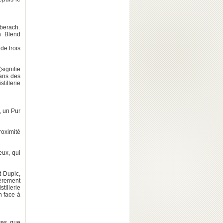
Uberach.
n Blend
de trois
signifie
dans des
tillerie
, un Pur
roximité
eux, qui
t-Dupic,
gèrement
tillerie
n face à
tes que