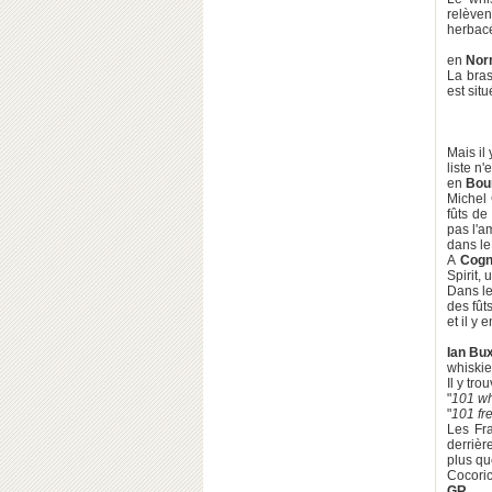
relèven
herbac
en
Nor
La bras
est sit
Mais il
liste n
en
Bou
Michel 
fûts de
pas l'a
dans l
A
Cog
Spirit,
Dans l
des fûts
et il y 
Ian Bu
whiskie
Il y tr
"
101 wh
"
101 fr
Les Fra
derrièr
plus q
Cocoric
GR