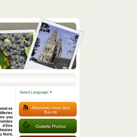
Select Language
▼
unod se
illeries
fore you
 nombre
 d'être
whiskies
du Nord,