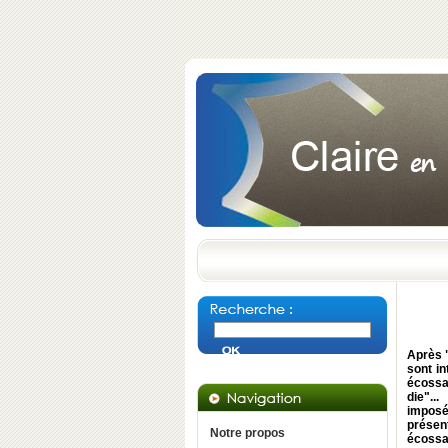
Après 
sont in
écossai
die"..
imposé
présent
Notre propos
écossai