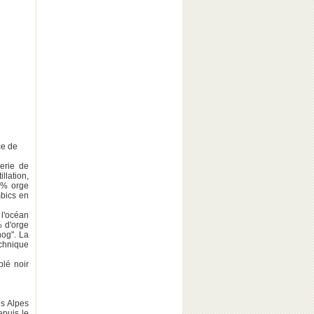
ce de
lerie de
llation,
 % orge
mbics en
 l'océan
% d'orge
nog". La
echnique
blé noir
es Alpes
epuis le