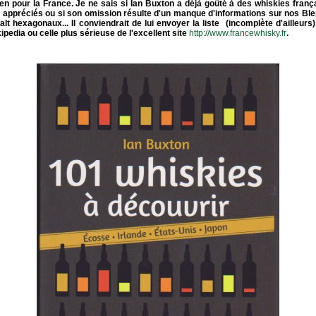
en pour la France. Je ne sais si Ian Buxton a déjà goûté à des whiskies frança
s appréciés ou si son omission résulte d'un manque d'informations sur nos Ble
lt hexagonaux... Il conviendrait de lui envoyer la liste (incomplète d'ailleurs)
ipedia ou celle plus sérieuse de l'excellent site
http://www.francewhisky.fr
.