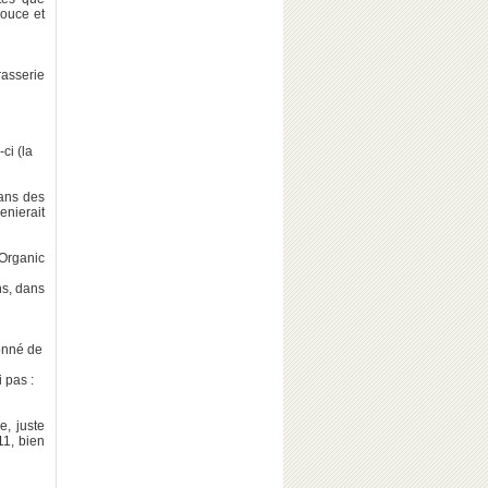
douce et
rasserie
ci (la
dans des
enierait
Organic
ns, dans
ionné de
 pas :
e, juste
11, bien