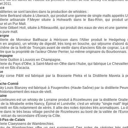
let 2011.
ace
istilleries se sont lancées dans la production de whiskies :
illerie Bertrand située à Uberach, qui produit une gamme de single malts appelés 
tillerie artisanale F.Meyer située à Hohwarth dans le Bas-Rhin, qui produit u
ur et un Pur Malt.
illerie Gilbert Holl, située à Ribeauvillé, qui produit des eaux de vies et une gamme 
s pure malt.
ergne
illerie de Monsieur Balthazar à Hérisson dans l'Allier produit le Hedgehog (
n en anglais), un whisky de digestif, très long en bouche, qui séjourne d'abord 
 chêne de la forêt de Tronçais avant de vieillir dans d'anciens fûts de cognac. La dis
utre que la propriété de l'acteur Olivier Perrier, lui-même originaire du Bourbonnais.
mpagne
illerie Guillon à Louvois en Champagne.
illerie du Pays d'Othe, à Saint-Mard-en-Othe dans l'Aube, qui fabrique Le Chevailler
iné en fûts d'acacia.
se
ky corse P&M est fabriqué par la Brasserie Pietra et la Distillerie Mavela à p
.
nche-Comté
ky Louis Blanzey est fabriqué à Fougerolles (Haute-Saône) par la distillerie Peur
 historiquement des eaux-de-vie8.
aine
zelieures est un whisky de Lorraine produit à Rozelieures par la distillerie Gralle
de la Mirabelle entre Nancy, Épinal et Lunéville; c'est un whisky "single malt" lé
vieilli en fûts notamment de xérès. Il allie des notes épicées très aromatiques. La dis
ve dans le très beau village perché de Rozelieures au bord de la vallée de l'Euro
n volcan du secondaire d'Essey-la-Côte.
d-Pas-de-Calais
illerie Claeyssens de Wambrechies.
sky de Wambrechies offre un nez surprenant. Des notes de céréales très net