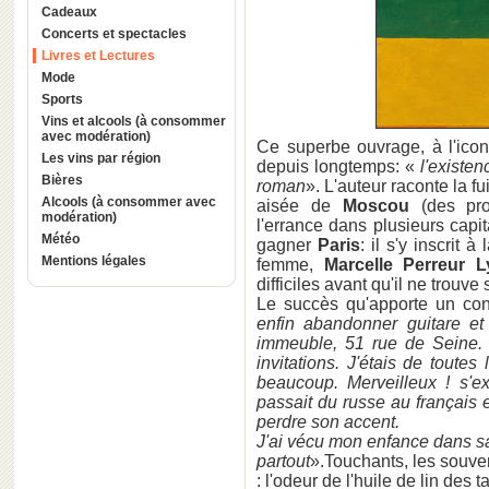
Cadeaux
Concerts et spectacles
Livres et Lectures
Mode
Sports
Vins et alcools (à consommer
avec modération)
Ce superbe ouvrage, à l'icono
Les vins par région
depuis longtemps: «
l'existe
Bières
roman
». L'auteur raconte la f
Alcools (à consommer avec
aisée de
Moscou
(des prop
modération)
l'errance dans plusieurs capit
Météo
gagner
Paris
: il s'y inscrit
Mentions légales
femme,
Marcelle Perreur 
difficiles avant qu'il ne trouve 
Le succès qu'apporte un con
enfin abandonner guitare e
immeuble, 51 rue de Seine. D
invitations. J'étais de toutes 
beaucoup. Merveilleux ! s'ex
passait du russe au français et
perdre son accent.
J'ai vécu mon enfance dans s
partout
».Touchants, les souve
: l'odeur de l'huile de lin des