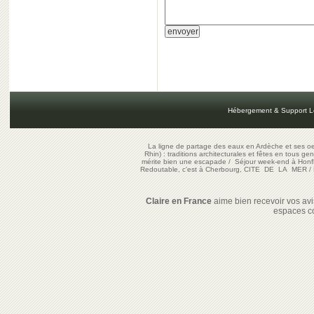
Hébergement & Support L
La ligne de partage des eaux en Ardèche et ses oe
Rhin) : traditions architecturales et fêtes en tous ge
mérite bien une escapade
/
Séjour week-end à Honf
Redoutable, c'est à Cherbourg, CITE DE LA MER
/
Claire en France
aime bien recevoir vos avis
espaces c