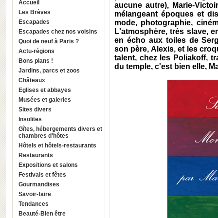
Accueil
aucune autre), Marie-Victoi
Les Brèves
mélangeant époques et disc
Escapades
mode, photographie, cinéma
L'atmosphère, très slave, 
Escapades chez nos voisins
en écho aux toiles de Serg
Quoi de neuf à Paris ?
son père, Alexis, et les croq
Actu-régions
talent, chez les Poliakoff, 
Bons plans !
du temple, c'est bien elle, Ma
Jardins, parcs et zoos
Châteaux
Eglises et abbayes
Musées et galeries
Sites divers
Insolites
Gîtes, hébergements divers et
chambres d'hôtes
Hôtels et hôtels-restaurants
Restaurants
Expositions et salons
Festivals et fêtes
Gourmandises
Savoir-faire
Tendances
Beauté-Bien être