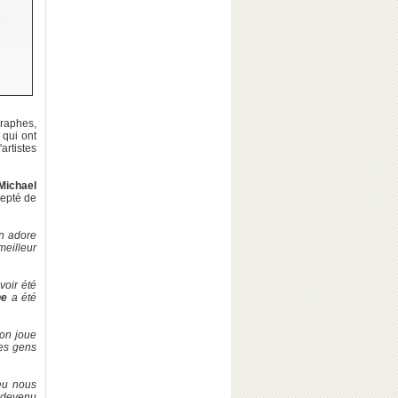
raphes,
 qui ont
artistes
Michael
cepté de
On adore
meilleur
oir été
ne
a été
'on joue
les gens
ieu nous
t devenu