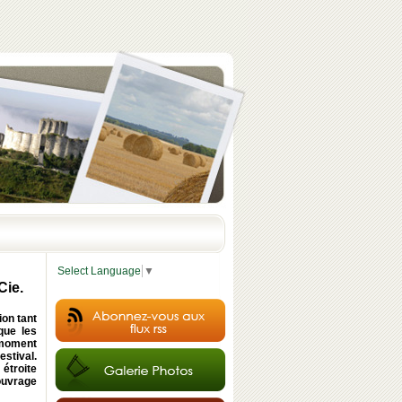
Select Language
▼
Cie.
ion tant
que les
e moment
estival.
étroite
ouvrage