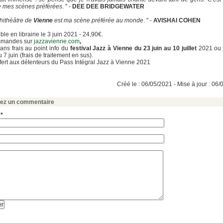
e mes scènes préférées
. " -
DEE DEE BRIDGEWATER
hithéâtre de
Vienne
est ma scène préférée au monde
. " -
AVISHAI COHEN
ble en librairie le 3 juin 2021 - 24,90€.
mandes sur
jazzavienne.com
,
 sans frais au point info du
festival Jazz à Vienne du 23 juin au 10 juillet
2021 ou 
u 7 juin (frais de traitement en sus).
ffert aux détenteurs du Pass Intégral Jazz à Vienne 2021
Créé le : 06/05/2021 - Mise à jour : 06
sez un commentaire
 *