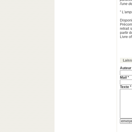
l'une d
"
L'amp
Disponi
Précom
retrait
partir d
Livre o
Lais
Auteur
Mail *
Texte *