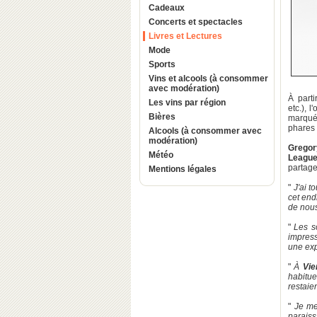
Cadeaux
Concerts et spectacles
Livres et Lectures
Mode
Sports
Vins et alcools (à consommer
avec modération)
À part
Les vins par région
etc.), 
Bières
marqué 
phares 
Alcools (à consommer avec
modération)
Gregor
Météo
League
partage
Mentions légales
"
J'ai 
cet end
de nou
"
Les s
impres
une exp
"
À
Vie
habitue
restaie
"
Je me
paraiss