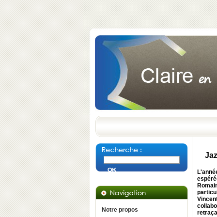
Jaz
L'année
espéré
Romains
particu
Vincen
collab
Notre propos
retraça