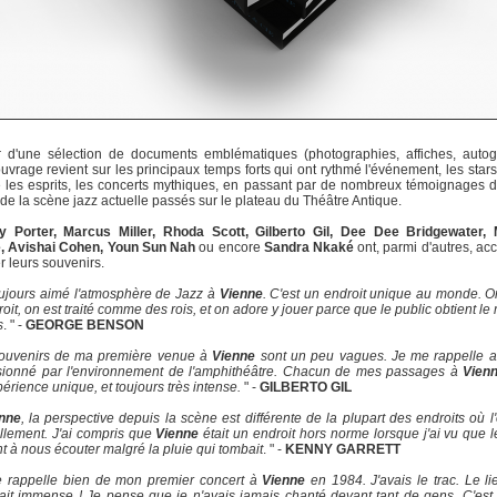
ir d'une sélection de documents emblématiques (photographies, affiches, autog
l'ouvrage revient sur les principaux temps forts qui ont rythmé l'événement, les stars
les esprits, les concerts mythiques, en passant par de nombreux témoignages d'
de la scène jazz actuelle passés sur le plateau du Théâtre Antique.
y Porter, Marcus Miller, Rhoda Scott, Gilberto Gil, Dee Dee Bridgewater, 
, Avishai Cohen, Youn Sun Nah
ou encore
Sandra Nkaké
ont, parmi d'autres, ac
r leurs souvenirs.
toujours aimé l'atmosphère de Jazz à
Vienne
. C'est un endroit unique au monde. 
roit, on est traité comme des rois, et on adore y jouer parce que le public obtient le 
s
. " -
GEORGE BENSON
ouvenirs de ma première venue à
Vienne
sont un peu vagues. Je me rappelle av
sionné par l'environnement de l'amphithéâtre. Chacun de mes passages à
Vien
érience unique, et toujours très intense.
" -
GILBERTO GIL
nne
, la perspective depuis la scène est différente de la plupart des endroits où l
llement. J'ai compris que
Vienne
était un endroit hors norme lorsque j'ai vu que 
nt à nous écouter malgré la pluie qui tombait
. " -
KENNY GARRETT
 rappelle bien de mon premier concert à
Vienne
en 1984. J'avais le trac. Le l
ait immense ! Je pense que je n'avais jamais chanté devant tant de gens. C'es