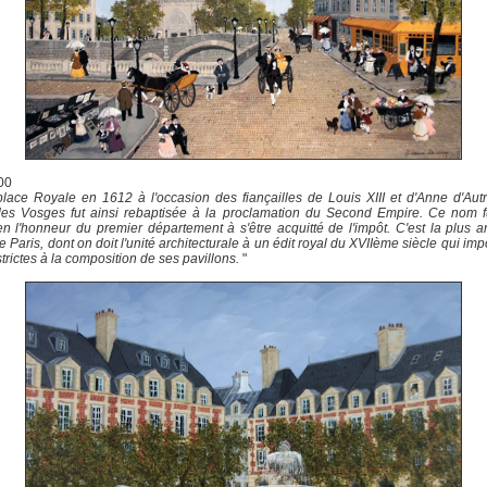
00
lace Royale en 1612 à l'occasion des fiançailles de Louis XIII et d'Anne d'Autr
des Vosges fut ainsi rebaptisée à la proclamation du Second Empire. Ce nom fu
en l'honneur du premier département à s'être acquitté de l'impôt. C'est la plus 
e Paris, dont on doit l'unité architecturale à un édit royal du XVIIème siècle qui im
strictes à la composition de ses pavillons.
"