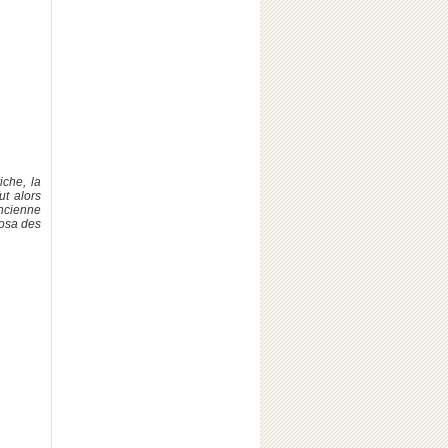
iche, la
t alors
ancienne
posa des