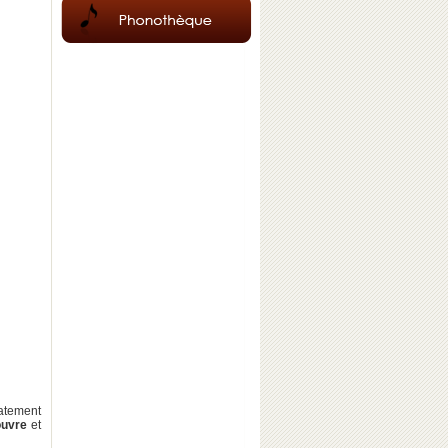
iatement
ouvre
et