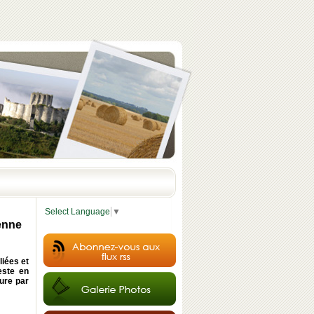
Select Language
▼
enne
liées et
este en
ture par