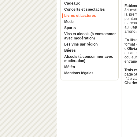
Cadeaux
Fabien
Concerts et spectacles
éducati
la prem
Livres et Lectures
peintu
Mode
marcha
au
Jap
Sports
arrondi
Vins et alcools (à consommer
avec modération)
En libr
Les vins par région
format 
d'
Olivi
Bières
ou ane
Alcools (à consommer avec
couleur
modération)
entrain
Météo
Trois e
Mentions légales
page 5
" La vi
Charle