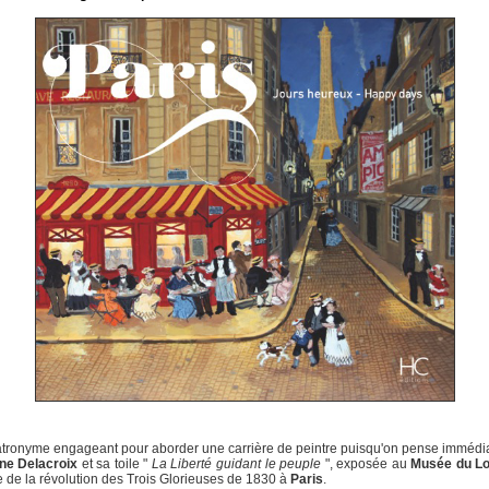
tronyme engageant pour aborder une carrière de peintre puisqu'on pense imméd
ne Delacroix
et sa toile "
La Liberté guidant le peuple
", exposée au
Musée du L
e de la révolution des Trois Glorieuses de 1830 à
Paris
.