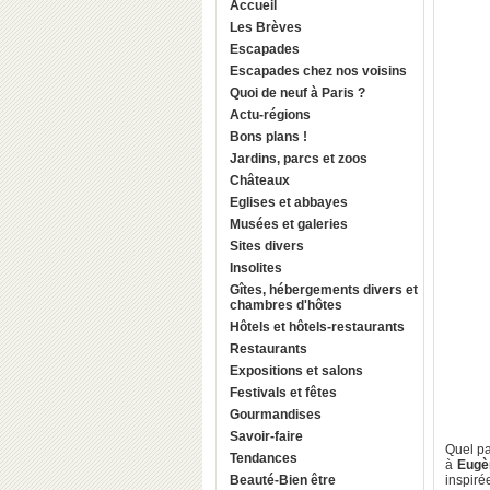
Accueil
Les Brèves
Escapades
Escapades chez nos voisins
Quoi de neuf à Paris ?
Actu-régions
Bons plans !
Jardins, parcs et zoos
Châteaux
Eglises et abbayes
Musées et galeries
Sites divers
Insolites
Gîtes, hébergements divers et
chambres d'hôtes
Hôtels et hôtels-restaurants
Restaurants
Expositions et salons
Festivals et fêtes
Gourmandises
Savoir-faire
Quel pa
Tendances
à
Eugè
Beauté-Bien être
inspiré