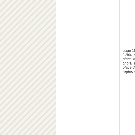
page 1
" Née p
place 
choisi 
place d
règles 