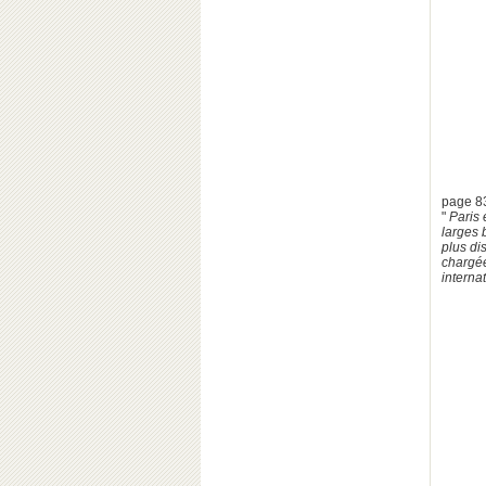
page 8
"
Paris 
larges 
plus di
chargée
interna