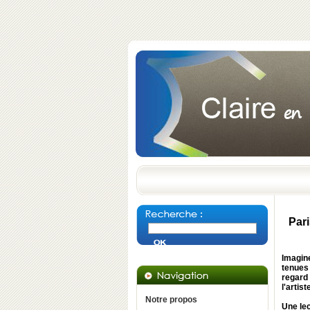
Par
Imagine
tenues
regard 
l'artis
Notre propos
Une le