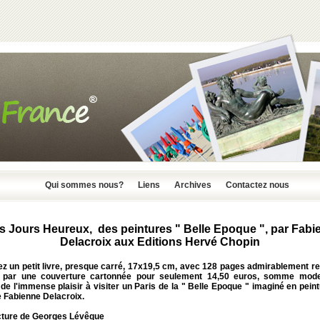
Qui sommes nous?
Liens
Archives
Contactez nous
is Jours Heureux, des peintures " Belle Epoque ", par Fabi
Delacroix aux Editions Hervé Chopin
z un petit livre, presque carré, 17x19,5 cm, avec 128 pages admirablement re
 par une couverture cartonnée pour seulement 14,50 euros, somme mod
de l'immense plaisir à visiter un Paris de la " Belle Epoque " imaginé en pein
te Fabienne Delacroix.
cture de Georges Lévêque