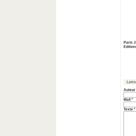
Paris 
Editio
Lais
Auteur
Mail *
Texte *