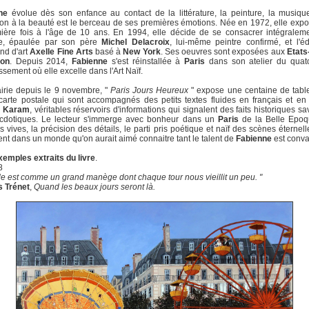
ne
évolue dès son enfance au contact de la littérature, la peinture, la musiqu
on à la beauté est le berceau de ses premières émotions. Née en 1972, elle exp
ière fois à l'âge de 10 ans. En 1994, elle décide de se consacrer intégralem
re, épaulée par son père
Michel Delacroix
, lui-même peintre confirmé, et l'éd
nd d'art
Axelle Fine Arts
basé à
New York
. Ses oeuvres sont exposées aux
Etats
on
. Depuis 2014,
Fabienne
s'est réinstallée à
Paris
dans son atelier du quat
ssement où elle excelle dans l'Art Naïf.
airie depuis le 9 novembre, "
Paris Jours Heureux
" expose une centaine de tabl
carte postale qui sont accompagnés des petits textes fluides en français et en
a Karam
, véritables réservoirs d'informations qui signalent des faits historiques s
cdotiques. Le lecteur s'immerge avec bonheur dans un
Paris
de la Belle Epoq
s vives, la précision des détails, le parti pris poétique et naïf des scènes éternel
ent dans un monde qu'on aurait aimé connaitre tant le talent de
Fabienne
est conva
xemples extraits du livre
.
8
lle est comme un grand manège dont chaque tour nous vieillit un peu. "
s Trénet
,
Quand les beaux jours seront là.