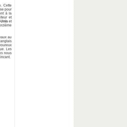
e. Cette
ose pour
ent à la
iteur et
-Unis
et
orzième
eaux au
 anglais
avoureux
ue. Les
les nous
incant.