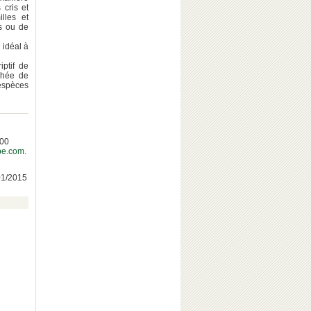
 cris et
lles et
s ou de
 idéal à
ptif de
échée de
espèces
500
pe.com.
/01/2015