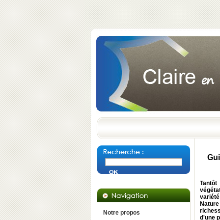
Gui
Tantôt
végétat
variét
Nature
richess
Notre propos
d'une 