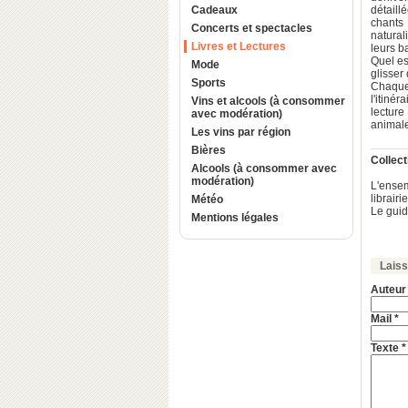
Cadeaux
détaill
chants
Concerts et spectacles
natura
Livres et Lectures
leurs b
Quel es
Mode
glisser
Sports
Chaque
l'itiné
Vins et alcools (à consommer
lectur
avec modération)
animale
Les vins par région
Bières
Collec
Alcools (à consommer avec
modération)
L'ense
librair
Météo
Le guid
Mentions légales
Lais
Auteur
Mail *
Texte *