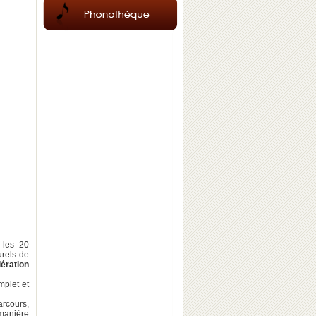
 les 20
urels de
ération
mplet et
rcours,
 manière