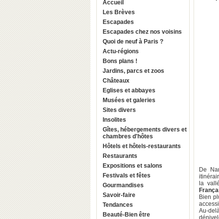
Accueil
Les Brèves
Escapades
Escapades chez nos voisins
Quoi de neuf à Paris ?
Actu-régions
Bons plans !
Jardins, parcs et zoos
Châteaux
Eglises et abbayes
Musées et galeries
Sites divers
Insolites
Gîtes, hébergements divers et
chambres d'hôtes
Hôtels et hôtels-restaurants
Restaurants
Expositions et salons
De Nan
Festivals et fêtes
itinéra
la val
Gourmandises
França
Savoir-faire
Bien pl
accessi
Tendances
Au-del
Beauté-Bien être
dénivel