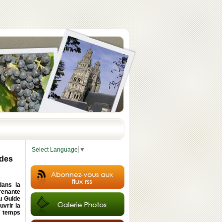
Select Language
▼
 des
dans la
prenante
u Guide
vrir la
le temps