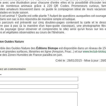
ée avec une illustration pour chacune d'entre elles et la possibilité d'écouter les
 de nombreux animaux grâce à 220 QR Codes. Promeneurs curieux, fami
listes amateurs trouveront dans ce guide le compagnon idéal de leurs vacance
alades en toute saison.
t cet animal ? Quelle est cette plante ? Autant de questions auxquelles cet ouvrage
 dans son sac à dos répondra de manière simple et ludique.
 parcours est présenté sur cinq doubles-pages contenant la carte et le descri
raire pas à pas (à la manière d'un topo-guide classique), une photographie fl
e du paysage (pour observer et comprendre le site) ainsi qu'un focus sur les 
s et végétales observables au cours de l'itinéraire.
tion Guides Nature
mble des Guides Nature des
Éditions Biotope
est disponible dans un réseau de 1
ies et grandes surfaces, librairies en ligne (Amazon, Fnac...) et sur
www.leclub-bioto
e des Z
ones Humides de France
paraîtra en juin.
Créé le : 28/01/2015 - Mise à jour : 28
sez un commentaire
 *